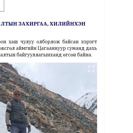
ЛАЛТЫН ЗАХИРГАА, ХИЛИЙНХЭН
оон хаш чулуу олборлож байсан хэрэгт
өвсгөл аймгийн Цагааннуур суманд дахь
налтын байгууллагынханд өгсөн байна.