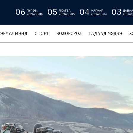
06
05
04
03
ПҮРЭВ
ЛХАГВА
МЯГМАР
ДАВА
2026-08-06
2026-08-05
2026-08-04
2026-0
ЭРҮҮЛ МЭНД
СПОРТ
БОЛОВСРОЛ
ГАДААД МЭДЭЭ
Х