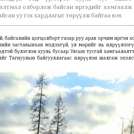
алтмал олборлож байсан иргэдийг хамгаалж
айсан уу гэх хардлагыг төрүүлж байгаа юм.
й, байгалийн цогцолборт газар руу арав орчим иргэн 
лийн заставынхан мэдэхгүй, ул мөрийг нь илрүүлээгү
дтэй бүлэглэн хууль бусаар Улсын тусгай хамгаалалтт
ийг Тагнуулын байгууллагаас илрүүлэн шалгаж эхэлсэ