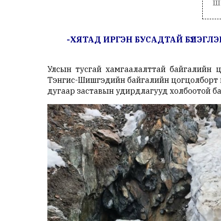
ш
-ХЯТАД ИРГЭН БУСАДТАЙ БҮЛЭГЛ
Улсын тусгай хамгаалалттай байгалийн ц
Тэнгис-Шишгэдийн байгалийн цогцолборт г
дугаар заставын удирдлагууд холбоотой б