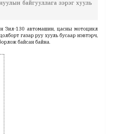
нуулын байгууллага зэрэг хууль
н Зил-130 автомашин, цасны мотоцикл
лборт газар руу хууль бусаар нэвтэрч,
борлож байсан байна.