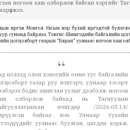
глан ногоон хаш олборлож байсан хэргийг Таг
лрүүлжээ.
ын иргэн Монгол Улсын нэр бүхий иргэдтэй бүлэглэ
уур суманд байрлах Тэнгис-Шишгэдийн байгалийн цогцо
ийн цогцолборт газрын "Бяран" уулнаас ногоон хаш ол
эд нэлээд олон хоногийн өмнө тус байгалийн
огцолборт газар руу нэвтэрч, улмаар тэсэрч
элбэрэх бодис ашиглан уулыг дэлбэлж, ногоон
аш олборлож байхад нь Тагнуулын
айгууллагынхан өчигдөр /2026.05.14/
лрүүлсэн байгаа юм. Улмаар тухайн
тгээдүүдийг уулнаас буулган, цагдан хорьж,