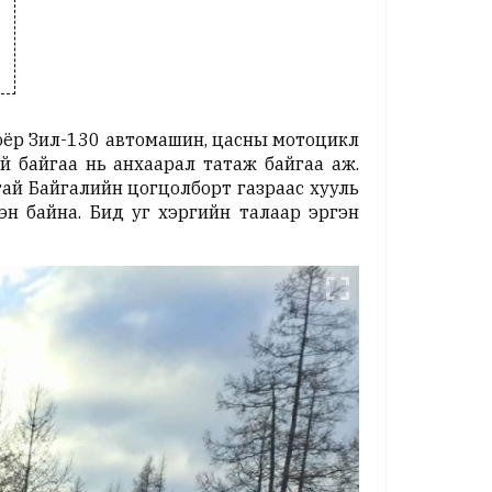
хоёр Зил-130 автомашин, цасны мотоцикл
й байгаа нь анхаарал татаж байгаа аж.
ай Байгалийн цогцолборт газраас хууль
н байна. Бид уг хэргийн талаар эргэн