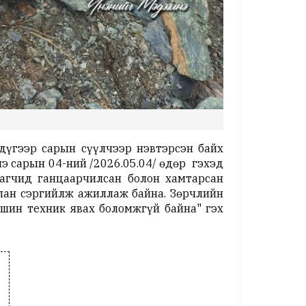
дүгээр сарын сүүлчээр нэвтэрсэн байх
 сарын 04-ний /2026.05.04/ өдөр гэхэд
агчид ганцаарчилсан болон хамтарсан
илан сэргийлж ажиллаж байна. Зөрчлийн
ашин техник явах боломжгүй байна" гэх