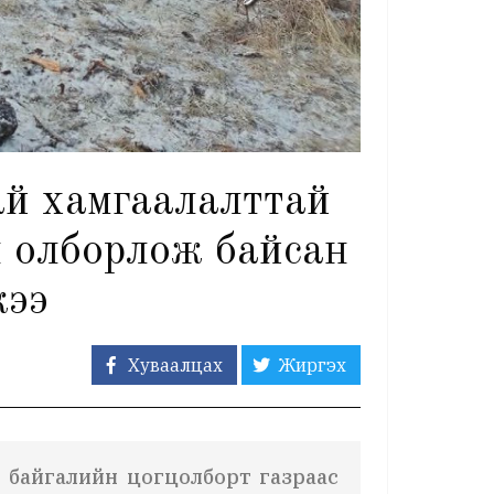
ай хамгаалалттай
ш олборлож байсан
жээ
Хуваалцах
Жиргэх
й байгалийн цогцолборт газраас