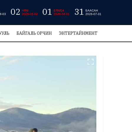
02
01
31
А
НЯМ
БЯМБА
БААСАН
8-03
2026-08-02
2026-08-01
2026-07-31
УУЛЬ
БАЙГАЛЬ ОРЧИН
ЭНТЕРТАЙНМЕНТ