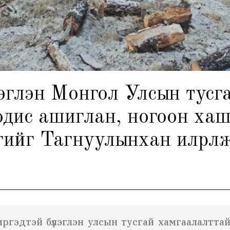
лэглэн Монгол Улсын тусг
бодис ашиглан, ногоон ха
гийг Тагнуулынхан илрүүл
ргэдтэй бүлэглэн улсын тусгай хамгаалалтта