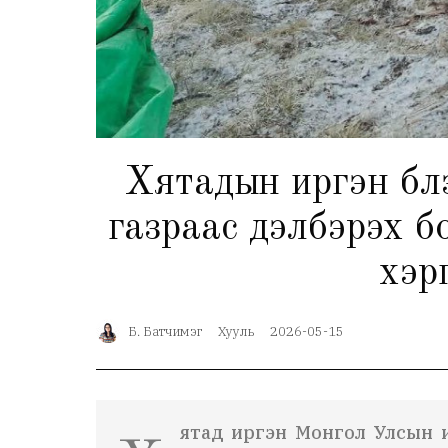
Хятадын иргэн бү
газраас дэлбэрэх 
хэр
Б. Батчимэг
Хууль
2026-05-15
ятад иргэн Монгол Улсын и