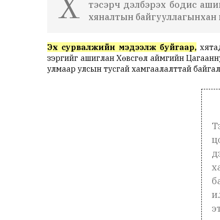
Х
тэсэрч дэлбэрэх бодис аши
хяналтын байгууллагынхан и
Эх сурвалжийн мэдээлж буйгаар,
хятад
зэргийг ашиглан Хөвсгөл аймгийн Цагаанн
улмаар улсын тусгай хамгаалалттай байгал
Т
ц
д
х
б
и
э