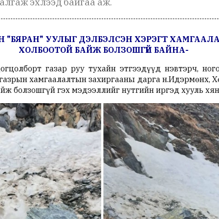
алгаж эхлээд байгаа аж.
ЭН "БЯРАН" УУЛЫГ ДЭЛБЭЛСЭН ХЭРЭГТ ХАМГАА
ХОЛБООТОЙ БАЙЖ БОЛЗОШГҮЙ БАЙНА-
огцолборт газар руу тухайн этгээдүүд нэвтэрч, ног
азрын хамгаалалтын захиргааны дарга н.Идэрмөнх, Х
айж болзошгүй гэх мэдээллийг нутгийн иргэд хууль хя