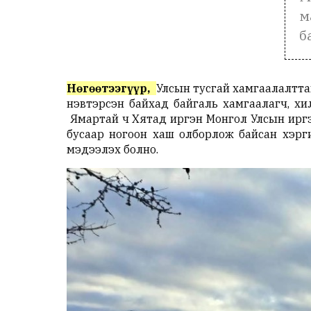
м
б
Нөгөөтээгүүр,
Улсын тусгай хамгаалалтта
нэвтэрсэн байхад байгаль хамгаалагч, хи
Ямартай ч Хятад иргэн Монгол Улсын иргэ
бусаар ногоон хаш олборлож байсан хэрг
мэдээлэх болно.