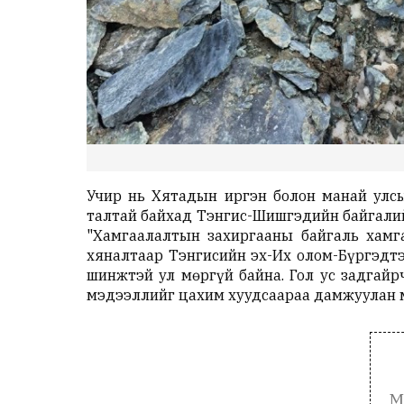
Учир нь Хятадын иргэн болон манай улсы
талтай байхад Тэнгис-Шишгэдийн байгалий
"Хамгаалалтын захиргааны байгаль хамг
хяналтаар Тэнгисийн эх-Их олом-Бүргэдтэ
шинжтэй ул мөргүй байна. Гол ус задгайр
мэдээллийг цахим хуудсаараа дамжуулан 
М