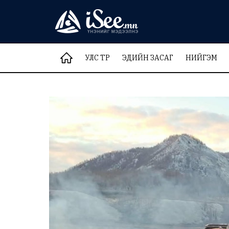
УЛС ТӨР
ЭДИЙН ЗАСАГ
НИЙГЭМ