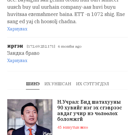
uusch buy uul uurhain company-aas huvi buyu
huvitsaa ezemshmeer baina. ETT -n 1072 shig. Ene
sang ed yaj ch hoosolj chadna.
Хариулах
иргэн
[172.69.252.171] 6 months ago
Зандка браво
Хариулах
ШИНЭ
ИХ УНШСАН
ИХ СЭТГЭГДЭЛ
Н.Учрал: Бид шатахууны
90 хувийг нэг эх үүсгэврээс
авдаг учир үнэ чөлөөлөх
боломжгүй
45 минутын өмнө