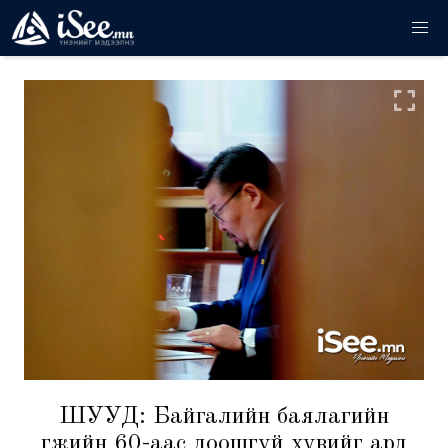
ШУУД: Байгалийн баялагийн
өгөөжийн 60-аас доошгүй хувийг ард