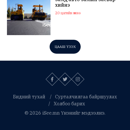
хийнэ
20 цагийн өмнө
ЦААШ ҮЗЭХ
Бидний тухай
Сурталчилгаа байршуулах
Холбоо барих
© 2026 iSee.mn Үнэнийг мэдээлнэ.