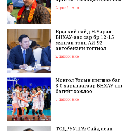
байна
2 цагийн өмнө
Ерөнхий сайд Н.Учрал
БНХАУ-аас сар бүр 12-15
мянган тонн АИ-92
автобензин тогтмол
нийлүүлэх хүсэлт тавилаа
2 цагийн өмнө
Монгол Улсын шигшээ баг
3:0 харьцаагаар БНХАУ-ын
багийг хожлоо
3 цагийн өмнө
ТОДРУУЛГА: Сайд асан