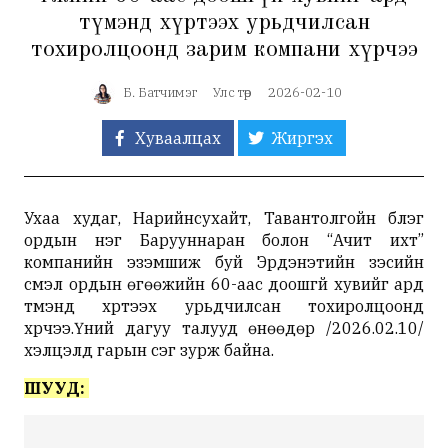
түмэнд хүртээх урьдчилсан
тохиролцоонд зарим компани хүрчээ
Б. Батчимэг
Улс төр
2026-02-10
Хуваалцах
Жиргэх
Ухаа худаг, Нарийнсухайт, Тавантолгойн бүлэг
ордын нэг Барууннаран болон “Ачит ихт”
компанийн эзэмшиж буй Эрдэнэтийн зэсийн
үүсмэл ордын өгөөжийн 60-аас доошгүй хувийг ард
түмэнд хүртээх урьдчилсан тохиролцоонд
хүрчээ.Үүний дагуу талууд өнөөдөр /2026.02.10/
хэлцэлд гарын үсэг зурж байна.
ШУУД: