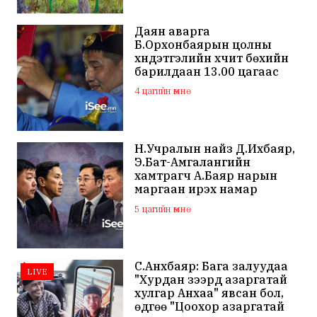
Даян аварга
Б.Орхонбаярын цолны
хүндэтгэлийн хүчит бөхийн
барилдаан 13.00 цагаас
эхэлнэ
4 цагийн өмнө
Н.Учралын найз Д.Ихбаяр,
Э.Бат-Амгалангийн
хамтрагч А.Баяр нарын
маргаан ирэх намар
нийслэлийн МАН дахин
5 цагийн өмнө
хагарахыг харуулж байна
С.Анхбаяр: Бага залуудаа
LIVE
"Хурдан зээрд азаргатай
хулгар Анхаа" явсан бол,
өдгөө "Цоохор азаргатай