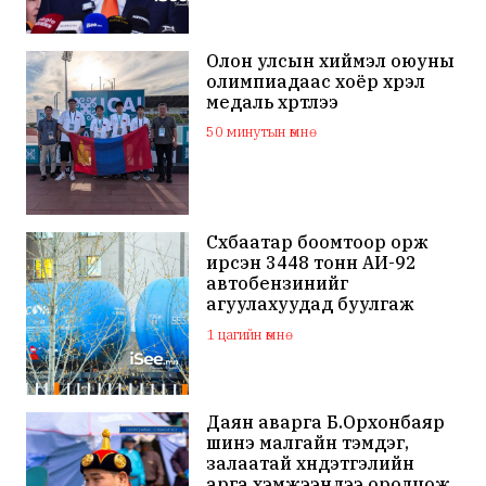
Олон улсын хиймэл оюуны
олимпиадаас хоёр хүрэл
медаль хүртлээ
50 минутын өмнө
Сүхбаатар боомтоор орж
ирсэн 3448 тонн АИ-92
автобензинийг
агуулахуудад буулгаж
байна
1 цагийн өмнө
Даян аварга Б.Орхонбаяр
шинэ малгайн тэмдэг,
залаатай хүндэтгэлийн
арга хэмжээндээ оролцож