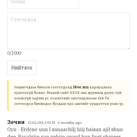
0/1000
Нийтлэх
Уншигчдын бичсэн сэтгэгдэлд
iSee.mn
хариуцлага
хүлээхгүй болно. Манай сайт ХХЗХ-ны журмын дагуу зүй
зохисгүй зарим үг, хэллэгийг хязгаарласан тул Та
сэтгэгдэл бичихдээ бусдын эрх ашгийг хүндэтгэн үзнэ үү.
Зочин
[162.158.193.5] 6 months ago
Oyu - Erdene uun l sanaachilj hiij baisan ajil shuu
dee. Bayalgiin san gehiin orond hun burt shineer