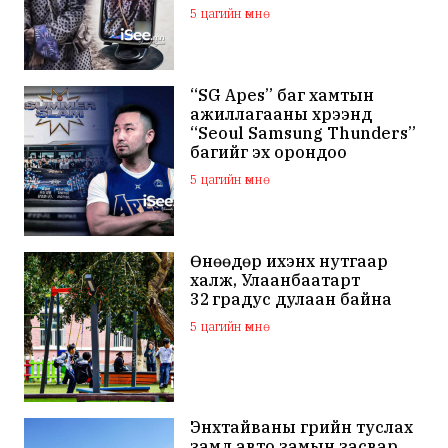
цоохор дээлтэй Анхаа"
5 цагийн өмнө
болжээ
“SG Apes” баг хамтын
ажиллагааны хүрээнд
“Seoul Samsung Thunders”
багийг эх орондоо
төлбөргүй авчирсан нь
5 цагийн өмнө
Монголын сагсан бөмбөг
шинэ түвшинд хүрснийг
харууллаа
Өнөөдөр ихэнх нутгаар
халж, Улаанбаатарт
32 градус дулаан байна
5 цагийн өмнө
Энхтайваны гүүрийн туслах
замд авто замын засвар