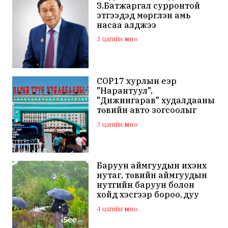
З.Батжаргал сурронтой
этгээдэд мөргүүлэн амь
насаа алджээ
3 цагийн өмнө
COP17 хурлын үеэр
"Нарантуул",
"Дүнжингарав" худалдааны
төвийн авто зогсоолыг
хаана
3 цагийн өмнө
Баруун аймгуудын ихэнх
нутаг, төвийн аймгуудын
нутгийн баруун болон
хойд хэсгээр бороо, дуу
цахилгаантай аадар бороо
4 цагийн өмнө