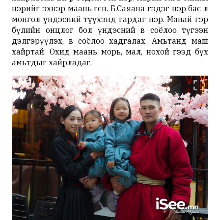
нэрийг эхнэр маань өгсөн. Б.
Саяана
гэдэг нэр бас л
монгол үндэсний түүхэнд гардаг нэр. Манай гэр
бүлийн онцлог бол үндэсний өв соёлоо түгээн
дэлгэрүүлэх, өв соёлоо хадгалах. Амьтанд маш
хайртай.
Охид
маань морь, мал, нохой гээд бүх
амьтдыг хайрладаг.