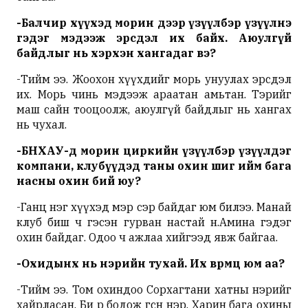
-Балчир хүүхэд морин дээр үзүүлбэр үзүүлнэ
гэдэг мэдээж эрсдэл их байх. Аюулгүй
байдлыг нь хэрхэн хангадаг вэ?
-Тийм ээ. Жоохон хүүхдийг морь унуулах эрсдэл
их. Морь чинь мэдээж араатан амьтан. Тэрийг
маш сайн тооцоолж, аюулгүй байдлыг нь хангах
нь чухал.
-БНХАУ-д морин циркийн үзүүлбэр үзүүлдэг
компани,
клубүүдэд
таны охин шиг ийм бага
насны охин бий юу?
-Ганц нэг хүүхэд мэр сэр байдаг юм билээ. Манай
клуб биш ч гэсэн гурван настай н.Амина гэдэг
охин байдаг. Одоо ч ажлаа хийгээд явж байгаа.
-Охидынх нь
нэрийн
тухай. Их өвөрмөц юм аа?
-Тийм ээ. Том охиндоо
Сорхагтани
хатны нэрийг
хайрласан. Би өөрөө бодож өгсөн нэр. Харин бага охины