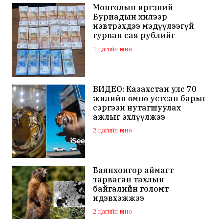
Монголын иргэний
Буриадын хилээр
нэвтрэхдээ мэдүүлээгүй
гурван сая рублийг
хураажээ
1 цагийн өмнө
ВИДЕО: Казахстан улс 70
жилийн өмнө устсан барыг
сэргээн нутагшуулах
ажлыг эхлүүлжээ
2 цагийн өмнө
Баянхонгор аймагт
тарваган тахлын
байгалийн голомт
идэвхэжжээ
2 цагийн өмнө