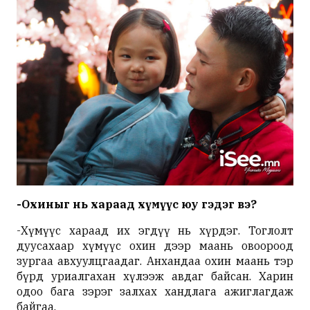
-Охиныг нь хараад хүмүүс юу гэдэг вэ?
-Хүмүүс хараад их эгдүү нь хүрдэг. Тоглолт
дуусахаар хүмүүс охин дээр маань овоороод
зургаа
авхуулцгаадаг. Анхандаа охин маань тэр
бүрд
уриалгахан хүлээж авдаг байсан. Харин
одоо бага зэрэг залхах хандлага ажиглагдаж
байгаа.