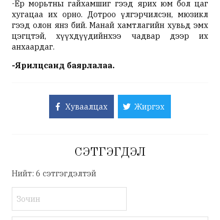
-Ер морьтны гайхамшиг гээд ярих юм бол цаг
хугацаа их орно. Дотроо үлгэрчилсэн, мюзикл
гээд олон янз бий. Манай хамтлагийн хувьд эмх
цэгцтэй, хүүхдүүдийнхээ чадвар дээр их
анхаардаг.
-Ярилцсанд баярлалаа.
Хуваалцах
Жиргэх
СЭТГЭГДЭЛ
Нийт: 6 сэтгэгдэлтэй