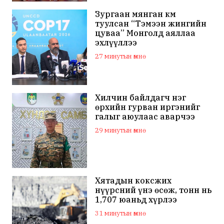
Зургаан мянган км
туулсан “Тэмээн жингийн
цуваа” Монголд аяллаа
эхлүүллээ
27 минутын өмнө
Хилчин байлдагч нэг
өрхийн гурван иргэнийг
галыг аюулаас аварчээ
29 минутын өмнө
Хятадын коксжих
нүүрсний үнэ өсөж, тонн нь
1,707 юаньд хүрлээ
31 минутын өмнө