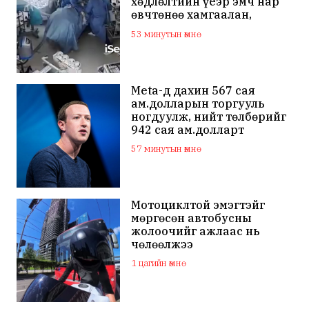
хөдлөлтийн үеэр эмч нар
өвчтөнөө хамгаалан,
хагалгаагаа
53 минутын өмнө
үргэлжлүүлжээ
Meta-д дахин 567 сая
ам.долларын торгууль
ногдуулж, нийт төлбөрийг
942 сая ам.долларт
хүргэлээ
57 минутын өмнө
Мотоциклтой эмэгтэйг
мөргөсөн автобусны
жолоочийг ажлаас нь
чөлөөлжээ
1 цагийн өмнө