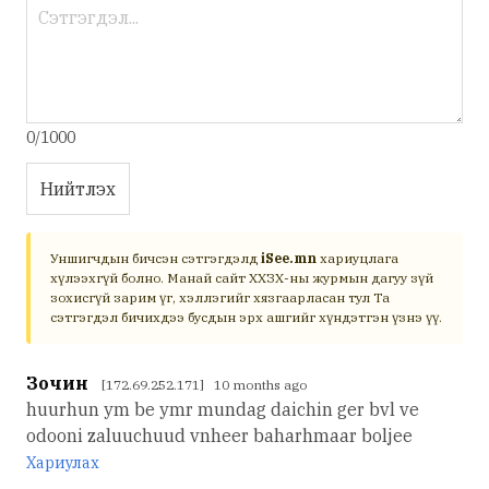
0/1000
Нийтлэх
Уншигчдын бичсэн сэтгэгдэлд
iSee.mn
хариуцлага
хүлээхгүй болно. Манай сайт ХХЗХ-ны журмын дагуу зүй
зохисгүй зарим үг, хэллэгийг хязгаарласан тул Та
сэтгэгдэл бичихдээ бусдын эрх ашгийг хүндэтгэн үзнэ үү.
Зочин
[172.69.252.171] 10 months ago
huurhun ym be ymr mundag daichin ger bvl ve
odooni zaluuchuud vnheer baharhmaar boljee
Хариулах