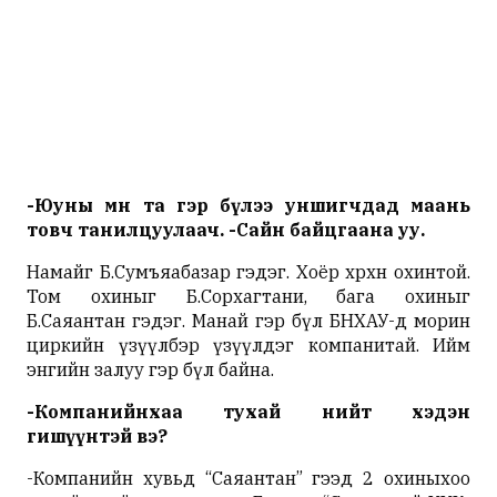
-Юуны өмнө та гэр бүлээ уншигчдад маань
товч танилцуулаач. -Сайн байцгаана уу.
Намайг Б.Сумъяабазар гэдэг. Хоёр хөөрхөн охинтой.
Том охиныг Б.
Сорхагтани
, бага охиныг
Б.
Саяантан
гэдэг. Манай гэр бүл БНХАУ-д морин
циркийн үзүүлбэр үзүүлдэг компанитай. Ийм
энгийн залуу гэр бүл байна.
-Компанийнхаа тухай нийт хэдэн
гишүүнтэй вэ?
-Компанийн хувьд “
Саяантан
” гээд 2 охиныхоо