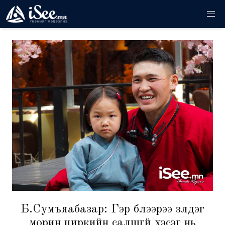
Б.Сумъяабазар: Гэр бүлээрээ үзүүлдэг
морин циркийн салшгүй хэсэг нь