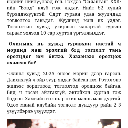
нэрийг нийлүүлээд өгсөн. Гэхдээ “
Саяантан
”
ХХК-
ийн
“Бэрд” клуб гэж явдаг. Нийт 52 хүний
бүрэлдэхүүнтэй. Өдөрт гурван удаа жуулчдад
тоглолтоо тавьдаг. Жуулчид маш их үздэг.
Тоглолтын хувьд
улирлын
чанартай гурван
сараас эхлээд 10 сар хүртэл үргэлжилдэг.
-Охинынх нь хувьд гуравхан настай ч
моринд маш эрэмгий бөгөөд тоглолт тань
оролцдог юм билээ. Хэзээнээс оролцож
эхэлсэн бэ?
-Охины хувьд 2023 оноос морин дээр гарсан.
Давхихгүй ч ойр зуур явдаг байсан юм. Гэтэл энэ
жилээс зориглоод
тоглолтод
оролцож байгаа.
Бид ч гэсэн айлгахгүй, эвтэйхэн сургая гэж
бодсон. Хамгийн гол нь өөрөө охин маань маш дуртай.
Одоо манай клубийн тоглолт дундуур өөрийн 2-3
үзүүлбэрээ үзүүлдэг.