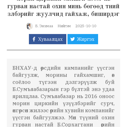
гурван настай охин минь бөгөөд түүний
үзүүлбэрийг жуулчид гайхаж, биширдэг
Б. Энхмаа
Нийгэм
2025-10-10
Хуваалцах
Жиргэх
БНХАУ-д өөрсдийн кампанийг үүсгэн
байгуулж, морины гайхамшиг, өв
соёлоо түгээн дэлгэрүүлж буй
Б.Сумъяабазарын гэр бүлтэй энэ удаа
ярилцлаа. Сумъяабазар нь 2016 оноос
морин циркийн үзүүлбэрийг сурч,
өнгөрсөн жилээс өөрийн хувийн компанийг
үүсгэн байгуулжээ. Мөн түүний охин
гурван настай Б.Сорхагтани өөрийн