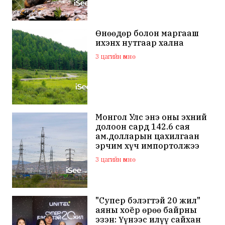
Өнөөдөр болон маргааш
ихэнх нутгаар хална
3 цагийн өмнө
Монгол Улс энэ оны эхний
долоон сард 142.6 сая
ам.долларын цахилгаан
эрчим хүч импортолжээ
3 цагийн өмнө
"Супер бэлэгтэй 20 жил"
аяны хоёр өрөө байрны
эзэн: Үүнээс илүү сайхан