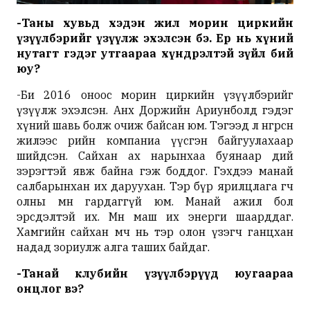
-Таны хувьд хэдэн жил морин циркийн
үзүүлбэрийг үзүүлж эхэлсэн бэ. Ер нь хүний
нутагт гэдэг утгаараа хүндрэлтэй зүйл бий
юу?
-Би 2016 оноос морин циркийн үзүүлбэрийг
үзүүлж эхэлсэн. Анх Доржийн Ариунболд гэдэг
хүний шавь болж очиж байсан юм. Тэгээд л өнгөрсөн
жилээс өөрийн компаниа үүсгэн байгуулахаар
шийдсэн. Сайхан ах нарынхаа буянаар өдий
зэрэгтэй явж байна гэж боддог. Гэхдээ манай
салбарынхан их даруухан. Тэр бүр ярилцлага өгч
олны өмнө гардаггүй юм. Манай ажил бол
эрсдэлтэй их. Мөн маш их энерги шаарддаг.
Хамгийн сайхан мөч нь тэр олон үзэгч ганцхан
надад зориулж алга таших байдаг.
-Танай
клубийн
үзүүлбэрүүд юугаараа
онцлог вэ?