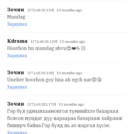
Зочин
[172.68.93.139] 10 months ago
Mundag
Хариулах
Kdrama
[172.68.93.139] 10 months ago
Hoorhon bn mundag shvu😍❤️🫰🏻
Хариулах
Зочин
[172.68.93.138] 10 months ago
Uneher hoorhon goy bna ah egch nar😍😘
Хариулах
Зочин
[172.69.252.170] 10 months ago
Гэр бүл удмынхаамонгол түмнийхээ бахархал
болсон мундаг дүү нараараа бахархаж хайрлаж
биширч байна.Гэр бүлд нь аз жаргал хүсэе.
Хариулах