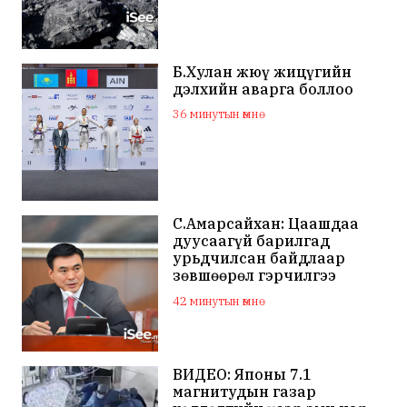
Б.Хулан жюү жицүгийн
дэлхийн аварга боллоо
36 минутын өмнө
С.Амарсайхан: Цаашдаа
дуусаагүй барилгад
урьдчилсан байдлаар
зөвшөөрөл гэрчилгээ
олгохгүй байхаар зохион
42 минутын өмнө
байгуулалт хийж
ажиллана
ВИДЕО: Японы 7.1
магнитудын газар