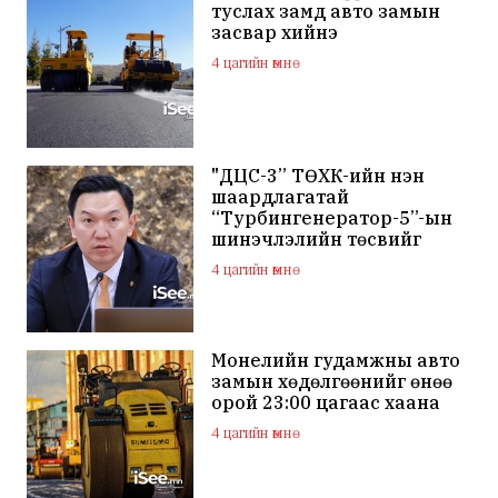
туслах замд авто замын
засвар хийнэ
4 цагийн өмнө
"ДЦС-3” ТӨХК-ийн нэн
шаардлагатай
“Турбингенератор-5”-ын
шинэчлэлийн төсвийг
шийдвэрлэхээр болов
4 цагийн өмнө
Монелийн гудамжны авто
замын хөдөлгөөнийг өнөө
орой 23:00 цагаас хаана
4 цагийн өмнө