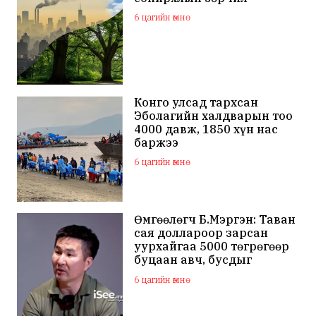
6 цагийн өмнө
Конго улсад тархсан
Эболагийн халдварын тоо
4000 давж, 1850 хүн нас
баржээ
6 цагийн өмнө
Өмгөөлөгч Б.Мэргэн: Таван
сая доллароор зарсан
уурхайгаа 5000 төгрөгөөр
буцаан авч, бусдыг
залилсан Ө.Ганзоригийн
6 цагийн өмнө
өмгөөлөгч ёс зүйгүйгээр
бусдын нэр хүндэд
халдаж, худал мэдээлэл