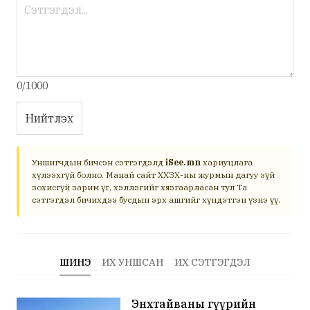
0/1000
Нийтлэх
Уншигчдын бичсэн сэтгэгдэлд
iSee.mn
хариуцлага
хүлээхгүй болно. Манай сайт ХХЗХ-ны журмын дагуу зүй
зохисгүй зарим үг, хэллэгийг хязгаарласан тул Та
сэтгэгдэл бичихдээ бусдын эрх ашгийг хүндэтгэн үзнэ үү.
ШИНЭ
ИХ УНШСАН
ИХ СЭТГЭГДЭЛ
Энхтайваны гүүрийн