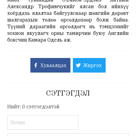
Александр Трофимчукийг ялсан бол ийнхүү
хоёрдахь ялалтаа байгуулснаар шөвгийн дөрөвт
шалгарахын төлөө өрсөлдөхөөр болж байна.
Түүний дараагийн өрсөлдөгч нь тэмцээнийг
зохион явуулагч орны тамирчин буюу Английн
боксчин Камара Одель аж.
Хуваалцах
Жиргэх
СЭТГЭГДЭЛ
Нийт: 0 сэтгэгдэлтэй