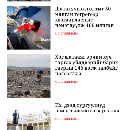
тараалаа
Шатахуун олголтыг 50
мянган төгрөгөөр
хязгаарласныг
нэмэгдүүлж 100 мянган
төгрөгт хүргэхээр судалж
6 цагийн өмнө
байна
Хог шатааж, эрчим хүч
гаргах үйлдвэрийг барих
газрын 146 нэгж талбайг
чөлөөлжээ
6 цагийн өмнө
Их, дээд сургуулиуд
нэмэлт элсэлтээ зарлалаа
6 цагийн өмнө