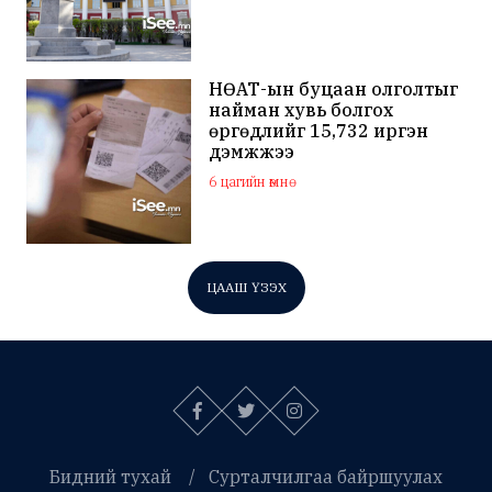
НӨАТ-ын буцаан олголтыг
найман хувь болгох
өргөдлийг 15,732 иргэн
дэмжжээ
6 цагийн өмнө
ЦААШ ҮЗЭХ
Бидний тухай
Сурталчилгаа байршуулах