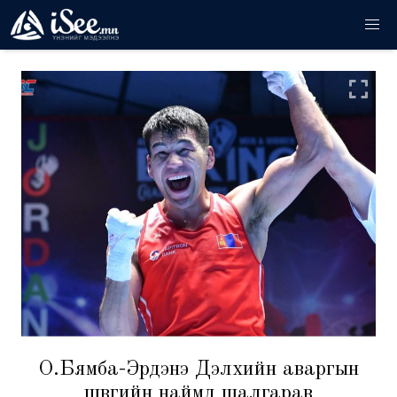
О.Бямба-Эрдэнэ Дэлхийн аваргын
шөвгийн наймд шалгарав