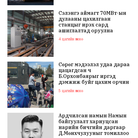
Сэлэнгэ аймагт 70МВт-ын
дулааны цахилгаан
станцыг ирэх сард
ашиглалтад оруулна
4 цагийн өмнө
Сөрөг мэдээлэл удаа дараа
цацагдсан ч
Б.Орхонбаярыг иргэд
дэмжиж буйг цахим орчин
дахь сэтгэгдэл харууллаа
5 цагийн өмнө
Ардчилсан намын Намын
байгуулалт хариуцсан
нарийн бичгийн даргаар
Д.Мөнхчулууныг томиллоо