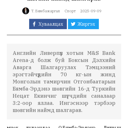
Т. Бямбажаргал
Спорт
2025-09-09
Хуваалцах
Жиргэх
Английн Ливерпүүл хотын
M&S Bank
Arena
-д болж буй Боксын Дэлхийн
Аварга Шалгаруулах Тэмцээний
эрэгтэйчүүдийн 70 кг-ын жинд
Монголын тамирчин Отгонбаатарын
Бямба-Эрдэнэ шөвгийн 16-д Туркийн
Нецат Екинчиг шүүгчдийн саналаар
3:2-оор яллаа. Ингэснээр тэрбээр
шөвгийн наймд шалгарав.
Өмнөх тулаандаа О.Бямба-Эрдэнэ Литвын