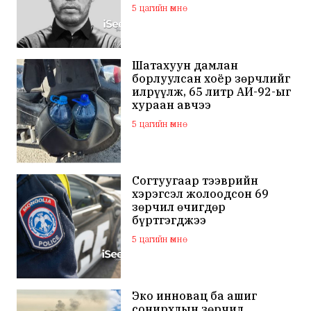
5 цагийн өмнө
Шатахуун дамлан
борлуулсан хоёр зөрчлийг
илрүүлж, 65 литр АИ-92-ыг
хураан авчээ
5 цагийн өмнө
Согтуугаар тээврийн
хэрэгсэл жолоодсон 69
зөрчил өчигдөр
бүртгэгджээ
5 цагийн өмнө
Эко инновац ба ашиг
сонирхлын зөрчил