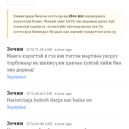
Уншигчдын бичсэн сэтгэгдэлд
iSee.mn
хариуцлага
хүлээхгүй болно. Манай сайт ХХЗХ-ны журмын дагуу зүй
зохисгүй зарим үг, хэллэгийг хязгаарласан тул Та
сэтгэгдэл бичихдээ бусдын эрх ашгийг хүндэтгэн үзнэ үү.
Зочин
[172.71.15.144] a year ago
Мөнгө хэрэгтэй л гэх юм тэгсэн мөртлөө увсруу
тэрбумаар нь шилжүүлж цавчаа хулгай хийж бна
энэ дөрвөд!
Хариулах
Зочин
[172.68.211.59] a year ago
Hariutclaga huleeh darga nar baina uu
Хариулах
Зочин
[172.69.45.149] a year ago