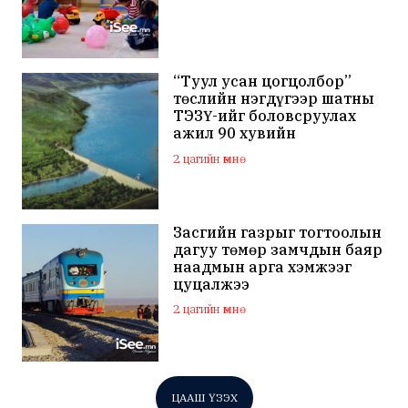
“Туул усан цогцолбор”
төслийн нэгдүгээр шатны
ТЭЗҮ-ийг боловсруулах
ажил 90 хувийн
гүйцэтгэлтэй байна
2 цагийн өмнө
Засгийн газрыг тогтоолын
дагуу төмөр замчдын баяр
наадмын арга хэмжээг
цуцалжээ
2 цагийн өмнө
ЦААШ ҮЗЭХ