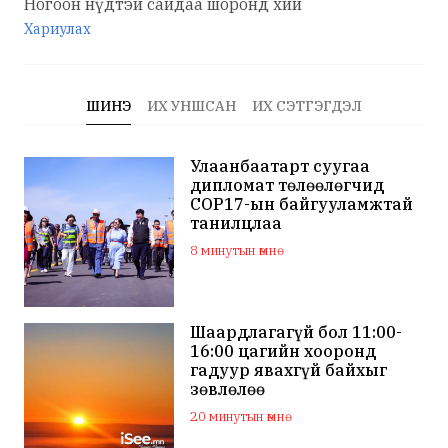
Ногоон нүдтэй сайдаа шоронд хий
Хариулах
ШИНЭ
ИХ УНШСАН
ИХ СЭТГЭГДЭЛ
Улаанбаатарт суугаа
дипломат төлөөлөгчид
COP17-ын байгууламжтай
танилцлаа
8 минутын өмнө
Шаардлагагүй бол 11:00-
16:00 цагийн хооронд
гадуур явахгүй байхыг
зөвлөлөө
20 минутын өмнө