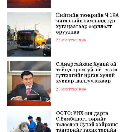
Нийтийн тээврийн Ч:19А
чиглэлийн замналд түр
хугацаагаар өөрчлөлт
орууллаа
23 минутын өмнө
С.Амарсайхан: Хүний ой
тойнд оромгүй, ой гутам
гүтгэлгийг иргэн хүний
хувиар шалгуулахаар
хуулийн байгууллагад
25 минутын өмнө
хандсан
ФОТО: УИХ-ын дарга
С.Бямбацогт төрийг
төлөөлөн Сутай хайрхны
тэнгэрийг тахих төрийн