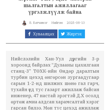
шалгалтын ажиллагааг
үргэлжлүүлж байна
Б. Батчимэг
Нийгэм
2025-08-13
Хуваалцах
Жиргэх
Нийслэлийн Хан-Уул дүүргийн 3-р
хороонд байрлах “Дулааны цахилгаан
станц-3” ТӨХК-ийн Өндөр даралтын
турбин цехэд өнгөрсөн зургаадугаар
сарын 1-2-нд шилжих шөнө гал гарч,
тухайн үед тус газарт ажиллаж байсан
инженер, 47 настай эрэгтэй Д.Х осолд
өртөж амиа алдсан харамсалтай хэрэг
гарсан билээ. Мөн тус цехэд ажиллаж