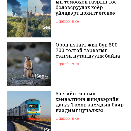
ын томоохон газрын тос
боловсруулах хоёр
үйлдвэрт цохилт өгснөө
мэдэгдлээ
1 цагийн өмнө
Орон нутагт жил бүр 500-
700 толгой тарвагыг
сэлгэн нутагшуулж байна
1 цагийн өмнө
Засгийн газрын
хэмнэлтийн шийдвэрийн
дагуу Төмөр замчдын баяр
наадмыг цуцалжээ
1 цагийн өмнө