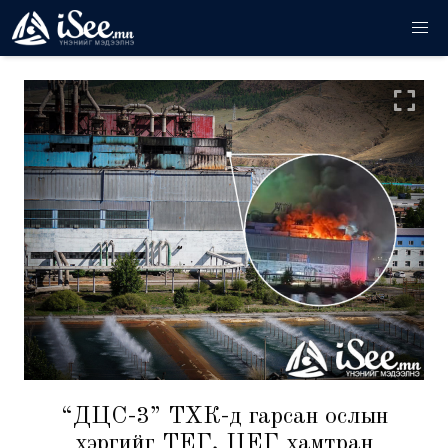
“ДЦС-3” ТӨХК-д гарсан ослын
хэргийг ТЕГ, ЦЕГ хамтран