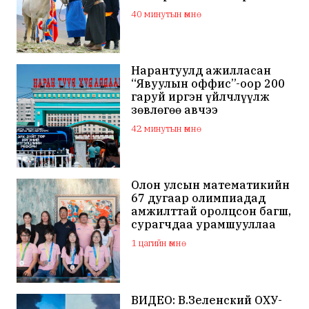
тахилгад оролцлоо
40 минутын өмнө
Нарантуулд ажилласан
“Явуулын оффис”-оор 200
гаруй иргэн үйлчлүүлж
зөвлөгөө авчээ
42 минутын өмнө
Олон улсын математикийн
67 дугаар олимпиадад
амжилттай оролцсон багш,
сурагчдаа урамшууллаа
1 цагийн өмнө
ВИДЕО: В.Зеленский ОХУ-