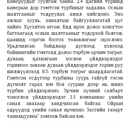
камеруудыг суулгаж байна. 24 цагийн туршид
камерын дор гэмтсэн турбиныг задална. Ослын
шалтгааныг тодруулах ажил хийгдэнэ. Энэ
ажлыг хууль, хяналтын байгууллагатай цуг
хийнэ. Хүсэлтээ өгсөн. Бид ирэх долоо хоногтоо
багтаагаад ослын шалтгааныг тодорхой болгож,
цаашид сэргэн босгох төлөвлөгөөг эцэслэнэ.
Урьдчилсан байдлаар дүгнээд хэлэхэд
байшингийн гэмтэлд долоо тэрбум орчим төгрөг,
дулаан, цахилгаан хослон үйлдвэрлэдэг
горимоос зөвхөн дулаан үйлдвэрлэдэг горим руу
шилжүүлэхэд 8.5 тэрбум төгрөг шаардлагатай.
Гэмтсэн есдүгээр турбины суурь гайгүй гэсэн
дүгнэлт гарах юм бол суурин дээр нь шинэ
турбин үйлдвэрлэнэ. Эрчим хүчний салбарт
тоноглол үйлдвэрлэдэг 13 компаниас үнийн
санал авахаар хандчихсан байгаа. Ойрын
өдрүүдэд үнийн санал ирчихнэ. Засгийн газарт
танилцуулна” хэмээж байсан юм.