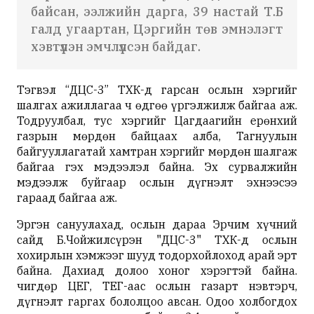
байсан, ээлжийн дарга, 39 настай Т.Б
галд угаартан, Цэргийн төв эмнэлэгт
хэвтүүлэн эмчлүүлсэн байдаг.
Тэгвэл “ДЦС-3” ТӨХК-д гарсан ослын хэргийг
шалгах ажиллагаа ч өдгөө үргэлжилж байгаа аж.
Тодруулбал, тус хэргийг Цагдаагийн ерөнхий
газрын мөрдөн байцаах алба, Тагнуулын
байгууллагатай хамтран хэргийг мөрдөн шалгаж
байгаа гэх мэдээлэл байна. Эх сурвалжийн
мэдээлж буйгаар ослын дүгнэлт эхнээсээ
гараад байгаа аж.
Эргэн сануулахад, ослын дараа Эрчим хүчний
сайд Б.Чойжилсүрэн "ДЦС-3" ТӨХК-д ослын
хохирлын хэмжээг шууд тодорхойлоход арай эрт
байна. Дахиад долоо хоног хэрэгтэй байна.
Өчигдөр ЦЕГ, ТЕГ-аас ослын газарт нэвтэрч,
дүгнэлт гаргах бололцоо авсан. Одоо холбогдох