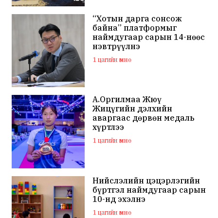
“Хотын дарга сонсож
байна” платформыг
наймдугаар сарын 14-нөөс
нэвтрүүлнэ
1 цагийн өмнө
А.Оргилмаа Жюү
Жицүгийн дэлхийн
аваргаас дөрвөн медаль
хүртлээ
1 цагийн өмнө
Нийслэлийн цэцэрлэгийн
бүртгэл наймдугаар сарын
10-нд эхэлнэ
1 цагийн өмнө