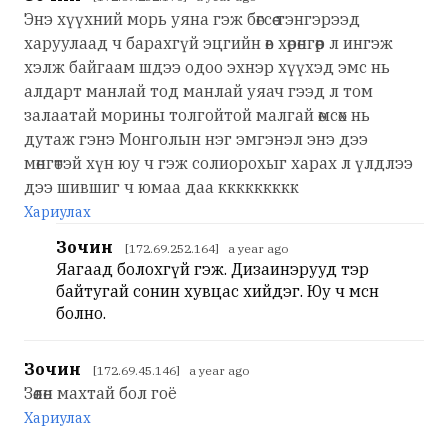
Энэ хүүхний морь уяна гэж бөгсөө тэнгэрээд
харуулаад ч барахгүй эцгийн өв хөрөнгөөр л ингэж
хэлж байгаам шдээ одоо эхнэр хүүхэд эмс нь
алдарт манлай тод манлай уяач гээд л том
залаатай морины толгойтой малгай өмсөх нь
дутаж гэнэ Монголын нэг эмгэнэл энэ дээ
мөнгөтэй хүн юу ч гэж солиорохыг харах л үлдлээ
дээ шившиг ч юмаа даа ккккккккк
Хариулах
Зочин
[172.69.252.164] a year ago
Яагаад болохгүй гэж. Дизаинэрууд тэр
байтугай сонин хувцас хийдэг. Юу ч өмсөөн
болно.
Зочин
[172.69.45.146] a year ago
Зөөлөн махтай бол гоё
Хариулах