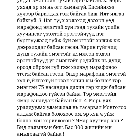
уядаг эмэгтэйн тухай гарч байсан. 2. Морь
уяхад эр эм нь огт хамаагүй. Биеийнхээ
хүчээр барилдах гэж байгаа биш. Илт ялгаа
байхгүй. 3. Нэг түүх хэлэхэд дээхэн үед
марафонд эмэгтэй хүн гээд тухайн үеийн
хуучинсаг үзэлтэй эрэгтэйчүүд нэг
бүртгүүлээд гүйж буй эмэгтэйг хашиж хөөж
дээрэлхдэг байсан гэсэн. Харин гүйгчид
дунд тухайн эмэгтэйг дэмжсэн хэдэн
эрэгтэйчүүд уг эмэгтэйг өөрсдийнх нь дунд
ороод ойрхон гүй гэж хэлээд марафоноо
төгсгөж байсан гэсэн. Өнөөдөр марафонд эмэгтэй
хүн гүйлгэхгүй гэвэл хачин юм болно? тэр
эмэгтэй 75 насандаа дахин тэр хөөгдөж байсан
марафондоо гүйсэн байна. Тэр эмэгтэйд
ямар санагдаж байсан бол. 4. Морь уях
уралдуулах уламжлал нь тасарвал Монголоо
алдаж байгаа болохоос эм, эр хэн ч уйж
болно. хэн хориглосон ? Ямар хуулиар хэн ?
Бид лалынхан биш. Бас 800 жилийн өмнө
амьдраагүй байна !