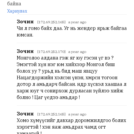
байна
Хариулах
Зочин
[172.69.252.165] a year ago
Чи л гомо байх даа. Уг нь жендер ярьж байгаа
юмсан.
Зочин
[172.69.252.170] a year ago
Монголоо алдана гэж яг юу гэсэн үг вэ ?
Эмэгтэй хүн нэг юм хийхээр Монгол биш
болох уу ? урьд нь бид маш явцуу
Нацагдоржийн хэлсэн үнэн, хөмөрсөн тогоон
дотор л амьдарч байсан. өнөөдөр хүсвэл хаашаа л
харж юуг ч сонирхож дурласан зүйлээ хийж
болно ! Цаг үедээ амьдар !
Зочин
[172.69.252.165] a year ago
Хомо хүмүүсийг давхар доромжилдгоо болих
хэрэгтэй ! хэн яаж амьдрах чамд огт
хамаагүй !