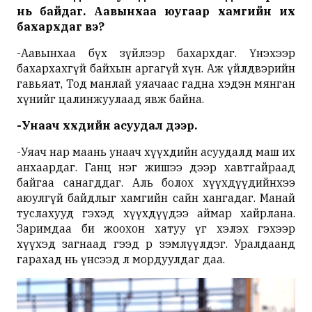
нь байдаг. Аавынхаа юугаар хамгийн их
бахархдаг вэ?
-Аавынхаа бүх зүйлээр бахархдаг.
Үнэхээр
бахархахгүй байхын аргагүй хүн. Аж үйлдвэрийн
гавьяат, Тод манлай уяачаас гадна хэдэн мянган
хүнийг цалинжуулаад явж байна.
-Унаач хүүхдийн асуудал дээр.
-Уяач нар маань унаач хүүхдийн асуудалд маш их
анхаардаг. Ганц нэг жишээ дээр хавтгайраад
байгаа санагддаг. Аль болох хүүхдүүдийнхээ
аюулгүй байдлыг хамгийн сайн хангадаг. Манай
туслахууд гэхэд хүүхдүүдээ аймар хайрлана.
Заримдаа би жоохон хатуу үг хэлэх гэхээр
хүүхэд
загнаад
гээд өөрөө зэмлүүлдэг. Уралдаанд
гарахад нь үнсээд л мордуулдаг даа.