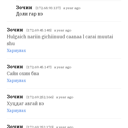
Зочин
[172.68.93.137] a year ago
Доли гар вэ
Зочин
[172.69.45.148] a year ago
Hulgaich nariin gichiinuud caanaa l carai muutai
shu
Хариулах
Зочин
[172.69.45.147] a year ago
Сайн охин бна
Хариулах
Зочин
[172.69.252.166] a year ago
Хуцдаг авгай вэ
Хариулах
Зочин
[172.69.252.170] a year ago