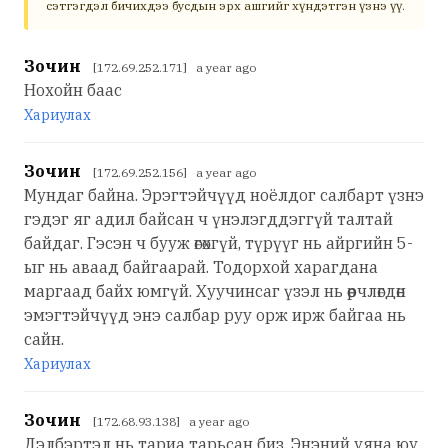
сэтгэгдэл бичихдээ бусдын эрх ашгийг хүндэтгэн үзнэ үү.
Зочин
[172.69.252.171] a year ago
Нохойн баас
Хариулах
Зочин
[172.69.252.156] a year ago
Мундаг байна. Эрэгтэйчүүд ноёлдог салбарт үзнэ
гэдэг яг адил байсан ч үнэлэгддэггүй талтай
байдаг. Гэсэн ч бууж өгөхгүй, түрүүг нь айргийн 5-
ыг нь аваад байгаарай. Тодорхой харагдана
маргаад байх юмгүй. Хуучинсаг үзэл нь өөрчлөгдөн
эмэгтэйчүүд энэ салбар руу орж ирж байгаа нь
сайн.
Хариулах
Зочин
[172.68.93.138] a year ago
Дэлбэртэл нь тариа тарьсан биз. Энэний уяна юу