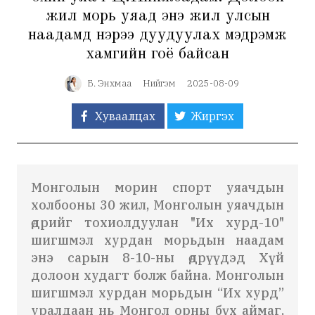
жил морь уяад энэ жил улсын
наадамд нэрээ дуудуулах мэдрэмж
хамгийн гоё байсан
Б. Энхмаа
Нийгэм
2025-08-09
Хуваалцах
Жиргэх
Монголын морин спорт уяачдын
холбооны 30 жил, Монголын уяачдын
өдрийг тохиолдуулан "Их хурд-10"
шигшмэл хурдан морьдын наадам
энэ сарын 8-10-
ны
өдрүүдэд Хүй
долоон худагт болж байна. Монголын
шигшмэл хурдан морьдын “Их хурд”
уралдаан нь Монгол орны бүх аймаг,