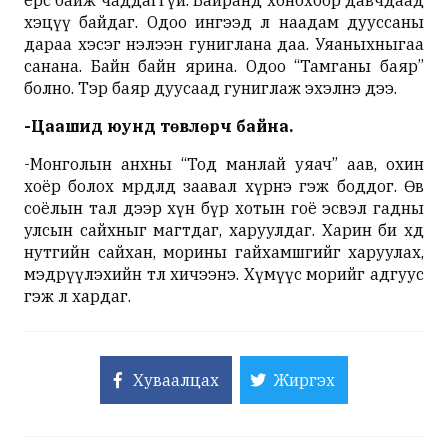
ерөөсөө байж чаддаггүй. Байранд хонохоор давчдаад
хэцүү байдаг. Одоо ингээд л наадам дууссаны
дараа хэсэг нэлээн гуниглана даа. Уяаныхныгаа
санана. Байн байн ярина. Одоо “Тамганы баяр”
болно. Тэр баяр дуусаад гуниглаж эхэлнэ дээ.
-Цаашид юунд төвлөрч байна.
-Монголын анхны “Тод манлай уяач” аав, охин
хоёр болох мөрөөдөлдөө заавал хүрнэ гэж боддог. Өв
соёлын тал дээр хүн бүр хотын гоё эсвэл гадны
улсын сайхныг магтдаг, харуулдаг. Харин би хөдөө
нутгийн сайхан, морины гайхамшгийг харуулах,
мэдрүүлэхийн төлөө хичээнэ. Хүмүүс морийг адгуус
гэж л хардаг.
Хуваалцах
Жиргэх