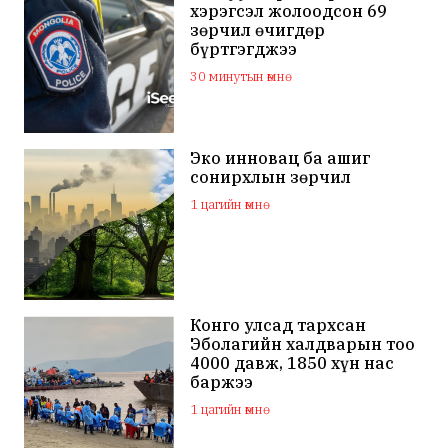
хэрэгсэл жолоодсон 69
зөрчил өчигдөр
бүртгэгджээ
30 минутын өмнө
Эко инновац ба ашиг
сонирхлын зөрчил
1 цагийн өмнө
Конго улсад тархсан
Эболагийн халдварын тоо
4000 давж, 1850 хүн нас
баржээ
1 цагийн өмнө