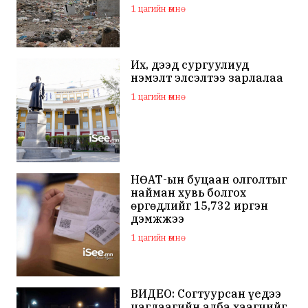
1 цагийн өмнө
Их, дээд сургуулиуд
нэмэлт элсэлтээ зарлалаа
1 цагийн өмнө
НӨАТ-ын буцаан олголтыг
найман хувь болгох
өргөдлийг 15,732 иргэн
дэмжжээ
1 цагийн өмнө
ВИДЕО: Согтуурсан үедээ
цагдаагийн алба хаагчийг