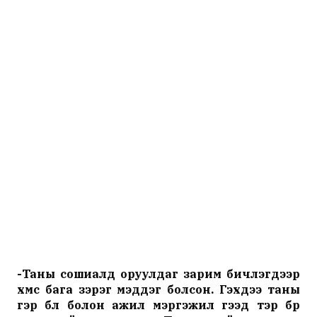
-Таны сошиалд оруулдаг зарим бичлэгүүдээр
хүмүүс бага зэрэг мэддэг болсон. Гэхдээ таны
гэр бүл болон ажил мэргэжил гээд тэр бүр