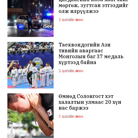
мөргөж, зугтсан этгээдийг
олж илрүүлжээ
1 цагийн өмнө
Таеквондогийн Ази
тивийн аваргаас
Монголын баг 37 медаль
хүртээд байна
2 цагийн өмнө
Өмнөд Солонгост хэт
халалтын улмаас 20 хүн
нас баржээ
3 цагийн өмнө