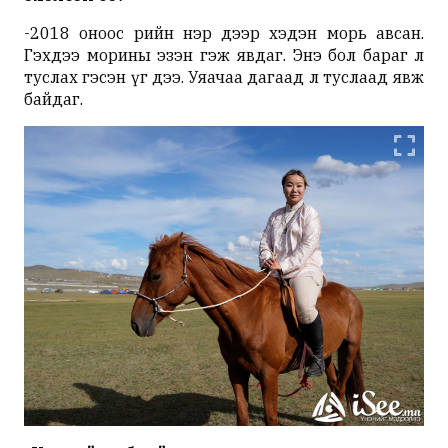
-2018 оноос өөрийн нэр дээр хэдэн морь авсан.
Гэхдээ морины эзэн гэж явдаг. Энэ бол бараг л
туслах гэсэн үг дээ. Уяачаа дагаад л туслаад явж
байдаг.