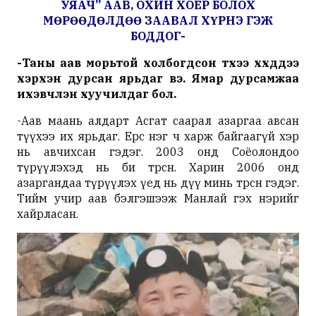
УЯАЧ” ААВ, ОХИН ХОЁР БОЛОХ
МӨРӨӨДӨЛДӨӨ ЗААВАЛ ХҮРНЭ ГЭЖ
БОДДОГ-
-Таны аав морьтой холбогдсон түүхээ хүүхдүүдээ
хэрхэн дурсан ярьдаг вэ. Ямар дурсамжаа
ихэвчлэн
хуучилдаг
бол.
-Аав маань алдарт Асгат саарал азаргаа авсан
түүхээ их ярьдаг. Ерөөсөө нэг ч харж байгаагүй
хэр
нь
авчихсан гэдэг. 2003 онд Соёолондоо
түрүүлэхэд нь би төрсөн. Харин 2006 онд
азаргандаа түрүүлэх үед нь дүү минь төрсөн гэдэг.
Тийм учир аав
бэлгэшээж
Манлай гэх нэрийг
хайрласан.