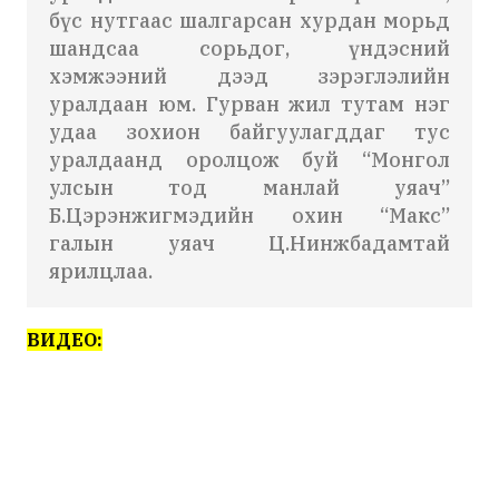
бүс нутгаас шалгарсан хурдан морьд
шандсаа
сорьдог, үндэсний
хэмжээний дээд зэрэглэлийн
уралдаан юм. Гурван жил тутам нэг
удаа зохион байгуулагддаг тус
уралдаанд оролцож буй “Монгол
улсын тод манлай уяач”
Б.Цэрэнжигмэдийн охин “
Макс
”
галын уяач Ц.Нинжбадамтай
ярилцлаа.
ВИДЕО: