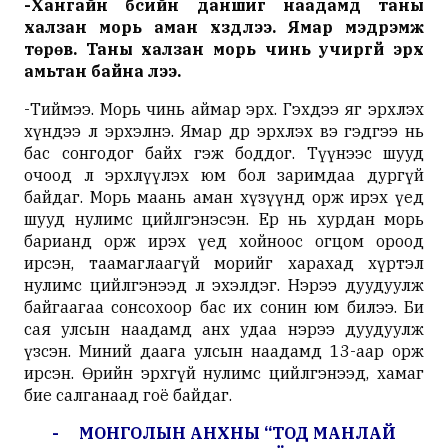
-Хангайн бүсийн даншиг наадамд таны
халзан морь аман хүзүүдлээ. Ямар мэдрэмж
төрөв. Таны халзан морь чинь учиргүй эрх
амьтан байна лээ.
-Тиймээ. Морь чинь аймар эрх. Гэхдээ яг эрхлэх
хүндээ л
эрхэлнэ
. Ямар өдөр эрхлэх вэ гэдгээ нь
бас сонгодог байх гэж боддог. Түүнээс шууд
очоод л эрхлүүлэх юм бол заримдаа дургүй
байдаг. Морь маань аман хүзүүнд орж ирэх үед
шууд нулимс
цийлгэнэсэн
. Ер нь хурдан морь
барианд орж ирэх үед хойноос огцом ороод
ирсэн, таамаглаагүй морийг харахад хүртэл
нулимс
цийлгэнээд
л эхэлдэг. Нэрээ дуудуулж
байгаагаа сонсохоор бас их сонин юм билээ. Би
сая улсын наадамд анх удаа нэрээ дуудуулж
үзсэн. Миний даага улсын наадамд 13-аар орж
ирсэн. Өөрийн эрхгүй нулимс
цийлгэнээд
,
хамаг
бие
салганаад
гоё байдаг.
- МОНГОЛЫН АНХНЫ “ТОД МАНЛАЙ