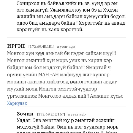
Сонирхол нь байвал хийх нь зөв. үүнд эр эм
огт хамаагүй. Уламжлал юу юм бэ ы Хэдэн
жилийн өмнө амьдарч байсан хүмүүсийн бодол.
одоо бид амьдарч байна ! Хэрэгтэйг нь аваад
хэрэггүйг нь хаях хэрэгтэй.
ИРГЭН
[172.69.45.151] a year ago
Монгол хүн хөдөөд амьтай бн гэдэг сайхан шүү!!!
Монгол эмэгтэй хүн морь уяах нь харин хэр
байдаг юм бол мэдэхгүй байна!!! Ямартай ч
орчин үеийн МАН -АН мафиууд шиг хүнээр
морины ажилаа хийлгээд өөрөө цол гуншин авдаг
муухай моод Монгол эмэгтэйчүүдээр
үргэлжилэж Монголоо алдах вий!! Амжилт хүсье
Хариулах
Зочин
[172.69.252.167] a year ago
Уядаг. Энэ эмэгтэй юу өөр эмэгтэй эсэхийг
мэдэхгүй байна. Өмнө нь нэг хуудсаар морь