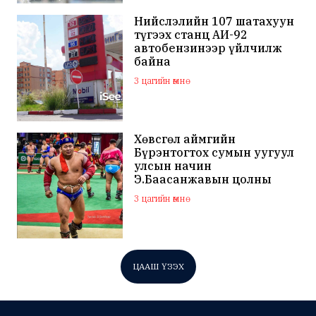
Нийслэлийн 107 шатахуун
түгээх станц АИ-92
автобензинээр үйлчилж
байна
3 цагийн өмнө
Хөвсгөл аймгийн
Бүрэнтогтох сумын уугуул
улсын начин
Э.Баасанжавын цолны
мялаалга наадам эхэллээ
3 цагийн өмнө
ЦААШ ҮЗЭХ