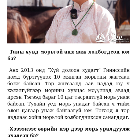
-Таны хувд морьтой анх яаж холбогдсон юм
бэ?
-Анх 2013 онд “Хүй долоон худагт” Гиннесийн
номд бүртгүүлэх 10 мянган морьтны жагсаал
болж байсан. Тэр жагсаалд аав надад юу ч
хэлэлгүйгээр морины хувцас өмсүүлээд аваад
ирсэн. Тэгээд бараг 10 цаг тасралтгүй морь унаж
байсан. Тухайн үед морь унадаг байсан ч тийм
олон цагаар унаж байгаагүй юм. Тэгээд л тэр
явдлаас хойш морьтой холбогдчихсон санагддаг.
-Хэзээнээс өөрийн нэр дээр морь уралдуулж
эхэлсэн бэ
?