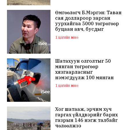
Өмгөөлөгч Б.Мэргэн: Таван
сая доллароор зарсан
уурхайгаа 5000 төгрөгөөр
буцаан авч, бусдыг
залилсан Ө.Ганзоригийн
1 цагийн өмнө
өмгөөлөгч ёс зүйгүйгээр
бусдын нэр хүндэд
халдаж, худал мэдээлэл
тараалаа
Шатахуун олголтыг 50
мянган төгрөгөөр
хязгаарласныг
нэмэгдүүлж 100 мянган
төгрөгт хүргэхээр судалж
1 цагийн өмнө
байна
Хог шатааж, эрчим хүч
гаргах үйлдвэрийг барих
газрын 146 нэгж талбайг
чөлөөлжээ