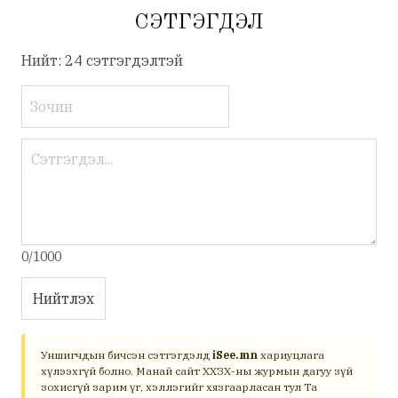
СЭТГЭГДЭЛ
Нийт: 24 сэтгэгдэлтэй
0/1000
Нийтлэх
Уншигчдын бичсэн сэтгэгдэлд
iSee.mn
хариуцлага
хүлээхгүй болно. Манай сайт ХХЗХ-ны журмын дагуу зүй
зохисгүй зарим үг, хэллэгийг хязгаарласан тул Та