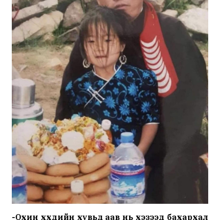
-Охин хүүхдийн хувьд аав нь хэзээд бахархал