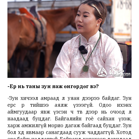
-Ер нь таны зун яаж өнгөрдөг вэ?
-Зун хичээл амраад л уяан дээрээ байдаг. Зун
ерөөсөө өөр тийшээ аялж үзээгүй. Одоо ихэнх
аймгуудаар явж үзсэн ч төв дээр нь очоод л
наадаад буцдаг. Байгалийн гоё сайхан үзэж,
харж амжилгүй морио дагаж байгаад буцдаг. Зун
бол хөдөө явмаар санагдаад сууж чаддаггүй. Хотод