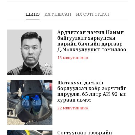
ШИНЭ
ИХ УНШСАН
ИХ СЭТГЭГДЭЛ
Ардчилсан намын Намын
байгуулалт хариуцсан
нарийн бичгийн даргаар
Д.Мөнхчулууныг томиллоо
13 минутын өмнө
Шатахуун дамлан
борлуулсан хоёр зөрчлийг
илрүүлж, 65 литр АИ-92-ыг
хураан авчээ
22 минутын өмнө
Согтуугаар тээврийн