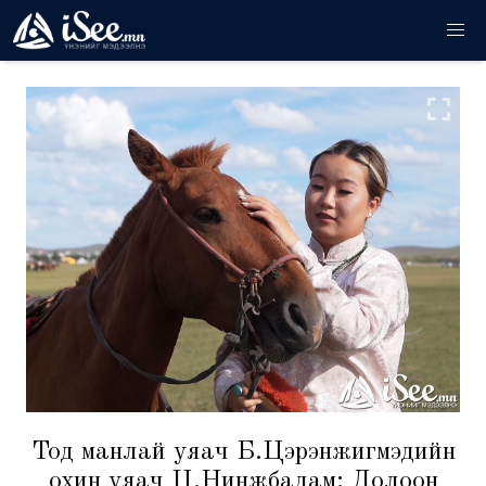
Тод манлай уяач Б.Цэрэнжигмэдийн
охин уяач Ц.Нинжбадам: Долоон