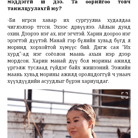
мэддэггүй шүү дээ. Та өөрийгөө товч
танилцуулахгүй юу?
-Би өнгөрсөн хавар их сургуулиа худалдаа
чиглэлээр төгссөн. Эхээс дөрвүүлээ. Айлын дунд
охин. Дээрээ нэг ах, нэг эгчтэй. Харин доороо нэг
эрэгтэй дүүтэй. Манай гэр бүлийн хувьд бүгд л
моринд хорхойтой хүмүүс бий. Дөнгөж сая “Их
хурд”-ад нэг соёолон маань ахын нэр дээр
мордсон. Харин манай дүү бол
морины
ажилд
үргэлж туслаад гүйдэг байх жишээний. Ээжийн
маань хувьд морины ажилд оролцдоггүй ч унаач
хүүхдүүдийн асуудлыг бүрэн хариуцдаг.