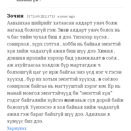
Зочин
[172.69.252.171] a year ago
Аавынхаа шийрийг хатаасан алдарт уяач болж
яагаад болохгүй гэж. Зөвхөн алдарт уяач болох нь
ч бас тийм чухал биш л дээ. Үнэхээр хүсэл ,
сонирхол , зүрх сэтгэл , хобби нь байвал эмэгтэй
хүн хийж чадахгүй ажил биш шүү дээ. Хөгжил ,
дэвшил ирэхийн хэрээр бид уламжлалт өв соёл ,
аж ахуйгаасаа холдож бүр мартагдаж ч
болзошгүй цаг үе ирж байгаа энэ үед нэг ч гэсэн
хүүхэд , бүр их хотын эмэгтэй хүүхэд , өв соёлоо
сонирхож байгаа нь магтууштай хэрэг юм. Ер нь
манай монгол эмэгтэйчүүд би "эмэгтэй хүн"
гэдэг байгалийн хүйсээ өмнөө тавьж сул дорой байж
болохгүй. Үүнээсээ л хол байвал хийж чадахгүй
ажил гэж бараг байхгүй шүү дээ. Адилхан л
хүмүүс биз дээ.
Хариулах