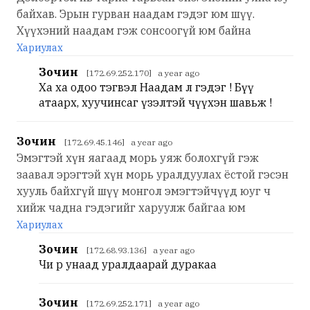
байхав. Эрын гурван наадам гэдэг юм шүү.
Хүүхэний наадам гэж сонсоогүй юм байна
Хариулах
Зочин
[172.69.252.170] a year ago
Ха ха одоо тэгвэл Наадам л гэдэг ! Бүү
атаарх, хуучинсаг үзэлтэй өчүүхэн шавьж !
Зочин
[172.69.45.146] a year ago
Эмэгтэй хүн яагаад морь уяж болохгүй гэж
заавал эрэгтэй хүн морь уралдуулах ёстой гэсэн
хууль байхгүй шүү монгол эмэгтэйчүүд юуг ч
хийж чадна гэдэгийг харуулж байгаа юм
Хариулах
Зочин
[172.68.93.136] a year ago
Чи өөрөө унаад уралдаарай дуракаа
Зочин
[172.69.252.171] a year ago