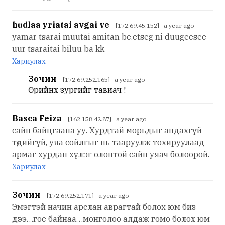
hudlaa yriatai avgai ve
[172.69.45.152] a year ago
yamar tsarai muutai amitan be.etseg ni duugeesee
uur tsaraitai biluu ba kk
Хариулах
Зочин
[172.69.252.165] a year ago
Өөрийнхөө зургийг тавиач !
Basca Feiza
[162.158.42.87] a year ago
сайн байцгаана уу. Хурдтай морьдыг андахгүй
төдийгүй, уяа сойлгыг нь тааруулж тохируулаад
армаг хурдан хүлэг олонтой сайн уяач болоорой.
Хариулах
Зочин
[172.69.252.171] a year ago
Эмэгтэй начин арслан аврагтай болох юм биз
дээ…гое байнаа…монголоо алдаж гомо болох юм