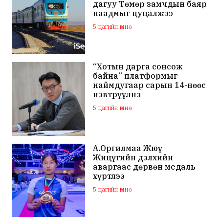
дагуу Төмөр замчдын баяр
наадмыг цуцалжээ
5 цагийн өмнө
“Хотын дарга сонсож
байна” платформыг
наймдугаар сарын 14-нөөс
нэвтрүүлнэ
5 цагийн өмнө
А.Оргилмаа Жюү
Жицүгийн дэлхийн
аваргаас дөрвөн медаль
хүртлээ
5 цагийн өмнө