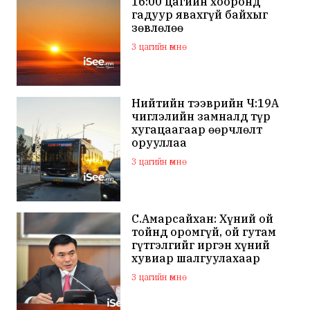
16:00 цагийн хооронд
гадуур явахгүй байхыг
зөвлөлөө
3 цагийн өмнө
Нийтийн тээврийн Ч:19А
чиглэлийн замналд түр
хугацаагаар өөрчлөлт
орууллаа
3 цагийн өмнө
С.Амарсайхан: Хүний ой
тойнд оромгүй, ой гутам
гүтгэлгийг иргэн хүний
хувиар шалгуулахаар
хуулийн байгууллагад
3 цагийн өмнө
хандсан