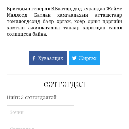
Бригадын генерал Б.Баатар, дэд хурандаа Жеймс
Маллоед Батлан хамгаалахын атташегаар
томилогдсонд баяр хүргэж, хоёр орны цэргийн
хамтын ажиллагааны талаар харилцан санал
солилцсон байна.
Хуваалцах
Жиргэх
СЭТГЭГДЭЛ
Нийт: 3 сэтгэгдэлтэй