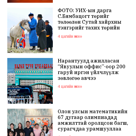
ФОТО: УИХ-ын дарга
С.Бямбацогт төрийг
төлөөлөн Сутай хайрхны
тэнгэрийг тахих төрийн
тахилгад оролцлоо
4 цагийн өмнө
Нарантуулд ажилласан
“Явуулын оффис”-оор 200
гаруй иргэн үйлчлүүлж
зөвлөгөө авчээ
4 цагийн өмнө
Олон улсын математикийн
67 дугаар олимпиадад
амжилттай оролцсон багш,
сурагчдаа урамшууллаа