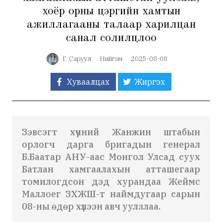
хоёр орны цэргийн хамтын
ажиллагааны талаар харилцан
санал солилцлоо
Г. Саруул
Нийгэм
2025-08-08
Хуваалцах
Жиргэх
Зэвсэгт хүчний Жанжин штабын
орлогч дарга бригадын генерал
Б.Баатар АНУ-аас Монгол Улсад суух
Батлан хамгаалахын атташегаар
томилогдсон дэд хурандаа Жеймс
Маллоег ЗХЖШ-т наймдугаар сарын
08-ны өдөр хүлээн авч уулзлаа.