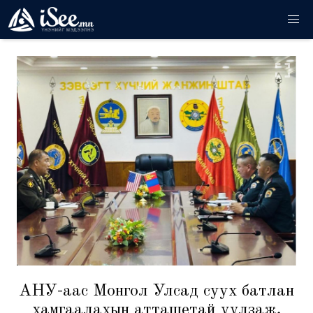
АНУ-аас Монгол Улсад суух батлан
хамгаалахын атташетай уулзаж,