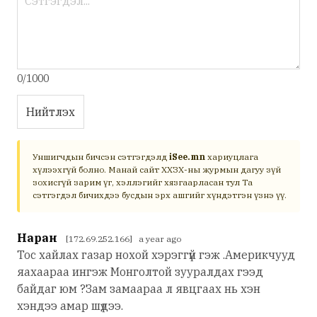
0/1000
Нийтлэх
Уншигчдын бичсэн сэтгэгдэлд
iSee.mn
хариуцлага
хүлээхгүй болно. Манай сайт ХХЗХ-ны журмын дагуу зүй
зохисгүй зарим үг, хэллэгийг хязгаарласан тул Та
сэтгэгдэл бичихдээ бусдын эрх ашгийг хүндэтгэн үзнэ үү.
Наран
[172.69.252.166] a year ago
Тос хайлах газар нохой хэрэггүй гэж .Америкчууд
яахаараа ингэж Монголтой зууралдах гээд
байдаг юм ?Зам замаараа л явцгаах нь хэн
хэндээ амар шүдээ.