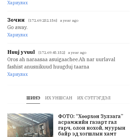
Хариулах
Зочин
[172.69.252.156] a year ago
Go away.
Хариулах
Huuj yvuul
[172.69.45.152] a year ago
Oros ah naraasaa asuigaachee.Ah nar uurlaval
fashist anusnikuud huugduj taarna
Хариулах
ШИНЭ
ИХ УНШСАН
ИХ СЭТГЭГДЭЛ
ФОТО: “Хөөрхөн Зулзага”
асрамжийн газарт гал
гарч, олон нохой, муурын
байр эд хогшлын хамт