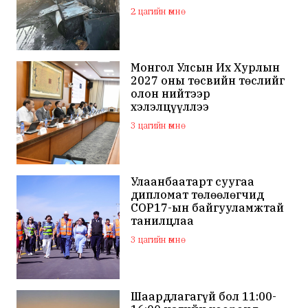
шатжээ
2 цагийн өмнө
Монгол Улсын Их Хурлын
2027 оны төсвийн төслийг
олон нийтээр
хэлэлцүүллээ
3 цагийн өмнө
Улаанбаатарт суугаа
дипломат төлөөлөгчид
COP17-ын байгууламжтай
танилцлаа
3 цагийн өмнө
Шаардлагагүй бол 11:00-