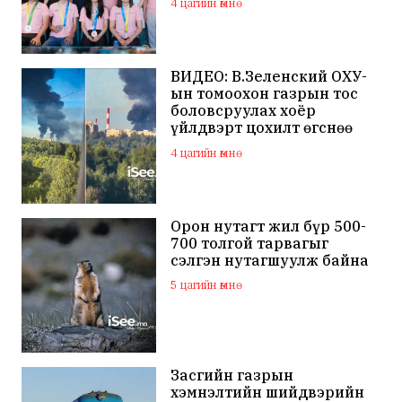
4 цагийн өмнө
ВИДЕО: В.Зеленский ОХУ-
ын томоохон газрын тос
боловсруулах хоёр
үйлдвэрт цохилт өгснөө
мэдэгдлээ
4 цагийн өмнө
Орон нутагт жил бүр 500-
700 толгой тарвагыг
сэлгэн нутагшуулж байна
5 цагийн өмнө
Засгийн газрын
хэмнэлтийн шийдвэрийн