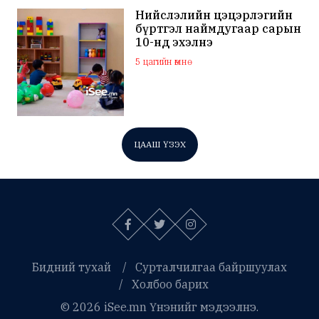
Нийслэлийн цэцэрлэгийн
бүртгэл наймдугаар сарын
10-нд эхэлнэ
5 цагийн өмнө
ЦААШ ҮЗЭХ
Бидний тухай
Сурталчилгаа байршуулах
Холбоо барих
© 2026 iSee.mn Үнэнийг мэдээлнэ.