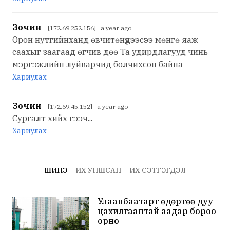
Зочин
[172.69.252.156] a year ago
Орон нутгийнханд өвчитөнүүдээсээ мөнгө яаж
саахыг заагаад өгчив дөө Та удирдлагууд чинь
мэргэжлийн луйварчид болчихсон байна
Хариулах
Зочин
[172.69.45.152] a year ago
Сургалт хийх гээч...
Хариулах
ШИНЭ
ИХ УНШСАН
ИХ СЭТГЭГДЭЛ
Улаанбаатарт өдөртөө дуу
цахилгаантай аадар бороо
орно