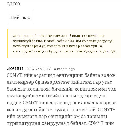
0/1000
Нийтлэх
Уншигчдын бичсэн сэтгэгдэлд
iSee.mn
хариуцлага
хүлээхгүй болно. Манай сайт ХХЗХ-ны журмын дагуу зүй
зохисгүй зарим үг, хэллэгийг хязгаарласан тул Та
сэтгэгдэл бичихдээ бусдын эрх ашгийг хүндэтгэн үзнэ үү.
Зочин
[172.69.45.149] a month ago
СЭМҮТ-ийн асрагчид өвчтөнүүдийг байнга зодож,
өвчтөнүүдээр бүх цэвэрлэгээг хийлгэж, гар утас
барихыг хориглож, бичихийг хориглож мөн тэд
өвчтөнүүдийн эмнэлгийн хоолыг дээрэмдэн
иддэг. СЭМҮТ-ийн асрагчид нэг анхаарах өрөөг
манаж, үүд онгойлгож түгждэг л ажилтай. СЭМҮТ-
ийн сувилагч нар өвчтнүүдийг эм ба тарианы
туршилтуудад хамруулаад байдаг. СЭМҮТ-ийн