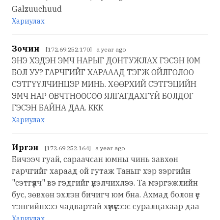
Galzuuchuud
Хариулах
Зочин
[172.69.252.170] a year ago
ЭНЭ ХЭДЭН ЭМЧ НАРЫГ ДОНТУЖЛАХ ГЭСЭН ЮМ
БОЛ УУ? ГАРЧГИЙГ ХАРАААД ТЭГЖ ОЙЛГОЛОО
СЭТГҮҮЛЧИНЦЭР МИНЬ. ХӨӨРХИЙ СЭТГЭЦИЙН
ЭМЧ НАР ӨВЧТНӨӨСӨӨ ЯЛГАГДАХГҮЙ БОЛДОГ
ГЭСЭН БАЙНА ДАА. ККК
Хариулах
Иргэн
[172.69.252.164] a year ago
Бичээч гуай, сараачсан юмны чинь завхөн
гарчгийг хараад ой гутаж Таныг хэр зэргийн
"сэтгүүлч" вэ гэдгийг үнэлчихлээ. Та мэргэжлийн
бус, зөвхөн эхлэн бичигч юм бна. Ахмад болон үе
тэнгийнхээ чадвартай хүмүүсээс суралцахаар даа
Хариулах