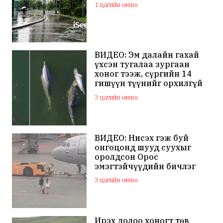
1 цагийн өмнө
ВИДЕО: Эм далайн гахай
үхсэн тугалаа зургаан
хоног тээж, сүргийн 14
гишүүн түүнийг орхилгүй
сэлжээ
3 цагийн өмнө
ВИДЕО: Нисэх гэж буй
онгоцонд шууд суухыг
оролдсон Орос
эмэгтэйчүүдийн бичлэг
дэлхий нийтийн
3 цагийн өмнө
анхааралд оров
Ирэх долоо хоногт төв