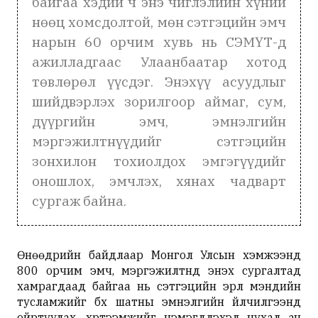
байгаа хэдий ч энэ чиглэлийн хүний
нөөц хомсдолтой, мөн сэтгэцийн эмч
нарын 60 орчим хувь нь СЭМҮТ-д
ажилладгаас Улаанбаатар хотод
төвлөрөл үүсдэг. Энэхүү асуудлыг
шийдвэрлэх зорилгоор аймаг, сум,
дүүргийн эмч, эмнэлгийн
мэргэжилтнүүдийг сэтгэцийн
зонхилон тохиолдох эмгэгүүдийг
оношлох, эмчлэх, хянах чадварт
сургаж байна.
Өнөөдрийн байдлаар Монгол Улсын хэмжээнд
800 орчим эмч, мэргэжилтнүүд энэхүү сургалтад
хамрагдаад байгаа нь сэтгэцийн эрүүл мэндийн
тусламжийг бүх шатны эмнэлгийн үйлчилгээнд
ойртуулах, хүртээмжийг нэмэгдүүлэхэд чухал ач