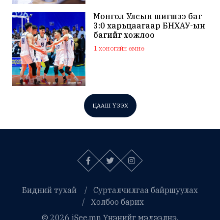
Монгол Улсын шигшээ баг
3:0 харьцаагаар БНХАУ-ын
багийг хожлоо
1 хоногийн өмнө
ЦААШ ҮЗЭХ
Бидний тухай
Сурталчилгаа байршуулах
Холбоо барих
© 2026 iSee.mn Үнэнийг мэдээлнэ.