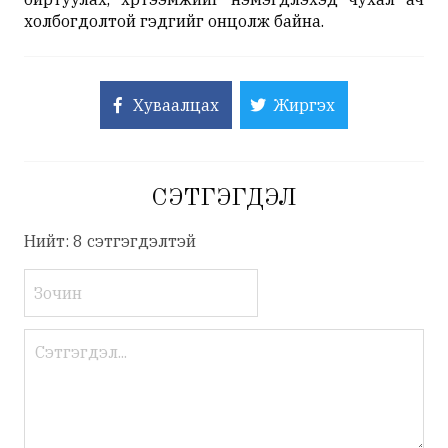
холбогдолтой гэдгийг онцолж байна.
Хуваалцах
Жиргэх
СЭТГЭГДЭЛ
Нийт: 8 сэтгэгдэлтэй