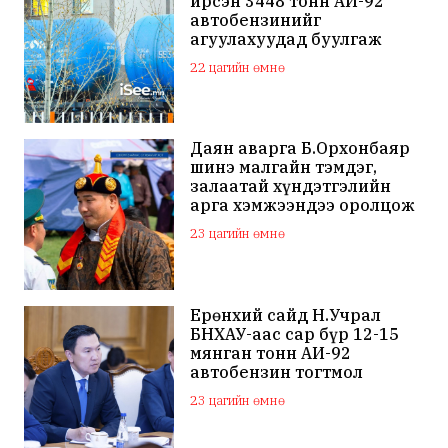
ирсэн 3448 тонн АИ-92
автобензинийг
агуулахуудад буулгаж
байна
22 цагийн өмнө
Даян аварга Б.Орхонбаяр
шинэ малгайн тэмдэг,
залаатай хүндэтгэлийн
арга хэмжээндээ оролцож
байна
23 цагийн өмнө
Ерөнхий сайд Н.Учрал
БНХАУ-аас сар бүр 12-15
мянган тонн АИ-92
автобензин тогтмол
нийлүүлэх хүсэлт тавилаа
23 цагийн өмнө