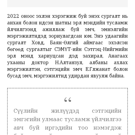
2022 оноос эхлэн хэрэгжиж буй энэхүү сургалт нь
анхан болон үндсэн шатны эрүүл мэндийн тусламж
үйлчилгээнд ажиллаж буй эмч, эмнэлгийн
мэргэжилтнүүдэд зориулагдсан юм. Энэ удаагийн
сургалт Ховд, Баян-Өлгий аймгаас эхэлсэн
бөгөөд сургалтыг СЭМҮТ-ийн Сэтгэц-Нийгмийн
эрүүл мэнд хариуцсан дэд захирал, Анагаах
ухааны доктор Н.Алтанзул, албаны ахлах
мэргэжилтэн, сэтгэцийн эмч Е.Гүлжанат болон
бусад эмч, мэргэжилтнүүд удирдан явуулж байна.
Сүүлийн жилүүдэд сэтгэцийн
эмгэгийн улмаас тусламж үйлчилгээ
авч буй иргэдийн тоо нэмэгдэж