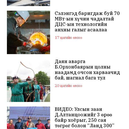
Сэлэнгэд баригдаж буй 70
МВт-ын хүчин чадалтай
ДЦС-ын технологийн
анхны галыг асаалаа
17 цагийн өмнө
Даян аварга
Б.Орхонбаярын цолны
наадамд очсон харваачид
бай, шагнал бага тул
наадамд оролцохгүй
20 цагийн өмнө
гэдгээ мэдэгдлээ
ВИДЕО: Улсын заан
Д.Алтанцоожийг 3 өрөө
байр хоёрыг, 250 сая
төгрөг болон “Ланд 300”