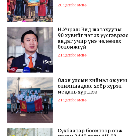
маркийн автомашинаар
20 цагийн өмнө
мялаажээ
Н.Учрал: Бид шатахууны
90 хувийг нэг эх үүсгэврээс
авдаг учир үнэ чөлөөлөх
боломжгүй
21 цагийн өмнө
Олон улсын хиймэл оюуны
олимпиадаас хоёр хүрэл
медаль хүртлээ
21 цагийн өмнө
Сүхбаатар боомтоор орж