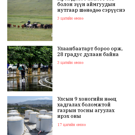
болон зүүн аймгуудын
нутгаар шөнөдөө сэрүүснэ
3 цагийн өмнө
Улаанбаатарт бороо орж,
28 градус дулаан байна
3 цагийн өмнө
Улсын 9 хоногийн нөөц
хадгалах боломжтой
газрын тосны агуулах
ирэх оны
арванхоёрдугаар сар
17 цагийн өмнө
ашиглалтад орно