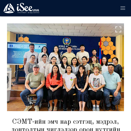
СЭМҮТ-ийн эмч нар сэтгэц, мэдрэл,
донтолтын чиглэлээр орон нутгийн