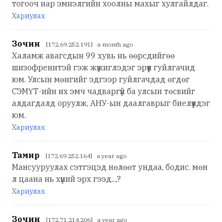
тогооч нар эмнэлгийн хоолны махыг хулгайлдаг.
Хариулах
Зочин
[172.69.252.191] a month ago
Халамж авагсдын 99 хувь нь өөрсдийгөө
шизофренитэй гэж жүжиглэдэг эрүүл гуйлгачид
юм. Улсын мөнгийг эдгээр гуйлгачдад өгдөг
СЭМҮТ-ийн их эмч чадваргүй ба улсын төсвийг
алдагдалд оруулж, АНУ-ын даалгаврыг биелүүлдэг
юм.
Хариулах
Тамир
[172.69.252.164] a year ago
Мансууруулах сэтгэцэд нөлөөт ундаа, бодис. мөн
л цаана нь хүний эрх гээд...,?
Хариулах
Зочин
[172.71.214.206] a year ago