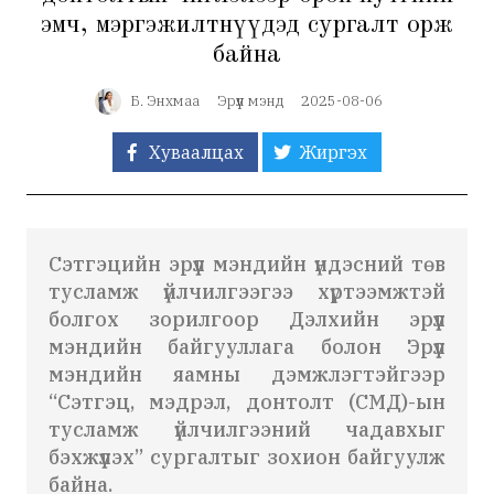
эмч, мэргэжилтнүүдэд сургалт орж
байна
Б. Энхмаа
Эрүүл мэнд
2025-08-06
Хуваалцах
Жиргэх
Сэтгэцийн эрүүл мэндийн үндэсний төв
тусламж үйлчилгээгээ хүртээмжтэй
болгох зорилгоор Дэлхийн эрүүл
мэндийн байгууллага болон Эрүүл
мэндийн яамны дэмжлэгтэйгээр
“Сэтгэц, мэдрэл, донтолт (СМД)-ын
тусламж үйлчилгээний чадавхыг
бэхжүүлэх” сургалтыг зохион байгуулж
байна.