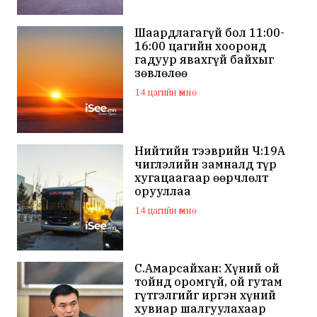
Шаардлагагүй бол 11:00-
16:00 цагийн хооронд
гадуур явахгүй байхыг
зөвлөлөө
14 цагийн өмнө
Нийтийн тээврийн Ч:19А
чиглэлийн замналд түр
хугацаагаар өөрчлөлт
орууллаа
14 цагийн өмнө
С.Амарсайхан: Хүний ой
тойнд оромгүй, ой гутам
гүтгэлгийг иргэн хүний
хувиар шалгуулахаар