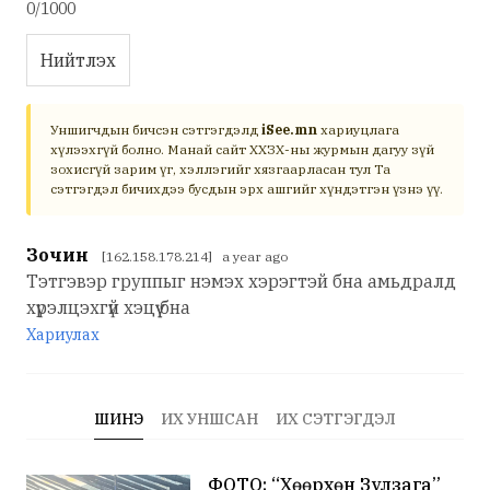
0/1000
Нийтлэх
Уншигчдын бичсэн сэтгэгдэлд
iSee.mn
хариуцлага
хүлээхгүй болно. Манай сайт ХХЗХ-ны журмын дагуу зүй
зохисгүй зарим үг, хэллэгийг хязгаарласан тул Та
сэтгэгдэл бичихдээ бусдын эрх ашгийг хүндэтгэн үзнэ үү.
Зочин
[162.158.178.214] a year ago
Тэтгэвэр группыг нэмэх хэрэгтэй бна амьдралд
хүрэлцэхгүй хэцүү бна
Хариулах
ШИНЭ
ИХ УНШСАН
ИХ СЭТГЭГДЭЛ
ФОТО: “Хөөрхөн Зулзага”