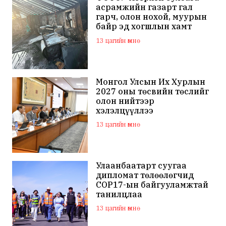
асрамжийн газарт гал
гарч, олон нохой, муурын
байр эд хогшлын хамт
шатжээ
13 цагийн өмнө
Монгол Улсын Их Хурлын
2027 оны төсвийн төслийг
олон нийтээр
хэлэлцүүллээ
13 цагийн өмнө
Улаанбаатарт суугаа
дипломат төлөөлөгчид
COP17-ын байгууламжтай
танилцлаа
13 цагийн өмнө