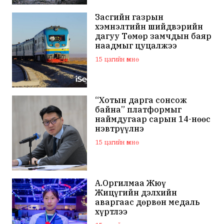
Засгийн газрын
хэмнэлтийн шийдвэрийн
дагуу Төмөр замчдын баяр
наадмыг цуцалжээ
15 цагийн өмнө
“Хотын дарга сонсож
байна” платформыг
наймдугаар сарын 14-нөөс
нэвтрүүлнэ
15 цагийн өмнө
А.Оргилмаа Жюү
Жицүгийн дэлхийн
аваргаас дөрвөн медаль
хүртлээ