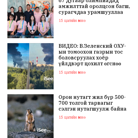
67 дугаар олимпиадад
амжилттай оролцсон багш,
сурагчдаа урамшууллаа
15 цагийн өмнө
ВИДЕО: В.Зеленский ОХУ-
ын томоохон газрын тос
боловсруулах хоёр
үйлдвэрт цохилт өгснөө
мэдэгдлээ
15 цагийн өмнө
Орон нутагт жил бүр 500-
700 толгой тарвагыг
сэлгэн нутагшуулж байна
15 цагийн өмнө