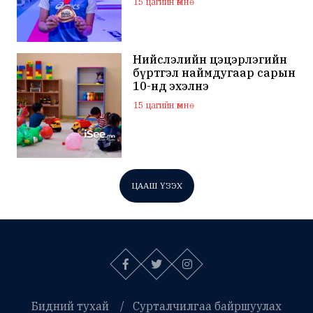
15 цагийн өмнө
Нийслэлийн цэцэрлэгийн
бүртгэл наймдугаар сарын
10-нд эхэлнэ
15 цагийн өмнө
ЦААШ ҮЗЭХ
Бидний тухай
Сурталчилгаа байршуулах