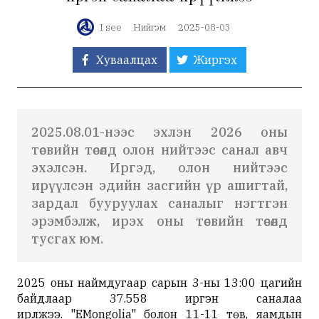
I see
Нийгэм
2025-08-03
Хуваалцах
Жиргэх
2025.08.01-нээс эхлэн 2026 оны
төсвийн төсөлд олон нийтээс санал авч
эхэлсэн. Иргэд, олон нийтээс
ирүүлсэн эдийн засгийн үр ашигтай,
зардал бууруулах саналыг нэгтгэн
эрэмбэлж, ирэх оны төсвийн төсөлд
тусгах юм.
2025 оны наймдугаар сарын 3-ны 13:00 цагийн
байдлаар 37.558 иргэн саналаа
ирүүлжээ.
"EMongolia" болон 11-11 төв, яамдын