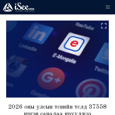
2026 оны улсын төсвийн төсөлд 37558
иргэн саналаа ирүүлжээ