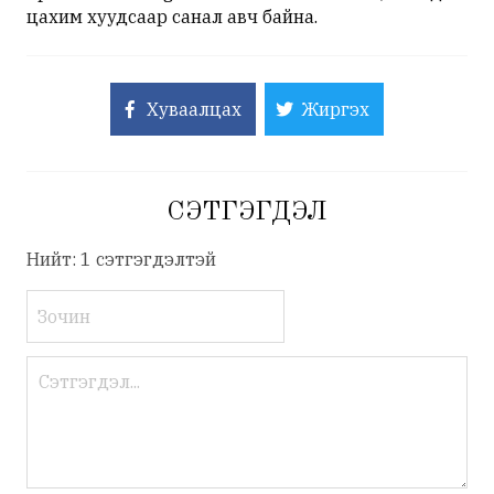
цахим хуудсаар санал авч байна.
Хуваалцах
Жиргэх
СЭТГЭГДЭЛ
Нийт: 1 сэтгэгдэлтэй