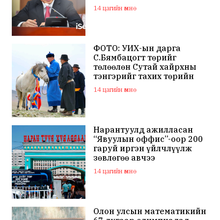
хуулийн байгууллагад
14 цагийн өмнө
хандсан
ФОТО: УИХ-ын дарга
С.Бямбацогт төрийг
төлөөлөн Сутай хайрхны
тэнгэрийг тахих төрийн
тахилгад оролцлоо
14 цагийн өмнө
Нарантуулд ажилласан
“Явуулын оффис”-оор 200
гаруй иргэн үйлчлүүлж
зөвлөгөө авчээ
14 цагийн өмнө
Олон улсын математикийн