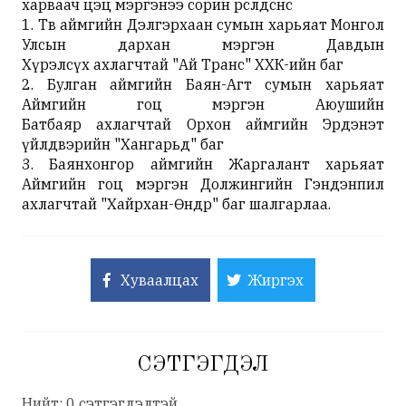
харваач цэц мэргэнээ сорин өрсөлдсөнөөс
1. Төв аймгийн Дэлгэрхаан сумын харьяат Монгол
Улсын дархан мэргэн Давдын
Хүрэлсүх ахлагчтай "Ай Транс" ХХК-ийн баг
2. Булган аймгийн Баян-Агт сумын харьяат
Аймгийн гоц мэргэн Аюушийн
Батбаяр ахлагчтай Орхон аймгийн Эрдэнэт
үйлдвэрийн "Хангарьд" баг
3. Баянхонгор аймгийн Жаргалант харьяат
Аймгийн гоц мэргэн Должингийн Гэндэнпил
ахлагчтай "Хайрхан-Өндөр" баг шалгарлаа.
Хуваалцах
Жиргэх
СЭТГЭГДЭЛ
Нийт: 0 сэтгэгдэлтэй