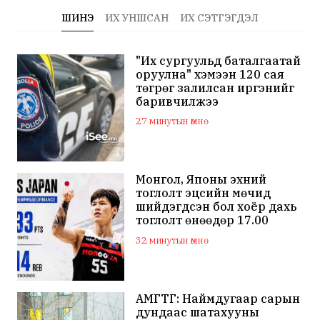
ШИНЭ
ИХ УНШСАН
ИХ СЭТГЭГДЭЛ
"Их сургуульд баталгаатай
оруулна" хэмээн 120 сая
төгрөг залилсан иргэнийг
баривчилжээ
27 минутын өмнө
Монгол, Японы эхний
тоглолт эцсийн мөчид
шийдэгдсэн бол хоёр дахь
тоглолт өнөөдөр 17.00
цагаас эхэлнэ
32 минутын өмнө
АМГТГ: Наймдугаар сарын
дундаас шатахууны