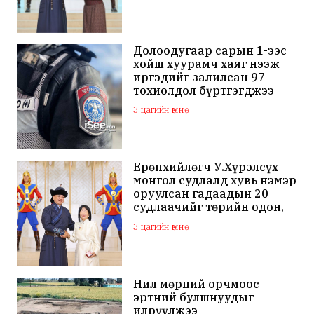
Долоодугаар сарын 1-ээс
хойш хуурамч хаяг нээж
иргэдийг залилсан 97
тохиолдол бүртгэгджээ
3 цагийн өмнө
Ерөнхийлөгч У.Хүрэлсүх
монгол судлалд хувь нэмэр
оруулсан гадаадын 20
судлаачийг төрийн одон,
медалиар шагналаа
3 цагийн өмнө
Нил мөрний орчмоос
эртний булшнуудыг
илрүүлжээ