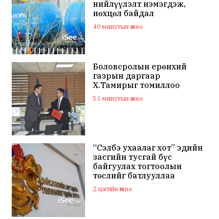
нийлүүлэлт нэмэгдэж,
нөхцөл байдал
тогтворжино
40 минутын өмнө
Боловсролын ерөнхий
газрын даргаар
Х.Тамирыг томиллоо
51 минутын өмнө
“Сэлбэ ухаалаг хот” эдийн
засгийн тусгай бүс
байгуулах тогтоолын
төслийг батлууллаа
2 цагийн өмнө