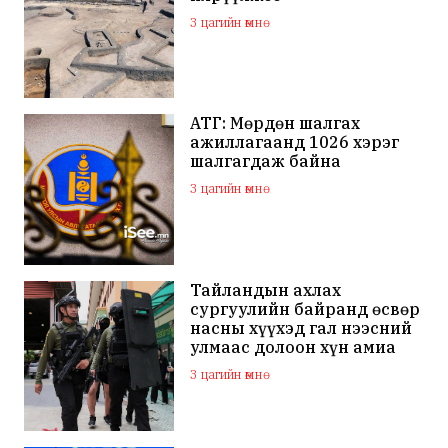
3 цагийн өмнө
АТГ: Мөрдөн шалгах
ажиллагаанд 1026 хэрэг
шалгагдаж байна
3 цагийн өмнө
Тайландын ахлах
сургуулийн байранд өсвөр
насны хүүхэд гал нээсний
улмаас долоон хүн амиа
алдаж, 30 гаруй хүн
3 цагийн өмнө
шархаджээ