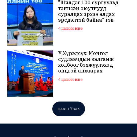
"Шилдэг 100 сургуульд
тэнцсэн оюутнууд
суралцах эрхээ алдах
эрсдэлтэй байна" гэв
4 цагийн өмнө
У.Хүрэлсүх: Монгол
судлаачдын залгамж
холбоог бэхжүүлэхэд
онцгой анхаарах
шаардлагатай
4 цагийн өмнө
ЦААШ ҮЗЭХ