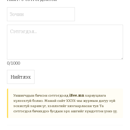
0/1000
Нийтлэх
Уншигчдын бичсэн сэтгэгдэлд
iSee.mn
хариуцлага
хүлээхгүй болно. Манай сайт ХХЗХ-ны журмын дагуу зүй
зохисгүй зарим үг, хэллэгийг хязгаарласан тул Та
сэтгэгдэл бичихдээ бусдын эрх ашгийг хүндэтгэн үзнэ үү.