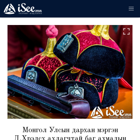
Монгол Улсын дархан мэргэн
Д.Хүрэлсүх ахлагчтай баг ахмадын