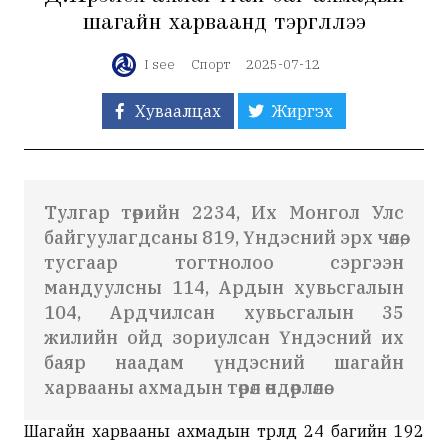
шагайн харваанд тэргүүллээ
I see
Спорт
2025-07-12
Хуваалцах
Жиргэх
Тулгар төрийн 2234, Их Монгол Улс
байгуулагдсаны 819, Үндэсний эрх чөлөө,
тусгаар тогтнолоо сэргээн
мандуулсны 114, Ардын хувьсгалын
104, Ардчилсан хувьсгалын 35
жилийн ойд зориулсан Үндэсний их
баяр наадам үндэсний шагайн
харвааны ахмадын төрөл өндөрлөлөө.
Шагайн харвааны ахмадын төрөлд 24 багийн 192