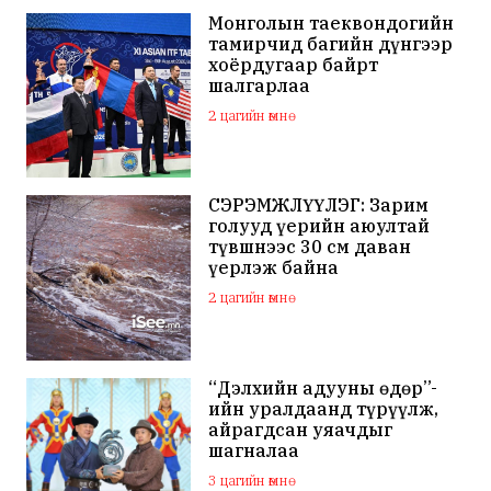
Монголын таеквондогийн
тамирчид багийн дүнгээр
хоёрдугаар байрт
шалгарлаа
2 цагийн өмнө
СЭРЭМЖЛҮҮЛЭГ: Зарим
голууд үерийн аюултай
түвшнээс 30 см даван
үерлэж байна
2 цагийн өмнө
“Дэлхийн адууны өдөр”-
ийн уралдаанд түрүүлж,
айрагдсан уяачдыг
шагналаа
3 цагийн өмнө