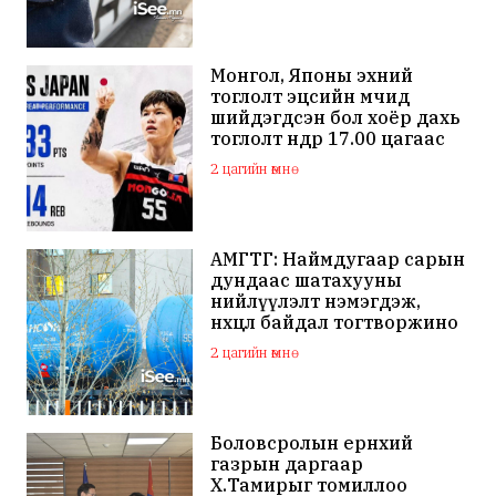
Монгол, Японы эхний
тоглолт эцсийн мөчид
шийдэгдсэн бол хоёр дахь
тоглолт өнөөдөр 17.00 цагаас
эхэлнэ
2 цагийн өмнө
АМГТГ: Наймдугаар сарын
дундаас шатахууны
нийлүүлэлт нэмэгдэж,
нөхцөл байдал тогтворжино
2 цагийн өмнө
Боловсролын ерөнхий
газрын даргаар
Х.Тамирыг томиллоо