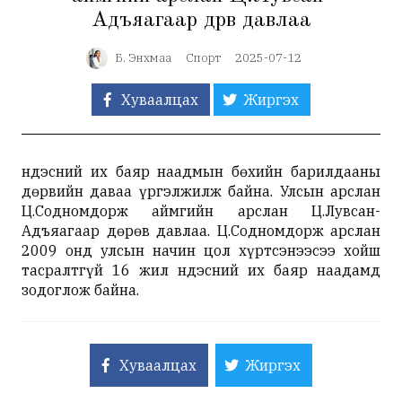
Адъяагаар дөрөв давлаа
Б. Энхмаа
Спорт
2025-07-12
Хуваалцах
Жиргэх
Үндэсний их баяр наадмын бөхийн барилдааны
дөрвийн даваа үргэлжилж байна. Улсын арслан
Ц.Содномдорж аймгийн арслан Ц.Лувсан-
Адъяагаар дөрөв давлаа. Ц.Содномдорж арслан
2009 онд улсын начин цол хүртсэнээсээ хойш
тасралтгүй 16 жил Үндэсний их баяр наадамд
зодоглож байна.
Хуваалцах
Жиргэх