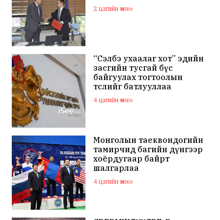
2 цагийн өмнө
“Сэлбэ ухаалаг хот” эдийн
засгийн тусгай бүс
байгуулах тогтоолын
төслийг батлууллаа
4 цагийн өмнө
Монголын таеквондогийн
тамирчид багийн дүнгээр
хоёрдугаар байрт
шалгарлаа
4 цагийн өмнө