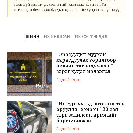
зохисгүй зарим үг, хэллэгийг хязгаарласан тул Та
сэтгэгдэл бичихдээ бусдын эрх ашгийг хүндэтгэн үзнэ үү.
ШИНЭ
ИХ УНШСАН
ИХ СЭТГЭГДЭЛ
"Оросуудыг муухай
харагдуулах зорилгоор
бензин тасалдуулсан"
зэрэг худал мэдээлэл
тарааж буй хаягуудыг
1 цагийн өмнө
шалгаж эхэлжээ
"Их сургуульд баталгаатай
оруулна" хэмээн 120 сая
төгрөг залилсан иргэнийг
баривчилжээ
2 цагийн өмнө