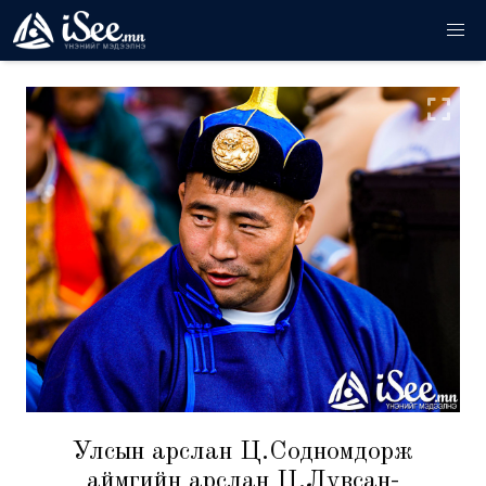
Улсын арслан Ц.Содномдорж
аймгийн арслан Ц.Лувсан-