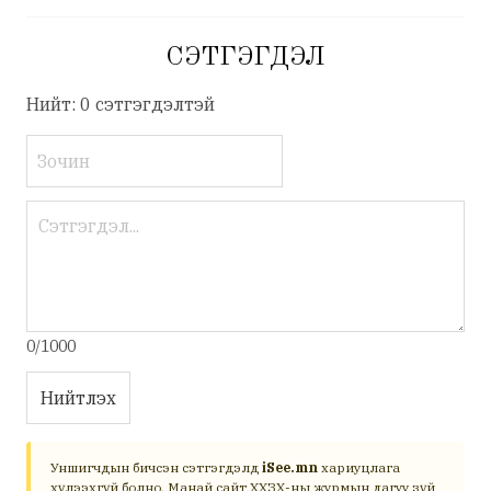
СЭТГЭГДЭЛ
Нийт: 0 сэтгэгдэлтэй
0/1000
Нийтлэх
Уншигчдын бичсэн сэтгэгдэлд
iSee.mn
хариуцлага
хүлээхгүй болно. Манай сайт ХХЗХ-ны журмын дагуу зүй