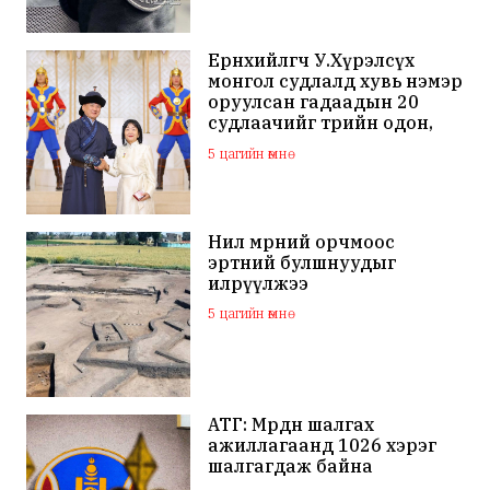
Ерөнхийлөгч У.Хүрэлсүх
монгол судлалд хувь нэмэр
оруулсан гадаадын 20
судлаачийг төрийн одон,
медалиар шагналаа
5 цагийн өмнө
Нил мөрний орчмоос
эртний булшнуудыг
илрүүлжээ
5 цагийн өмнө
АТГ: Мөрдөн шалгах
ажиллагаанд 1026 хэрэг
шалгагдаж байна