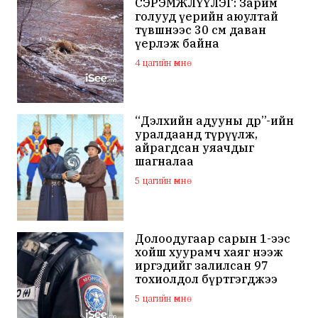
СЭРЭМЖЛҮҮЛЭГ: Зарим
голууд үерийн аюултай
түвшнээс 30 см даван
үерлэж байна
4 цагийн өмнө
“Дэлхийн адууны өдөр”-ийн
уралдаанд түрүүлж,
айрагдсан уяачдыг
шагналаа
5 цагийн өмнө
Долоодугаар сарын 1-ээс
хойш хуурамч хаяг нээж
иргэдийг залилсан 97
тохиолдол бүртгэгджээ
5 цагийн өмнө