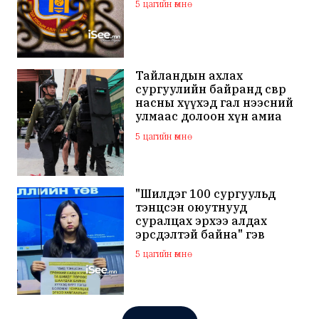
5 цагийн өмнө
Тайландын ахлах
сургуулийн байранд өсвөр
насны хүүхэд гал нээсний
улмаас долоон хүн амиа
алдаж, 30 гаруй хүн
5 цагийн өмнө
шархаджээ
"Шилдэг 100 сургуульд
тэнцсэн оюутнууд
суралцах эрхээ алдах
эрсдэлтэй байна" гэв
5 цагийн өмнө