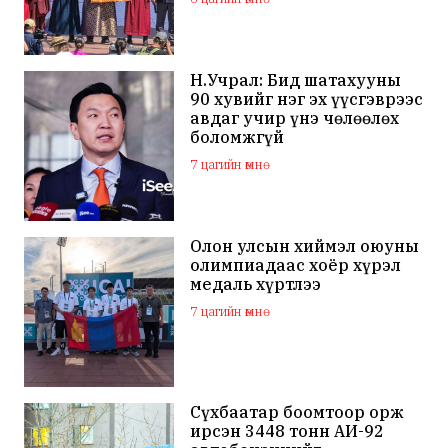
мялаажээ
Н.Учрал: Бид шатахууны
90 хувийг нэг эх үүсгэврээс
авдаг учир үнэ чөлөөлөх
боломжгүй
7 цагийн өмнө
Олон улсын хиймэл оюуны
олимпиадаас хоёр хүрэл
медаль хүртлээ
7 цагийн өмнө
Сүхбаатар боомтоор орж
ирсэн 3448 тонн АИ-92