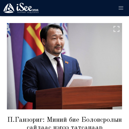
П.Ганзориг: Миний бие Боловсролын
сайдаас нэрээ татсанаар