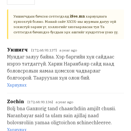
Уншигчдын бичсэн сэтгэгдэлд
iSee.mn
хариуцлага
хүлээхгүй болно. Манай сайт ХХЗХ-ны журмын дагуу зүй
зохисгүй зарим үг, хэллэгийг хязгаарласан тул Та
сэтгэгдэл бичихдээ бусдын эрх ашгийг хүндэтгэн үзнэ үү.
Уншигч
[172.68.93.137] a year ago
Мундаг залуу байна. Хэр баргийн хүн сайдаас
нэрээ татдаггүй. Харин Наранбаяр сайд наад
боловсролын яамаа цомсхон чадварлаг
болгоорой. Тааруухан хүн олон бий.
Хариулах
Zochin
[172.68.93.136] a year ago
Bolj bna Ganzorig tand chaaschdiin amjilt chusii.
Naranbayar said ta ulam sain ajillaj naad
bolovsroliin yamaa oligtoichon schinechleeree.
Хариулах