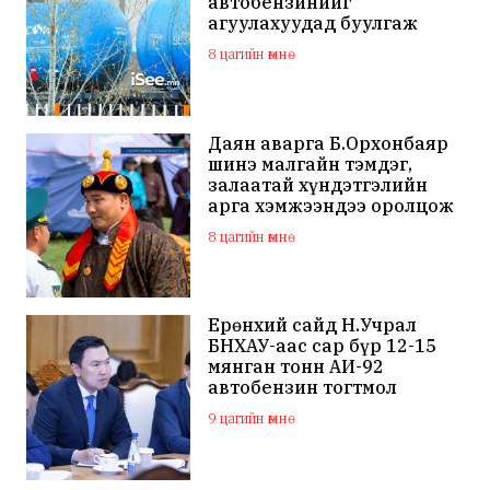
автобензинийг
агуулахуудад буулгаж
байна
8 цагийн өмнө
Даян аварга Б.Орхонбаяр
шинэ малгайн тэмдэг,
залаатай хүндэтгэлийн
арга хэмжээндээ оролцож
байна
8 цагийн өмнө
Ерөнхий сайд Н.Учрал
БНХАУ-аас сар бүр 12-15
мянган тонн АИ-92
автобензин тогтмол
нийлүүлэх хүсэлт тавилаа
9 цагийн өмнө