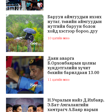
Баруун аймгуудын ихэнх
нутаг, төвийн аймгуудын
нутгийн баруун болон
хойд хэсгээр бороо, дуу
цахилгаантай аадар бороо
10 цагийн өмнө
Даян аварга
Б.Орхонбаярын цолны
хүндэтгэлийн хүчит
бөхийн барилдаан 13.00
цагаас эхэлнэ
11 цагийн өмнө
Н.Учралын найз Д.Ихбаяр,
Э.Бат-Амгалангийн
хамтрагч А.Баяр нарын