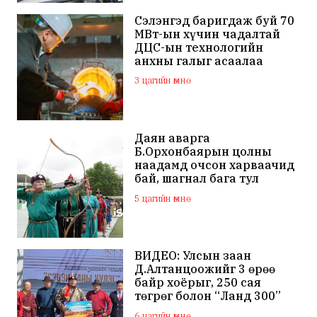
Сэлэнгэд баригдаж буй 70
МВт-ын хүчин чадалтай
ДЦС-ын технологийн
анхны галыг асаалаа
3 цагийн өмнө
Даян аварга
Б.Орхонбаярын цолны
наадамд очсон харваачид
бай, шагнал бага тул
наадамд оролцохгүй
5 цагийн өмнө
гэдгээ мэдэгдлээ
ВИДЕО: Улсын заан
Д.Алтанцоожийг 3 өрөө
байр хоёрыг, 250 сая
төгрөг болон “Ланд 300”
маркийн автомашинаар
6 цагийн өмнө