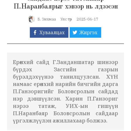
П.Наранбаярыг хэвээр нь үлдээсэн
Б. Энхмаа
Улс төр
2025-06-17
Хуваалцах
Жиргэх
Ерөнхий сайд Г.Занданшатар шинээр
бүрдэх Засгийн газрын
бүрэлдэхүүнээ танилцуулсан. ХҮН
намаас ерөнхий нарийн бичгийн дарга
П.Ганзоригийг Боловсролын сайдад
нэр дэвшүүлсэн. Харин П.Ганзориг
нэрээ татаж, УИХ-ын гишүүн
П.Наранбаяр Боловсролын сайдаар
үргэлжлүүлэн ажиллахаар болжээ.