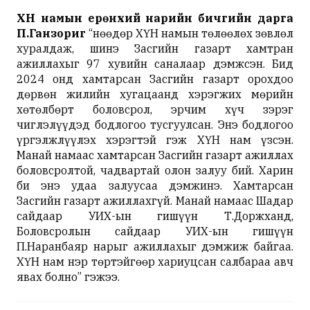
ХҮН намын ерөнхий нарийн бичгийн дарга
П.Ганзориг
“Өнөөдөр ХҮН намын төлөөлөх зөвлөл
хуралдаж, шинэ Засгийн газарт хамтран
ажиллахыг 97 хувийн саналаар дэмжсэн. Бид
2024 онд хамтарсан Засгийн газарт орохдоо
дөрвөн жилийн хугацаанд хэрэгжих мөрийн
хөтөлбөрт боловсрол, эрчим хүч зэрэг
чиглэлүүдэд бодлогоо тусгуулсан. Энэ бодлогоо
үргэлжлүүлэх хэрэгтэй гэж ХҮН нам үзсэн.
Манай намаас хамтарсан Засгийн газарт ажиллах
боловсролтой, чадвартай олон залуу бий. Харин
би энэ удаа залуусаа дэмжинэ. Хамтарсан
Засгийн газарт ажиллахгүй. Манай намаас Шадар
сайдаар УИХ-ын гишүүн Т.Доржханд,
Боловсролын сайдаар УИХ-ын гишүүн
П.Наранбаяр нарыг ажиллахыг дэмжиж байгаа.
ХҮН нам нэр төртэйгөөр хариуцсан салбараа авч
явах болно” гэжээ.