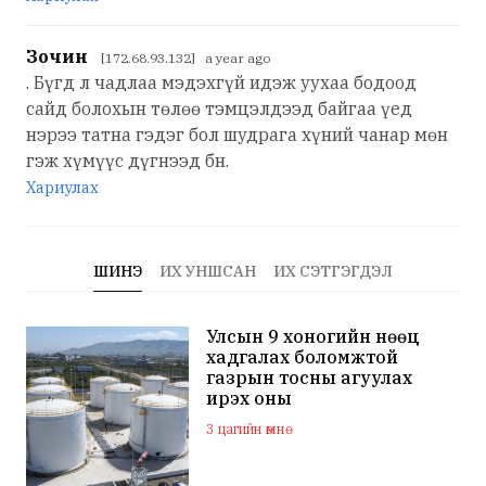
Зочин
[172.68.93.132] a year ago
. Бүгд л чадлаа мэдэхгүй идэж уухаа бодоод
сайд болохын төлөө тэмцэлдээд байгаа үед
нэрээ татна гэдэг бол шудрага хүний чанар мөн
гэж хүмүүс дүгнээд бн.
Хариулах
ШИНЭ
ИХ УНШСАН
ИХ СЭТГЭГДЭЛ
Улсын 9 хоногийн нөөц
хадгалах боломжтой
газрын тосны агуулах
ирэх оны
арванхоёрдугаар сар
3 цагийн өмнө
ашиглалтад орно