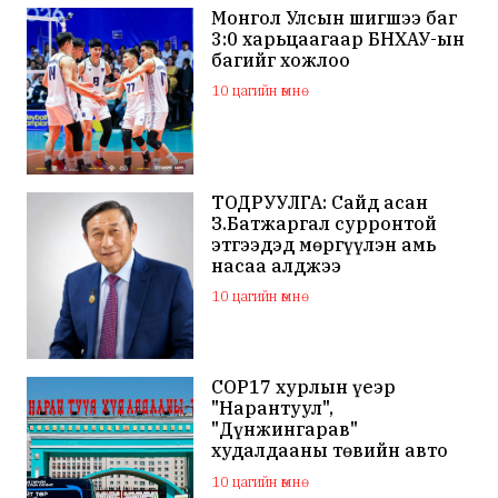
Монгол Улсын шигшээ баг
3:0 харьцаагаар БНХАУ-ын
багийг хожлоо
10 цагийн өмнө
ТОДРУУЛГА: Сайд асан
З.Батжаргал сурронтой
этгээдэд мөргүүлэн амь
насаа алджээ
10 цагийн өмнө
COP17 хурлын үеэр
"Нарантуул",
"Дүнжингарав"
худалдааны төвийн авто
зогсоолыг хаана
10 цагийн өмнө