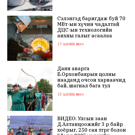
Сэлэнгэд баригдаж буй 70
МВт-ын хүчин чадалтай
ДЦС-ын технологийн
анхны галыг асаалаа
13 цагийн өмнө
Даян аварга
Б.Орхонбаярын цолны
наадамд очсон харваачид
бай, шагнал бага тул
наадамд оролцохгүй
15 цагийн өмнө
гэдгээ мэдэгдлээ
ВИДЕО: Улсын заан
Д.Алтанцоожийг 3 өрөө байр
хоёрыг, 250 сая төгрөг болон