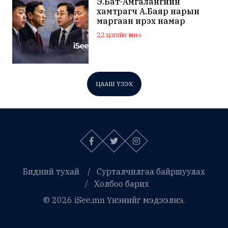
Э.Бат-Амгалангийн
хамтрагч А.Баяр нарын
маргаан ирэх намар
нийслэлийн МАН дахин
22 цагийн өмнө
хагарахыг харуулж байна
ЦААШ ҮЗЭХ
Бидний тухай
Сурталчилгаа байршуулах
Холбоо барих
© 2026 iSee.mn Үнэнийг мэдээлнэ.