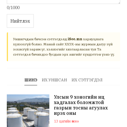
0/1000
Нийтлэх
Уншигчдын бичсэн сэтгэгдэлд
iSee.mn
хариуцлага
хүлээхгүй болно. Манай сайт ХХЗХ-ны журмын дагуу зүй
зохисгүй зарим үг, хэллэгийг хязгаарласан тул Та
сэтгэгдэл бичихдээ бусдын эрх ашгийг хүндэтгэн үзнэ үү.
ШИНЭ
ИХ УНШСАН
ИХ СЭТГЭГДЭЛ
Улсын 9 хоногийн нөөц
хадгалах боломжтой
газрын тосны агуулах
ирэх оны
арванхоёрдугаар сар
13 цагийн өмнө
ашиглалтад орно