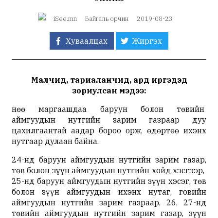
iSee.mn
Байгаль орчин
2019-08-23
Хуваалцах
Жиргэх
Малчид, тариаланчид, ард иргэдэд
зориулсан мэдээ:
Өнөө маргаашдаа баруун болон төвийн
аймгуудын нутгийн зарим газраар дуу
цахилгаантай аадар бороо орж, өдөртөө ихэнх
нутгаар дулаан байна.
24-нд баруун аймгуудын нутгийн зарим газар,
төв болон зүүн аймгуудын нутгийн хойд хэсгээр,
25-нд баруун аймгуудын нутгийн зүүн хэсэг, төв
болон зүүн аймгуудын ихэнх нутаг, говийн
аймгуудын нутгийн зарим газраар, 26, 27-нд
төвийн аймгуудын нутгийн зарим газар, зүүн