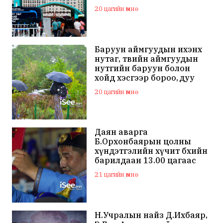
зогсоолыг хаана
20 цагийн өмнө
Баруун аймгуудын ихэнх
нутаг, төвийн аймгуудын
нутгийн баруун болон
хойд хэсгээр бороо, дуу
цахилгаантай аадар бороо
20 цагийн өмнө
Даян аварга
Б.Орхонбаярын цолны
хүндэтгэлийн хүчит бөхийн
барилдаан 13.00 цагаас
эхэлнэ
21 цагийн өмнө
Н.Учралын найз Д.Ихбаяр,