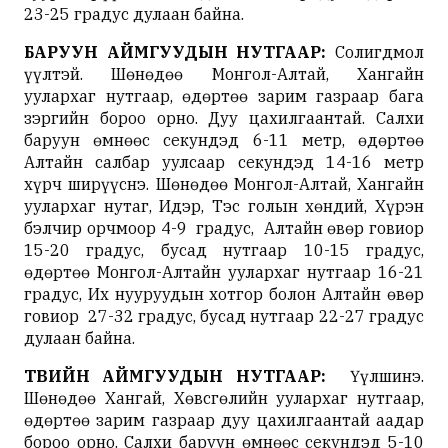
23-25 градус дулаан байна.
БАРУУН АЙМГУУДЫН НУТГААР:
Солигдмол
үүлтэй. Шөнөдөө Монгол-Алтай, Хангайн
уулархаг нутгаар, өдөртөө зарим газраар бага
зэргийн бороо орно. Дуу цахилгаантай. Салхи
баруун өмнөөс секундэд 6-11 метр, өдөртөө
Алтайн салбар уулсаар секундэд 14-16 метр
хүрч ширүүснэ. Шөнөдөө Монгол-Алтай, Хангайн
уулархаг нутаг, Идэр, Тэс голын хөндий, Хүрэн
бэлчир орчмоор 4-9 градус, Алтайн өвөр говиор
15-20 градус, бусад нутгаар 10-15 градус,
өдөртөө Монгол-Алтайн уулархаг нутгаар 16-21
градус, Их нууруудын хотгор болон Алтайн өвөр
говиор 27-32 градус, бусад нутгаар 22-27 градус
дулаан байна.
ТӨВИЙН АЙМГУУДЫН НУТГААР:
Үүлшинэ.
Шөнөдөө Хангай, Хөвсгөлийн уулархаг нутгаар,
өдөртөө зарим газраар дуу цахилгаантай аадар
бороо орно. Салхи баруун өмнөөс секундэд 5-10