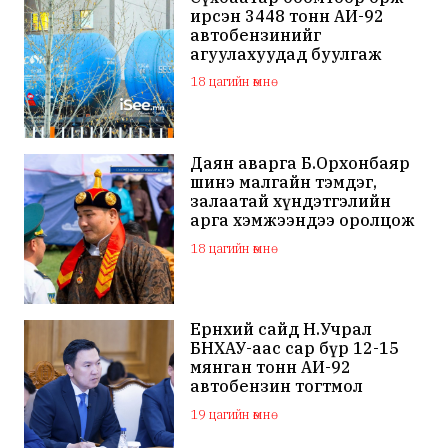
ирсэн 3448 тонн АИ-92
автобензинийг
агуулахуудад буулгаж
байна
18 цагийн өмнө
Даян аварга Б.Орхонбаяр
шинэ малгайн тэмдэг,
залаатай хүндэтгэлийн
арга хэмжээндээ оролцож
байна
18 цагийн өмнө
Ерөнхий сайд Н.Учрал
БНХАУ-аас сар бүр 12-15
мянган тонн АИ-92
автобензин тогтмол
нийлүүлэх хүсэлт тавилаа
19 цагийн өмнө