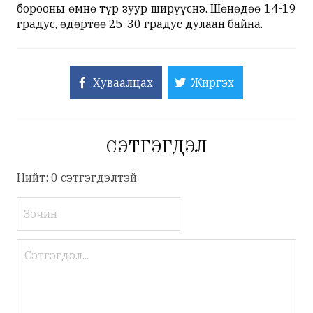
борооны өмнө түр зуур ширүүснэ. Шөнөдөө 14-19
градус, өдөртөө 25-30 градус дулаан байна.
Хуваалцах
Жиргэх
СЭТГЭГДЭЛ
Нийт: 0 сэтгэгдэлтэй