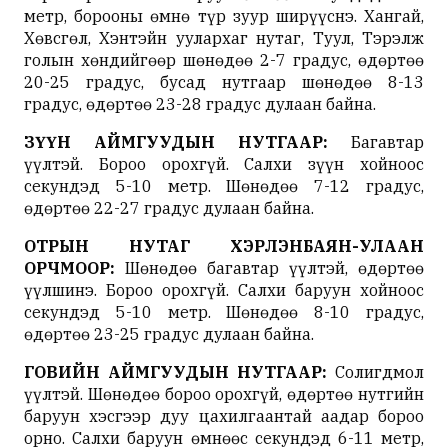
метр, борооны өмнө түр зуур ширүүснэ. Хангай,
Хөвсгөл, Хэнтэйн уулархаг нутаг, Туул, Тэрэлж
голын хөндийгөөр шөнөдөө 2-7 градус, өдөртөө
20-25 градус, бусад нутгаар шөнөдөө 8-13
градус, өдөртөө 23-28 градус дулаан байна.
ЗҮҮН АЙМГУУДЫН НУТГААР:
Багавтар
үүлтэй. Бороо орохгүй. Салхи зүүн хойноос
секундэд 5-10 метр. Шөнөдөө 7-12 градус,
өдөртөө 22-27 градус дулаан байна.
ОТРЫН НУТАГ ХЭРЛЭНБАЯН-УЛААН
ОРЧМООР:
Шөнөдөө багавтар үүлтэй, өдөртөө
үүлшинэ. Бороо орохгүй. Салхи баруун хойноос
секундэд 5-10 метр. Шөнөдөө 8-10 градус,
өдөртөө 23-25 градус дулаан байна.
ГОВИЙН АЙМГУУДЫН НУТГААР:
Солигдмол
үүлтэй. Шөнөдөө бороо орохгүй, өдөртөө нутгийн
баруун хэсгээр дуу цахилгаантай аадар бороо
орно. Салхи баруун өмнөөс секундэд 6-11 метр,