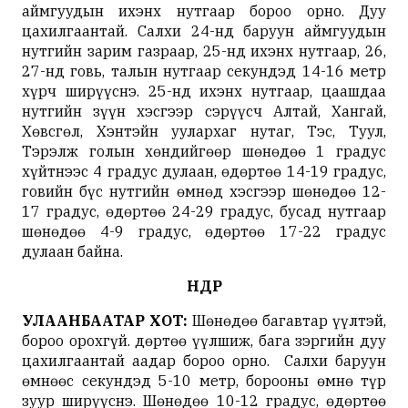
аймгуудын ихэнх нутгаар бороо орно. Дуу
цахилгаантай. Салхи 24-нд баруун аймгуудын
нутгийн зарим газраар, 25-нд ихэнх нутгаар, 26,
27-нд говь, талын нутгаар секундэд 14-16 метр
хүрч ширүүснэ. 25-нд ихэнх нутгаар, цаашдаа
нутгийн зүүн хэсгээр сэрүүсч Алтай, Хангай,
Хөвсгөл, Хэнтэйн уулархаг нутаг, Тэс, Туул,
Тэрэлж голын хөндийгөөр шөнөдөө 1 градус
хүйтнээс 4 градус дулаан, өдөртөө 14-19 градус,
говийн бүс нутгийн өмнөд хэсгээр шөнөдөө 12-
17 градус, өдөртөө 24-29 градус, бусад нутгаар
шөнөдөө 4-9 градус, өдөртөө 17-22 градус
дулаан байна.
ӨНӨӨДӨР
УЛААНБААТАР ХОТ:
Шөнөдөө багавтар үүлтэй,
бороо орохгүй. Өдөртөө үүлшиж, бага зэргийн дуу
цахилгаантай аадар бороо орно. Салхи баруун
өмнөөс секундэд 5-10 метр, борооны өмнө түр
зуур ширүүснэ. Шөнөдөө 10-12 градус, өдөртөө