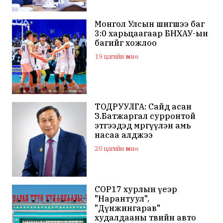
Монгол Улсын шигшээ баг
3:0 харьцаагаар БНХАУ-ын
багийг хожлоо
19 цагийн өмнө
ТОДРУУЛГА: Сайд асан
З.Батжаргал сурронтой
этгээдэд мөргүүлэн амь
насаа алджээ
20 цагийн өмнө
COP17 хурлын үеэр
"Нарантуул",
"Дүнжингарав"
худалдааны төвийн авто