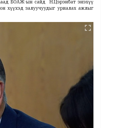
лцаад БОАЖ-ын сайд Н.Цэрэнбат энэхүү
сон хүүхэд залуучуудыг уриалах ажлыг