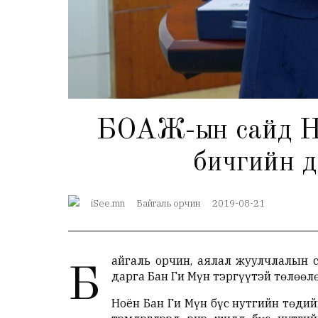
БОАЖ-ын сайд Н.
бичгийн д
iSee.mn
Байгаль орчин
2019-08-21
айгаль орчин, аялал жуулчлалын 
Б
дарга Бан Ги Мүн тэргүүтэй төлөөлө
Ноён Бан Ги Мүн бүс нутгийн төди