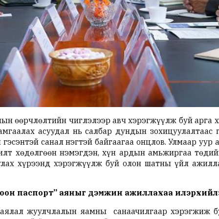
лын өөрчлөлтийн чиглэлээр авч хэрэгжүүлж буй арга 
амгаалах асуудал нь салбар дундын зохицуулалтаас
гэсэнтэй санал нэгтэй байгаагаа онцлов. Улмаар уур 
лт хөдөлгөөн нэмэгдэн, хүн ардын амьжиргаа төдий
улах хүрээнд хэрэгжүүлж буй олон шатны үйл ажилл
оон паспорт” аяныг дэмжин ажиллахаа илэрхийл
, аялал жуулчлалын яамны санаачилгаар хэрэгжиж б