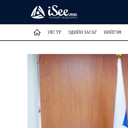
УЛС ТӨР
ЭДИЙН ЗАСАГ
НИЙГЭМ