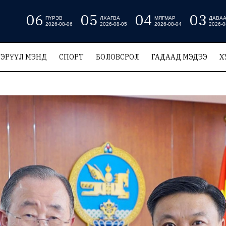
06
05
04
03
ПҮРЭВ
ЛХАГВА
МЯГМАР
ДАВА
2026-08-06
2026-08-05
2026-08-04
2026-0
ЭРҮҮЛ МЭНД
СПОРТ
БОЛОВСРОЛ
ГАДААД МЭДЭЭ
Х