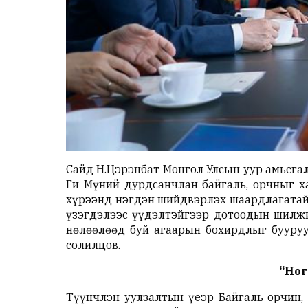
Сайд Н.Цэрэнбат Монгол Улсын уур амьсга
Ги Мүний дурдсанчлан байгаль, орчныг х
хүрээнд нэгдэн шийдвэрлэх шаардлагатай 
үзэгдэлээс үүдэлтэйгээр дотоодын шилжи
нөлөөлөөд буй агаарын бохирдлыг бууру
солилцов.
“Ног
Түүнчлэн уулзалтын үеэр Байгаль орчин