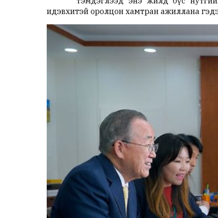
тэмдэглээд энэ жилд бүс нутгий
идэвхитэй оролцон хамтран ажиллана гэдэ