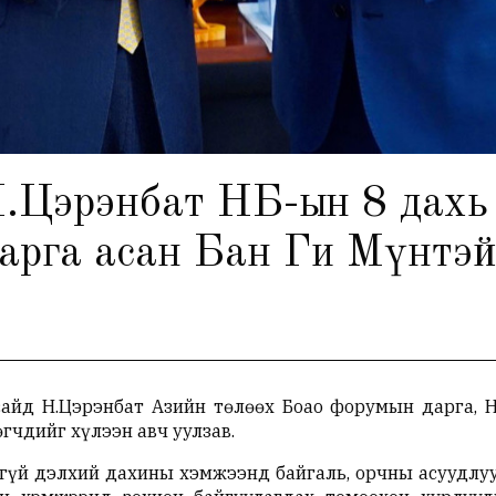
Цэрэнбат НҮБ-ын 8 дахь
арга асан Бан Ги Мүнтэй
сайд Н.Цэрэнбат Азийн төлөөх Боао форумын дарга, 
гчдийг хүлээн авч уулзав.
йгүй дэлхий дахины хэмжээнд байгаль, орчны асуудлу