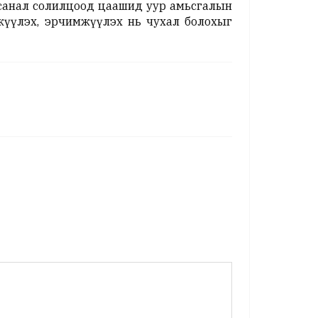
 санал солилцоод цаашид уур амьсгалын
жүүлэх, эрчимжүүлэх нь чухал болохыг