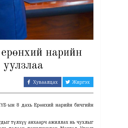
 ерөнхий нарийн
 уулзлаа
Хуваалцах
Жиргэх
НҮБ-ын 8 дахь Ерөнхий нарийн бичгийн
удыг түлхүү анхаарч ажиллах нь чухлыг