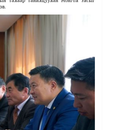
дын талаар танилцуулан Монгол Улсыг
эв.