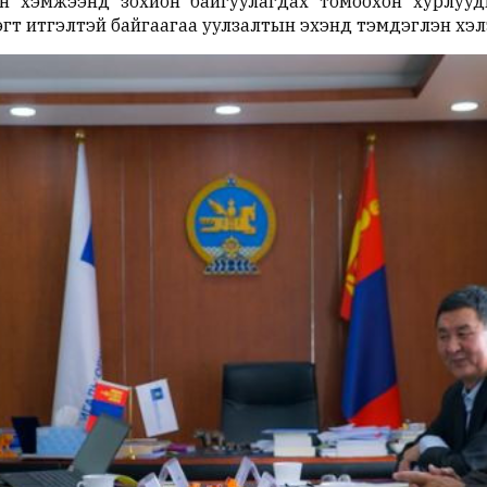
н хэмжээнд зохион байгуулагдах томоохон хурлуу
гт итгэлтэй байгаагаа уулзалтын эхэнд тэмдэглэн хэл