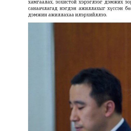
хамгаалах, зохистой хэрэглээг дэмжих з
санаачлагад нэгдэн ажиллахыг хүссэн бө
дэмжин ажиллахаа илэрхийллээ.