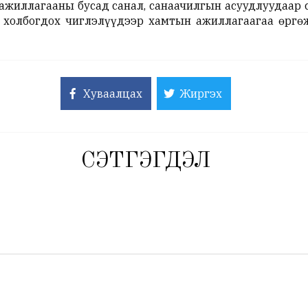
 ажиллагааны бусад санал, санаачилгын асуудлуудаар
 холбогдох чиглэлүүдээр хамтын ажиллагаагаа өргө
Хуваалцах
Жиргэх
СЭТГЭГДЭЛ