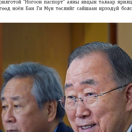
орилготой “Ногоон паспорт” аяны явцын талаар яри
гөөд ноён Бан Ги Мүн төслийг сайшаан ирээдүй бол