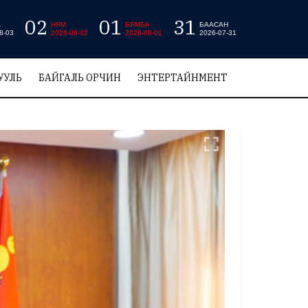
02
01
31
А
НЯМ
БЯМБА
БААСАН
8-03
2026-08-02
2026-08-01
2026-07-31
УУЛЬ
БАЙГАЛЬ ОРЧИН
ЭНТЕРТАЙНМЕНТ