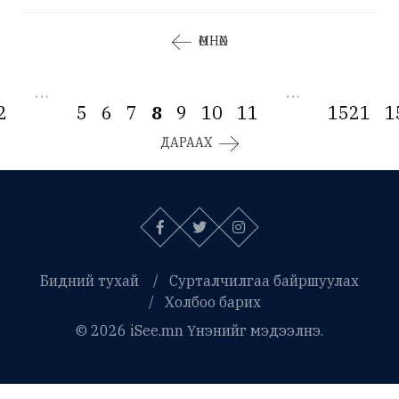
ӨМНӨХ
…
…
2
5
6
7
8
9
10
11
1521
1
ДАРААХ
Бидний тухай
Сурталчилгаа байршуулах
Холбоо барих
© 2026 iSee.mn Үнэнийг мэдээлнэ.