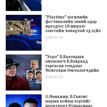
"Playtime" хөгжмийн
фестивалийн эхний өдөр
иргэдээс 18 ширхэг
зэвсгийн чанартай эд зүйл
хураан авчээ
2026-07-03
"Херо" Б.Баатарын
өмгөөлөгч Б.Баяраад
гаргасан гомдлыг
Монголын Өмгөөлөгчдийн
Холбооны Мэргэжлийн
2026-07-03
хариуцлагын хороо
өнөөдөр хэлэлцэхээр
болжээ
О.Мөнхжин, Б.Гантиг
нарын койны хэргийг
прокурорт буцааснаас