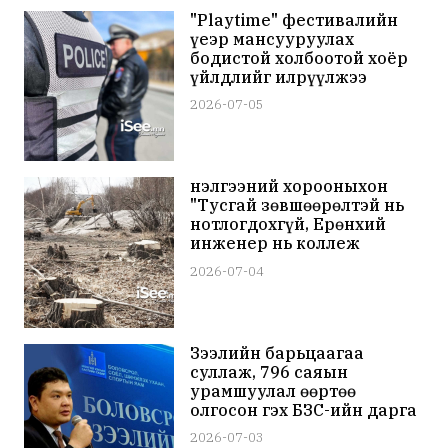
"Playtime" фестивалийн
үеэр мансууруулах
бодистой холбоотой хоёр
үйлдлийг илрүүлжээ
2026-07-05
Үнэлгээний хорооныхон
"Тусгай зөвшөөрөлтэй нь
нотлогдохгүй, Ерөнхий
инженер нь коллеж
эчнээгээр төгссөн"
2026-07-04
Хятадын компанийг
"Туулын хурдны зам"-ын
тендерт шалгаруулсан
байжээ
Зээлийн барьцаагаа
суллаж, 796 саяын
урамшуулал өөртөө
олгосон гэх БЗС-ийн дарга
асан Д.Гардид 15 саяар
2026-07-03
торгох ял оноолоо