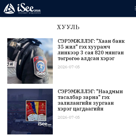
ХУУЛЬ
СЭРЭМЖЛҮҮЛЭГ: "Хаан банк
35 жил" гэх хуурамч
линкээр 3 сая 820 мянган
төгрөгөө алдсан хэрэг
бүртгэгджээ
2026-07-05
СЭРЭМЖЛҮҮЛЭГ: "Наадмын
тасалбар зарна" гэх
залилангийн зургаан
хэрэг цагдаагийн
байгууллагад бүртгэгджээ
2026-07-05