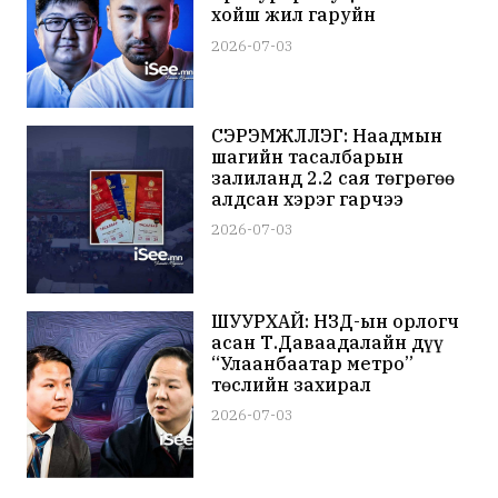
хойш жил гаруйн
хугацаанд мөрдөн шалгах
2026-07-03
ажиллагаа үргэлжилж
байна
СЭРЭМЖЛҮҮЛЭГ: Наадмын
шагийн тасалбарын
залиланд 2.2 сая төгрөгөө
алдсан хэрэг гарчээ
2026-07-03
ШУУРХАЙ: НЗД-ын орлогч
асан Т.Даваадалайн дүү
“Улаанбаатар метро”
төслийн захирал
Т.Мөнхдалайг суллаж,
2026-07-03
хилийн хориг тавьжээ