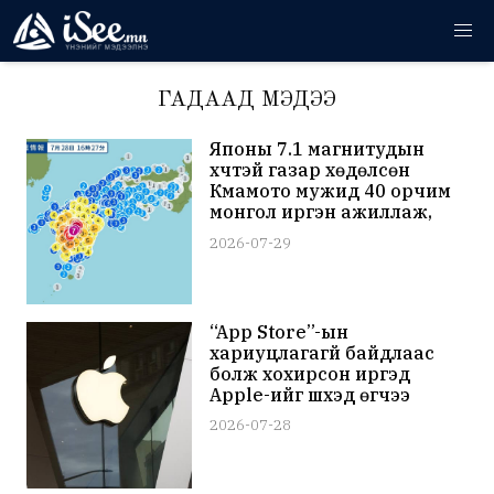
ГАДААД МЭДЭЭ
Японы 7.1 магнитудын
хүчтэй газар хөдөлсөн
Күмамото мужид 40 орчим
монгол иргэн ажиллаж,
амьдарч байна
2026-07-29
“App Store”-ын
хариуцлагагүй байдлаас
болж хохирсон иргэд
Apple-ийг шүүхэд өгчээ
2026-07-28