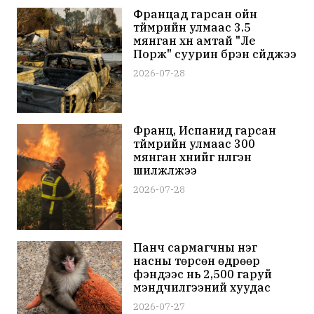
Францад гарсан ойн
түймрийн улмаас 3.5
мянган хүн амтай "Ле
Порж" суурин бүрэн сүйджээ
2026-07-28
Франц, Испанид гарсан
түймрийн улмаас 300
мянган хүнийг нүүлгэн
шилжүүлжээ
2026-07-28
Панч сармагчны нэг
насны төрсөн өдрөөр
фэнүүдээс нь 2,500 гаруй
мэндчилгээний хуудас
иржээ
2026-07-27