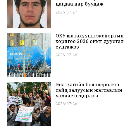
цагдаа нар буудаж
хөнөөжээ
2026-07-27
ОХУ шатахууны экспортын
хоригоо 2026 оныг дуустал
сунгажээ
2026-07-26
Энэтхэгийн боловсролын
сайд залуусын жагсаалын
улмаас огцоржээ
2026-07-26