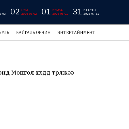
02
01
31
А
НЯМ
БЯМБА
БААСАН
8-03
2026-08-02
2026-08-01
2026-07-31
УУЛЬ
БАЙГАЛЬ ОРЧИН
ЭНТЕРТАЙНМЕНТ
Монгол хүүхдүүд түрүүлжээ