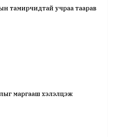
У-ын тамирчидтай учраа таарав
удлыг маргааш хэлэлцэж