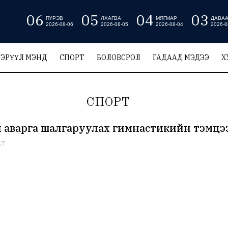
06
05
04
03
ПҮРЭВ
ЛХАГВА
МЯГМАР
ДАВА
2026-08-06
2026-08-05
2026-08-04
2026-0
ЭРҮҮЛ МЭНД
СПОРТ
БОЛОВСРОЛ
ГАДААД МЭДЭЭ
Х
СПОРТ
аварга шалгаруулах гимнастикийн тэмцээнд 
27