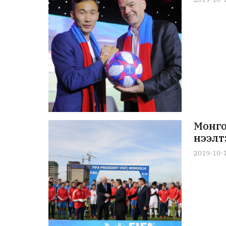
Монго
нээлт
2019-10-