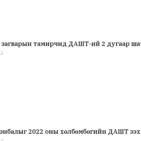
 загварын тамирчид ДАШТ-ий 2 дугаар ша
22
энбалыг 2022 оны хөлбөмбөгийн ДАШТ үзэх
17