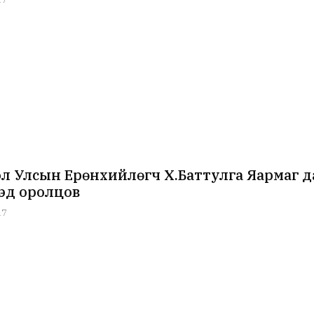
л Улсын Ерөнхийлөгч Х.Баттулга Яармаг д
эд оролцов
17