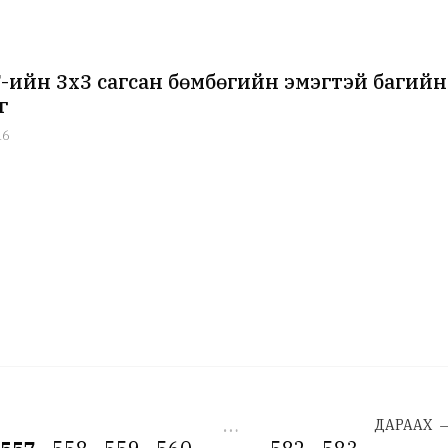
ийн 3х3 сагсан бөмбөгийн эмэгтэй багийн
г
16
…
ДАРААХ