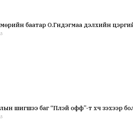
мөрийн баатар О.Гүндэгмаа дэлхийн цэргий
25
лын шигшээ баг “Плэй офф”-т хүч үзэхээр бо
25