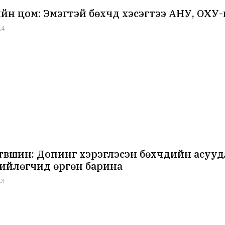
йн цом: Эмэгтэй бөхчүүд хэсэгтээ АНУ, ОХ
24
түвшин: Допинг хэрэглэсэн бөхчүүдийн асу
ийлөгчид өргөн барина
23