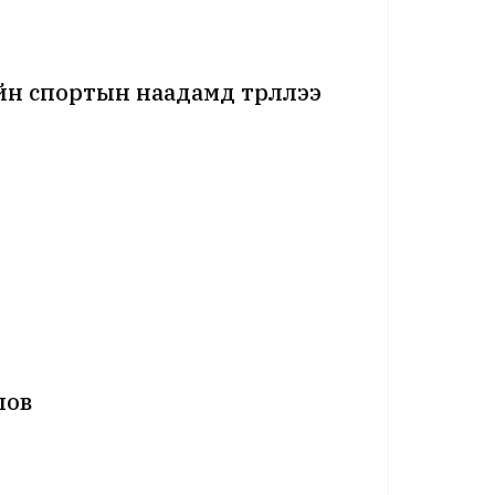
н спортын наадамд түрүүллээ
лов