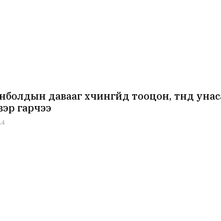
болдын давааг хүчингүйд тооцон, түүнд унас
эр гарчээ
24