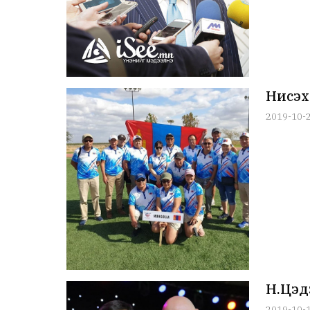
Нисэх
2019-10-
Н.Цэд
2019-10-