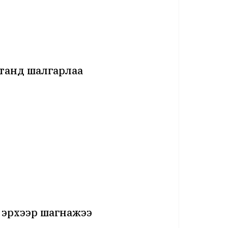
танд шалгарлаа
 эрхээр шагнажээ