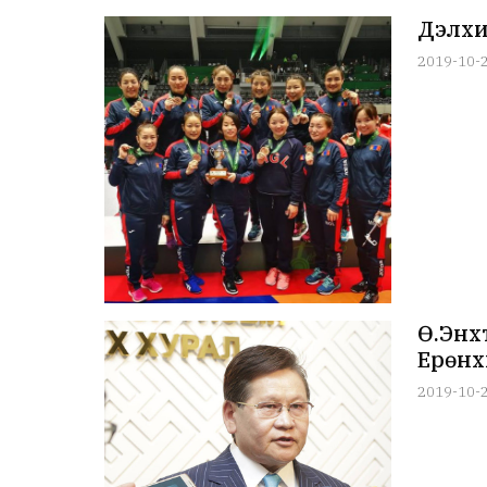
Дэлхи
2019-10-
Ө.Энх
Ерөнх
2019-10-