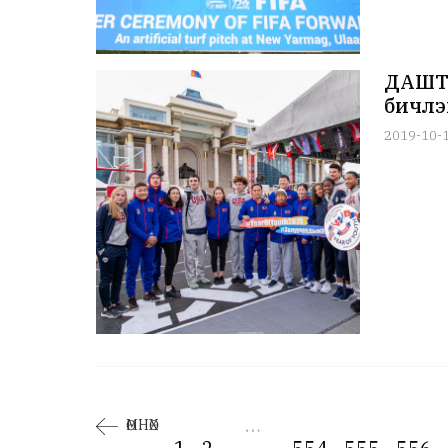
ДАШТ-
бичлэ
2019-10-
…
ӨМНӨХ