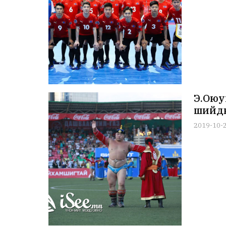
Э.Оюун
шийдв
2019-10-