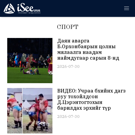
СПОРТ
Даян аварга
Б.Орхонбаярын цолны
мялаалга наадам
наймдугаар сарын 8-нд
болно
2026-07-30
ВИДЕО: Учраа бөхийнхөө дагз
руу тохойлдсон
Д.Цэрэнтогтохын
барилдах эрхийг түр
түдгэлзүүлжээ
2026-07-30