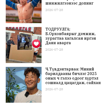
шинжилгээнээс допинг
илэрчээ
2026-07-28
ТОДРУУЛГА:
Б.Орхонбаярыг дэмжиж,
зурагтаа хагалсан иргэн
Даян аварга
Б.Орхонбаяртай айл,
2026-07-28
саахалтын хүмүүс байжээ
Ч.Түвдэнтарваа: Миний
барилдааны бичлэг 2025
оных ч гэлээ одоог хүртэл
сошиалд цацагдаж, сайхан
сэтгэгдлүүд ирж байгаад
2026-07-28
баяртай байдаг