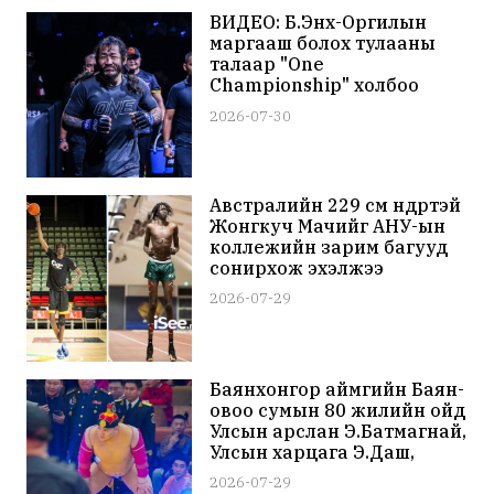
ВИДЕО: Б.Энх-Оргилын
маргааш болох тулааны
талаар "One
Championship" холбоо
мэдээлэл нийтэлжээ
2026-07-30
Австралийн 229 см өндөртэй
Жонгкуч Мачийг АНУ-ын
коллежийн зарим багууд
сонирхож эхэлжээ
2026-07-29
Баянхонгор аймгийн Баян-
овоо сумын 80 жилийн ойд
Улсын арслан Э.Батмагнай,
Улсын харцага Э.Даш,
Н.Золбоо тэргүүтэй бөхчүүд
2026-07-29
барилдаж байна