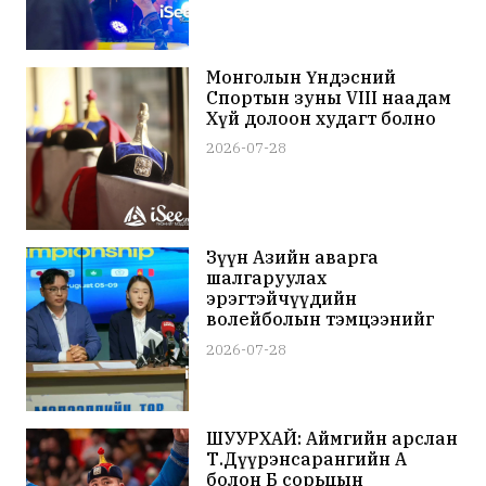
Монголын Үндэсний
Спортын зуны VIII наадам
Хүй долоон худагт болно
2026-07-28
Зүүн Азийн аварга
шалгаруулах
эрэгтэйчүүдийн
волейболын тэмцээнийг
ирэх сарын 5-9-ний
2026-07-28
өдрүүдэд Улаанбаатар
хотод зохион байгуулна
ШУУРХАЙ: Аймгийн арслан
Т.Дүүрэнсарангийн А
болон Б сорьцын