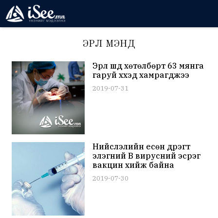
ЭРҮҮЛ МЭНД
Эрүүл шүд хөтөлбөрт 63 мянга
гаруй хүүхэд хамрагджээ
2019-07-31
Нийслэлийн есөн дүүрэгт
элэгний В вирусний эсрэг
вакцин хийж байна
2019-07-30