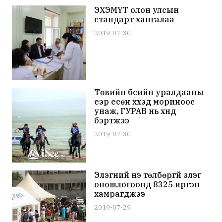
ЭХЭМҮТ олон улсын
стандарт хангалаа
2019-07-30
Төвийн бүсийн уралдааны
үеэр есөн хүүхэд мориноос
унаж, ГУРАВ нь хүнд
бэртжээ
2019-07-30
Элэгний үнэ төлбөргүй үзлэг
оношлогоонд 8325 иргэн
хамрагджээ
2019-07-29