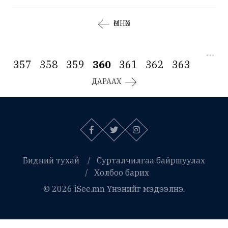
ӨМНӨХ
…
357
358
359
360
361
362
363
ДАРААХ
Бидний тухай
Сурталчилгаа байршуулах
Холбоо барих
© 2026 iSee.mn Үнэнийг мэдээлнэ.