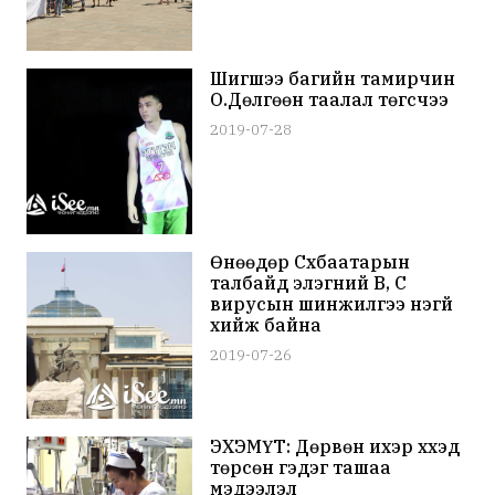
Шигшээ багийн тамирчин
О.Дөлгөөн таалал төгсчээ
2019-07-28
Өнөөдөр Сүхбаатарын
талбайд элэгний В, С
вирусын шинжилгээ үнэгүй
хийж байна
2019-07-26
ЭХЭМҮТ: Дөрвөн ихэр хүүхэд
төрсөн гэдэг ташаа
мэдээлэл