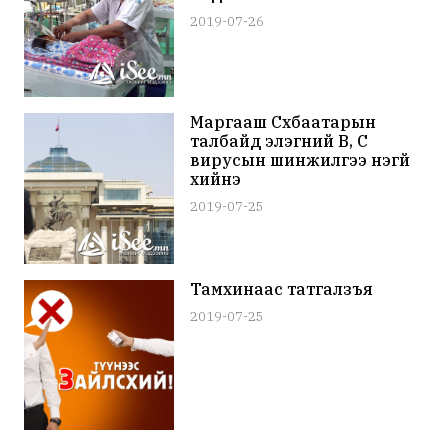
2019-07-26
Маргааш Сүхбаатарын
талбайд элэгний В, С
вирусын шинжилгээ үнэгүй
хийнэ
2019-07-25
Тамхинаас татгалзъя
2019-07-25