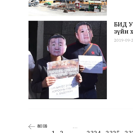
БИД У
зүйн 
2019-09-
…
ӨМНӨХ