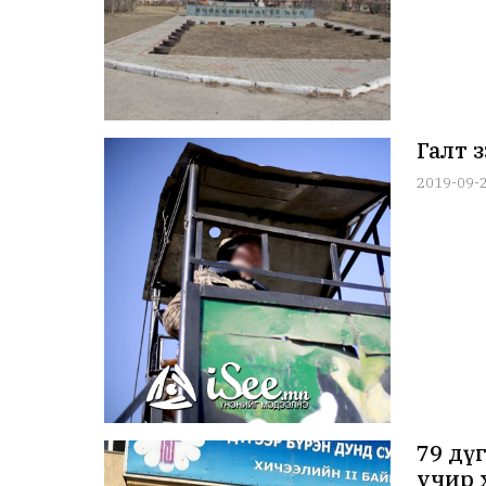
Галт 
2019-09-
79 дү
учир 