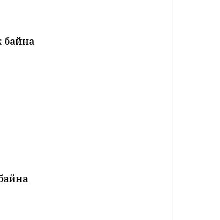
 байна
байна