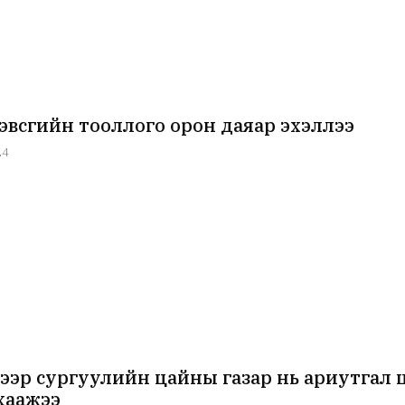
зэвсгийн тооллого орон даяар эхэллээ
24
гээр сургуулийн цайны газар нь ариутгал 
хаажээ