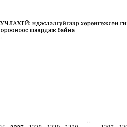
УЧЛАХГҮЙ: Үндэслэлгүйгээр хөрөнгөжсөн г
хорооноос шаардаж байна
24
…