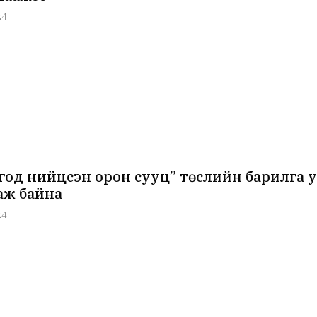
24
год нийцсэн орон сууц” төслийн барилга 
аж байна
24