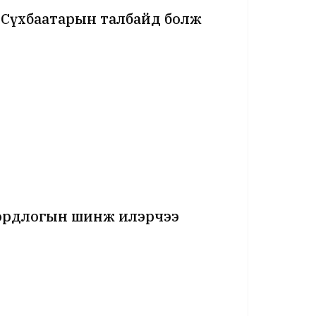
 Сүхбаатарын талбайд болж
хордлогын шинж илэрчээ