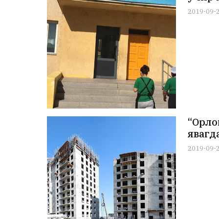
2019-09-
“Орло
явагд
2019-09-