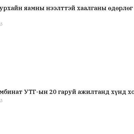
уурхайн яамны нээлттэй хаалганы өдөрлөг
25
мбинат УТҮГ-ын 20 гаруй ажилтанд хүнд 
25