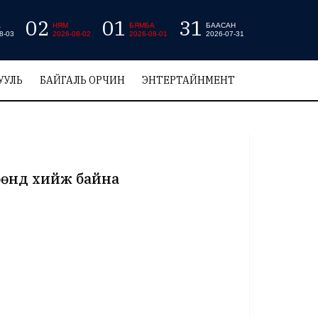
02
01
31
А
НЯМ
БЯМБА
БААСАН
8-03
2026-08-02
2026-08-01
2026-07-31
УУЛЬ
БАЙГАЛЬ ОРЧИН
ЭНТЕРТАЙНМЕНТ
өөнд хийж байна