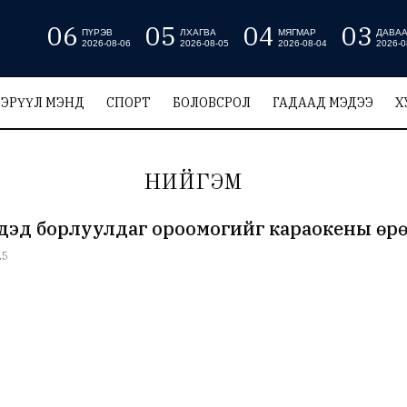
06
05
04
03
ПҮРЭВ
ЛХАГВА
МЯГМАР
ДАВА
2026-08-06
2026-08-05
2026-08-04
2026-0
ЭРҮҮЛ МЭНД
СПОРТ
БОЛОВСРОЛ
ГАДААД МЭДЭЭ
Х
НИЙГЭМ
үдэд борлуулдаг ороомогийг караокены өр
25