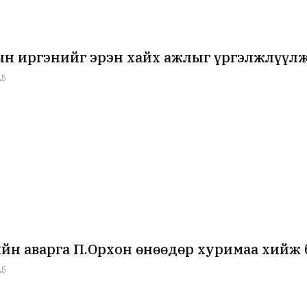
н иргэнийг эрэн хайх ажлыг үргэлжлүүлж
25
йн аварга П.Орхон өнөөдөр хуримаа хийж 
25