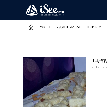
УЛС ТӨР
ЭДИЙН ЗАСАГ
НИЙГЭМ
ТҮЦ-ү
2019-09-