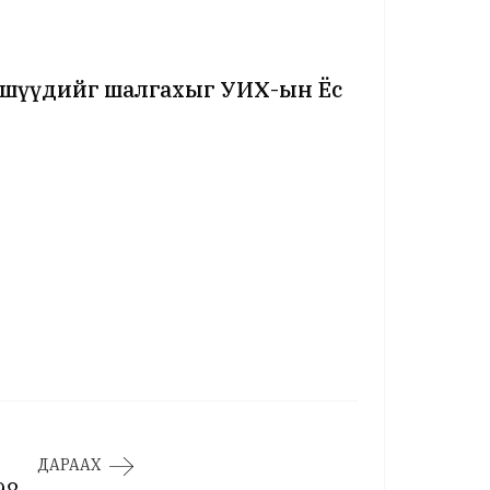
ишүүдийг шалгахыг УИХ-ын Ёс
ДАРААХ