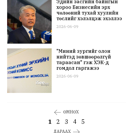
Эдийн засгийн байнгын
хороо Бизнесийн эрх
чөлөөний тухай хуулийн
төслийг хэлэлцэж эхэллээ
2026-06-09
"Миний зургийг олон
нийтэд зөвшөөрөлгүй
тараасан" гэж ХЭҮК-д
гомдол гаргажээ
2026-06-09
ӨМНӨХ
1
2
3
4
5
ДАРААХ