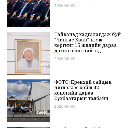
2026-06-09
Тайваньд хадгалагдаж буй
"Чингис Хаан"-ы эш
хөргийг 15 жилийн дараа
дахин олон нийтэд
дэлгэнэ
2026-06-09
ФОТО: Ерөнхий сайдын
чиглэлээс хойш 42
хоногийн дараа
Сүхбаатарын талбайн
асрыг буулгаж эхэллээ
2026-06-09