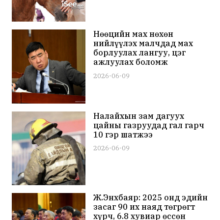
Нөөцийн мах нөхөн
нийлүүлэх малчдад мах
борлуулах лангуу, цэг
ажлуулах боломж
бүрдүүлнэ
2026-06-09
Налайхын зам дагуух
цайны газруудад гал гарч
10 гэр шатжээ
2026-06-09
Ж.Энхбаяр: 2025 онд эдийн
засаг 90 их наяд төгрөгт
хүрч, 6.8 хувиар өссөн