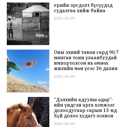
Үерийн эрсдэлт бүсүүдэд
судалгаа хийж байна
2026-06-09
Оны эхний таван сард 90.7
мянган тонн улаанбуудай
импортолсон нь өмнөх
жилийн мөн үеэс 36 дахин
өссөн дүн болов
2026-06-09
“Дэлхийн адууны өдөр”-
ийн үндсэн арга хэмжээг
долоодугаар сарын 13-нд
Хүй долоо худагт зохион
байгуулна
2026-06-09