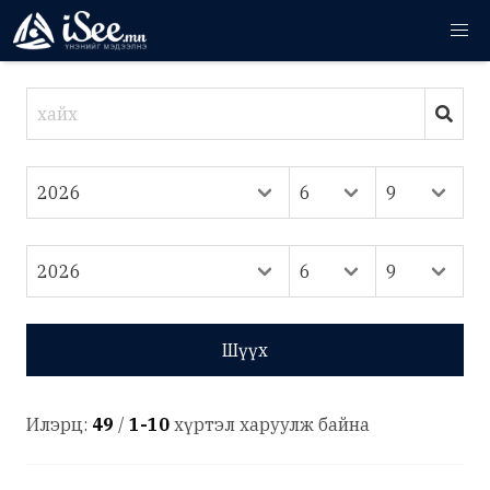
Шүүх
Илэрц:
49
/
1-10
хүртэл харуулж байна