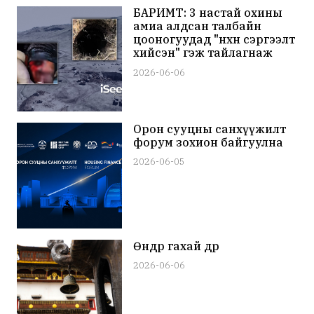
БАРИМТ: 3 настай охины
амиа алдсан талбайн
цооногуудад "нөхөн сэргээлт
хийсэн" гэж тайлагнаж
байсан бол, ах
2026-06-06
Д.Отгонлхагвагийн
талбайд бусдыг буудсан
хэрэг гарч байжээ
Орон сууцны санхүүжилт
форум зохион байгуулна
2026-06-05
Өнөөдөр гахай өдөр
2026-06-06