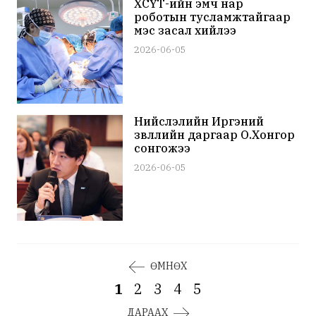
ХСҮТ-ийн эмч нар
роботын тусламжтайгаар
мэс засал хийлээ
2026-06-05
Нийслэлийн Иргэний
зөвлөлийн даргаар О.Хонгор
сонгожээ
2026-06-05
ӨМНӨХ
1
2
3
4
5
ДАРААХ