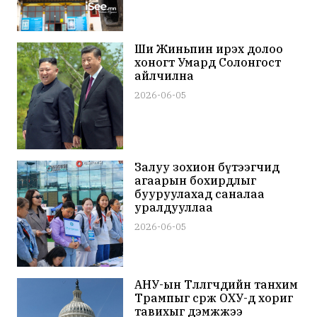
Ши Жиньпин ирэх долоо
хоногт Умард Солонгост
айлчилна
2026-06-05
Залуу зохион бүтээгчид
агаарын бохирдлыг
бууруулахад саналаа
уралдууллаа
2026-06-05
АНУ-ын Төлөөлөгчдийн танхим
Трампыг сөрж ОХУ-д хориг
тавихыг дэмжжээ