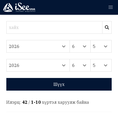
Шүүх
Илэрц:
42
/
1-10
хүртэл харуулж байна