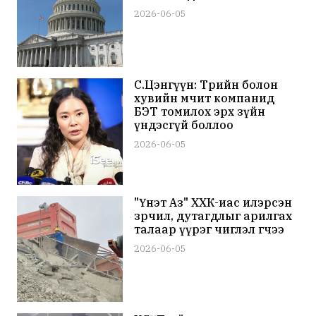
2026-06-05
С.Цэнгүүн: Төрийн болон
хувийн өмчит компанид
БЭТ томилох эрх зүйн
үндэсгүй боллоо
2026-06-05
"Үнэт Аз" ХХК-иас илэрсэн
зөрчил, дутагдлыг арилгах
талаар үүрэг чиглэл өгчээ
2026-06-05