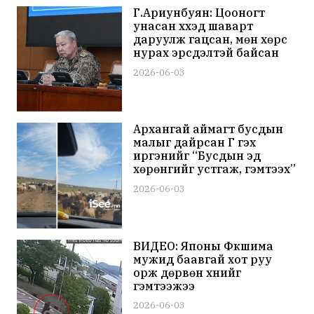
Г.Ариунбуян: Цооногт
унасан хүүхэд шаварт
даруулж гацсан, мөн хөрс
нурах эрсдэлтэй байсан
тул дээрээс нь татаж авах
2026-06-03
боломж байгаагүй
Архангай аймагт бусдын
малыг дайрсан Г гэх
иргэнийг “Бусдын эд
хөрөнгийг устгаж, гэмтээх”
гэсэн заалтаар шалгаж
2026-06-03
байна
ВИДЕО: Японы Фүкүшима
мужид баавгай хот руу
орж дөрвөн хүнийг
гэмтээжээ
2026-06-03