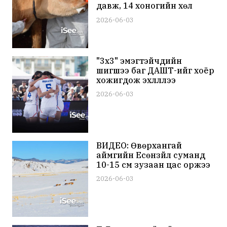
давж, 14 хоногийн хөл
хорио тогтоолоо
2026-06-03
"3x3" эмэгтэйчүүдийн
шигшээ баг ДАШТ-ийг хоёр
хожигдож эхлүүллээ
2026-06-03
ВИДЕО: Өвөрхангай
аймгийн Есөнзүйл суманд
10-15 см зузаан цас оржээ
2026-06-03