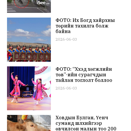
ФОТО: Их Богд хайрхны
төрийн тахилга болж
байна
2026-06-03
ФОТО: “Хүүхэд хөгжлийн
төв”-ийн сурагчдын
тайлан тоглолт боллоо
2026-06-03
Ховдын Булган, Үенч
суманд шүлхийгээр
өвчилсөн малын тоо 200