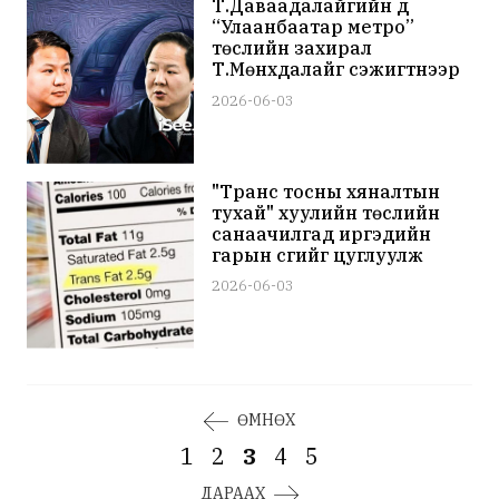
Т.Даваадалайгийн дүү
“Улаанбаатар метро”
төслийн захирал
Т.Мөнхдалайг сэжигтнээр
48 цаг саатуулжээ
2026-06-03
"Транс тосны хяналтын
тухай" хуулийн төслийн
санаачилгад иргэдийн
гарын үсгийг цуглуулж
эхэллээ
2026-06-03
ӨМНӨХ
1
2
3
4
5
ДАРААХ