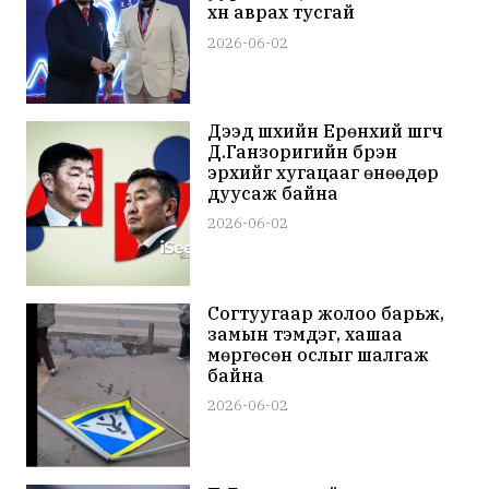
хүн аврах тусгай
төхөөрөмжийг ОБЕГ-т
2026-06-02
хүлээлгэн өгнө гэв
Дээд шүүхийн Ерөнхий шүүгч
Д.Ганзоригийн бүрэн
эрхийг хугацааг өнөөдөр
дуусаж байна
2026-06-02
Согтуугаар жолоо барьж,
замын тэмдэг, хашаа
мөргөсөн ослыг шалгаж
байна
2026-06-02