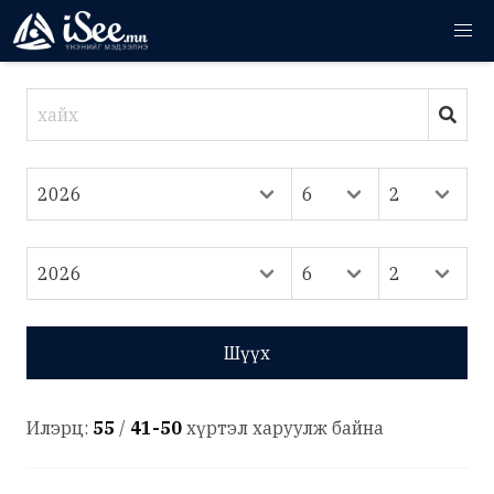
Шүүх
Илэрц:
55
/
41-50
хүртэл харуулж байна