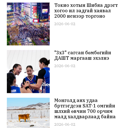
Токио хотын Шибүяа дүүрэгт
хогоо ил задгай хаявал
2000 иенээр торгоно
2026-06-02
"3x3" сагсан бөмбөгийн
ДАШТ маргааш эхэлнэ
2026-06-02
Монголд анх удаа
бүртгэгдсэн SAT-1 омгийн
шүлхий өвчин 700 орчим
малд халдварлаад байна
2026-06-02