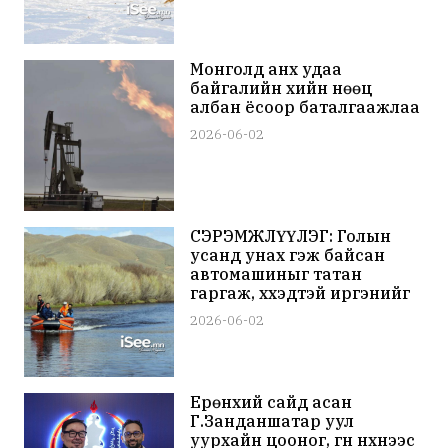
Монголд анх удаа
байгалийн хийн нөөц
албан ёсоор баталгаажлаа
2026-06-02
СЭРЭМЖЛҮҮЛЭГ: Голын
усанд унах гэж байсан
автомашиныг татан
гаргаж, хүүхэдтэй иргэнийг
аварчээ
2026-06-02
Ерөнхий сайд асан
Г.Занданшатар уул
уурхайн цооног, гүн нүхнээс