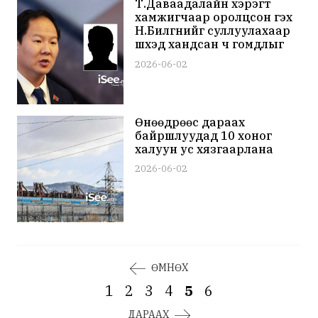
Т.Даваадалайн хэрэгт
хамжигчаар оролцсон гэх
Н.Билгүүнийг суллуулахаар
шүүхэд хандсан ч гомдлыг
нь хангахаас татгалзжээ
2026-06-02
Өнөөдрөөс дараах
байршлуудад 10 хоног
халуун ус хязгаарлана
2026-06-02
ӨМНӨХ
1
2
3
4
5
6
ДАРААХ