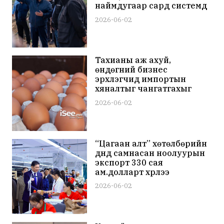
наймдугаар сард системд
холбоно
2026-06-02
Тахианы аж ахуй,
өндөгний бизнес
эрхлэгчид импортын
хяналтыг чангатгахыг
шаардсан мэдэгдэл
2026-06-02
гаргалаа
“Цагаан алт” хөтөлбөрийн
дүнд самнасан ноолуурын
экспорт 330 сая
ам.долларт хүрлээ
2026-06-02