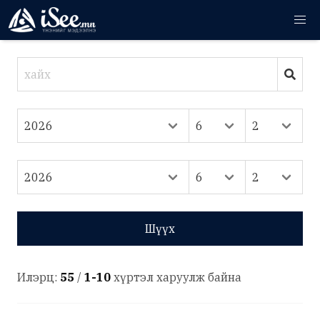
Шүүх
Илэрц:
55
/
1-10
хүртэл харуулж байна