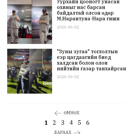
Уурхайн цооногт унасан
охиныг нас барсан
байдалтай олсон өдөр
М.Нарантуяа-Нара гишүүн
бүжиглэж буй бичлэгээ
2026-06-02
нийтэлсэн нь шүүмжлэл
дагуулав
"Зуны зугаа" тоглолтын
үеэр цагдаагийн биед
халдсан болон олон
нийтийн газар танхайрсан
таван иргэнийг шалгаж
2026-06-02
эхэлжээ
ӨМНӨХ
1
2
3
4
5
6
ДАРААХ