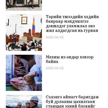
Төрийн түшээдийн хүүхдийн
баяраар мэндчилгээ
дэвшүүлдэг уламжлал энэ
жил алдагдсан нь гурван
настай хүүхэд амь
2026-06-02
эрсэдсэнтэй холбоотой
байж магадгүй
Махны үнэ өндөр хэвээр
байна
2026-06-02
Сэлэнгэ аймагт баригдаж
буй дулааны цахилгаан
станцын эхний блокийг