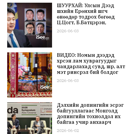
ШУУРХАЙ: Улсын Дээд
шүүхийн Ерөнхий шүүгч
өнөөдөр тодрох бөгөөд
Ц.Цогт, Б.Батцэрэн,
Ч.Хосбаяр нар нэр дэвшиж
2026-06-03
магадгүй байна
ВИДЕО: Номын дээдэд
хүрсэн лам хуврагуудыг
чандарлахад сувд, шүр, алт
мэт ринсрэл бий болдог
бөгөөд Шаарийбуу,
2026-06-03
Монголжийбуу нарын
ринсрэлийг залаад байна
Дэлхийн допингийн эсрэг
байгууллагаас Монголд
допингийн тохиолдол их
байгаа учир анхаарч
ажиллахыг хүслээ
2026-06-02