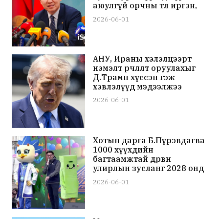
аюулгүй орчны төлөө иргэн,
хувийн хэвшил, төр хамтдаа
2026-06-01
ажиллана гэлээ
АНУ, Ираны хэлэлцээрт
нэмэлт өөрчлөлт оруулахыг
Д.Трамп хүссэн гэж
хэвлэлүүд мэдээлжээ
2026-06-01
Хотын дарга Б.Пүрэвдагва
1000 хүүхдийн
багтаамжтай дөрвөн
улирлын зусланг 2028 онд
ашиглалтад оруулна гэв
2026-06-01