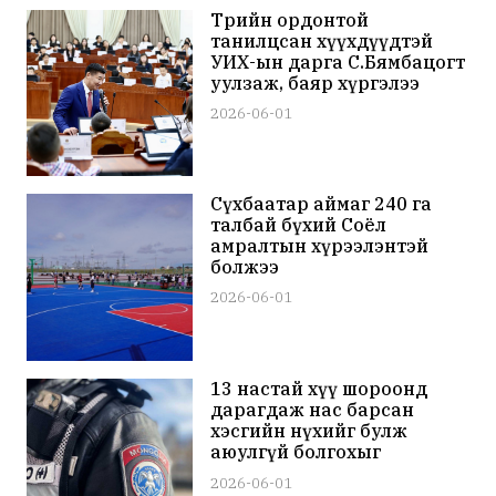
Төрийн ордонтой
танилцсан хүүхдүүдтэй
УИХ-ын дарга С.Бямбацогт
уулзаж, баяр хүргэлээ
2026-06-01
Сүхбаатар аймаг 240 га
талбай бүхий Соёл
амралтын хүрээлэнтэй
болжээ
2026-06-01
13 настай хүү шороонд
дарагдаж нас барсан
хэсгийн нүхийг булж
аюулгүй болгохыг
даалгалаа
2026-06-01