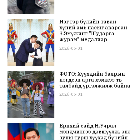
Нэг гэр бүлийн таван
хүний амь насыг аварсан
З.Эмүжинг "Шударга
журам" медалиар
шагналаа
2026-06-01
ФОТО: Хүүхдийн баярын
нэгдсэн арга хэмжээ төв
талбайд үргэлжилж байна
2026-06-01
Ерөнхий сайд Н.Учрал
мэндчилгээ дэвшүүлж, энэ
зуны турш хүүхэд бүрийн