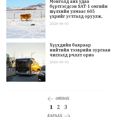
Монголд анх удаа
бүртгэгдсэн SAT-1 омгийн
шүлхийн улмаас 605
үхрийг устгалд оруулж,
Увс, Баян-Өлгийн хөдөлгөөнийг
2026-06-01
хязгаарлалаа
Хүүхдийн баяраар
нийтийн тээврийн зургаан
чиглэлд өөрчлөлт орно
2026-06-01
ӨМНӨХ
1
2
3
ДАРААХ