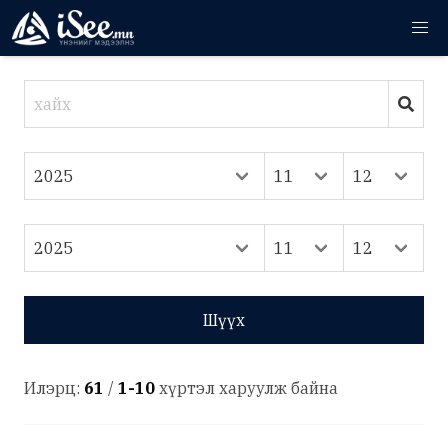
Шүүх
Илэрц:
61
/
1-10
хүртэл харуулж байна