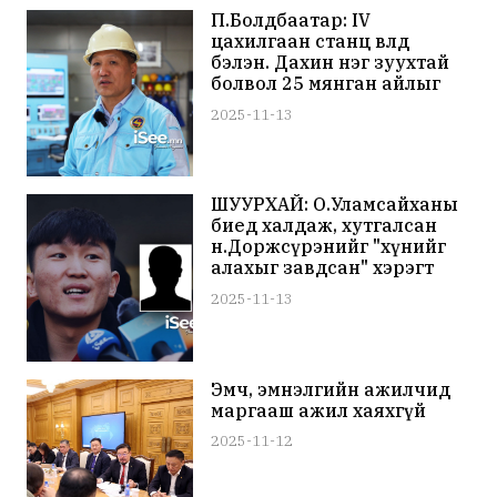
П.Болдбаатар: IV
цахилгаан станц өвөлд
бэлэн. Дахин нэг зуухтай
болвол 25 мянган айлыг
дулаанаар, 30 мянган
2025-11-13
өрхийг цахилгаанаар
хангах нөхцөл бүрдэнэ
ШУУРХАЙ: О.Уламсайханы
биед халдаж, хутгалсан
н.Доржсүрэнийг "хүнийг
алахыг завдсан" хэрэгт
яллагдагчаар татан, нэг
2025-11-13
сар цагдан хорьжээ
Эмч, эмнэлгийн ажилчид
маргааш ажил хаяхгүй
2025-11-12