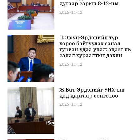
дугаар сарын 8-12-ны
өдрүүдэд зохион
2025-11-12
байгуулахаар товлов
Л.Оюун-Эрдэнийн түр
хороо байгуулах санал
гурван удаа унаж эцэст нь
санал хураалтыг дахин
явуулсан ч дэмжигдсэнгүй
2025-11-12
Ж.Бат-Эрдэнийг УИХ-ын
дэд даргаар сонголоо
2025-11-12