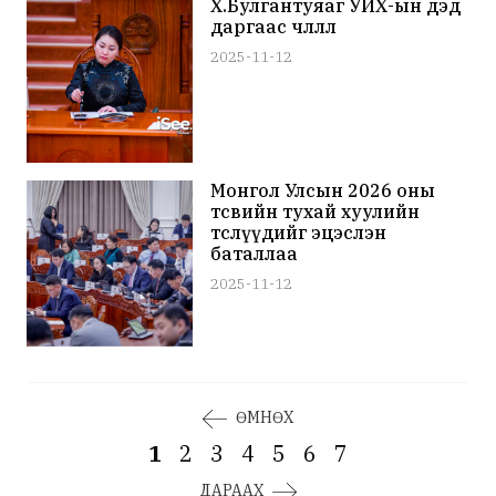
Х.Булгантуяаг УИХ-ын дэд
даргаас чөлөөллөө
2025-11-12
Монгол Улсын 2026 оны
төсвийн тухай хуулийн
төслүүдийг эцэслэн
баталлаа
2025-11-12
ӨМНӨХ
1
2
3
4
5
6
7
ДАРААХ