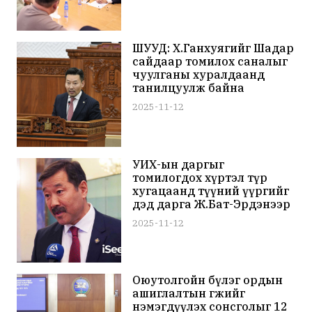
ШУУД: Х.Ганхуягийг Шадар
сайдаар томилох саналыг
чуулганы хуралдаанд
танилцуулж байна
2025-11-12
УИХ-ын даргыг
томилогдох хүртэл түр
хугацаанд түүний үүргийг
дэд дарга Ж.Бат-Эрдэнээр
гүйцэтгүүлнэ
2025-11-12
Оюутолгойн бүлэг ордын
ашиглалтын өгөөжийг
нэмэгдүүлэх сонсголыг 12