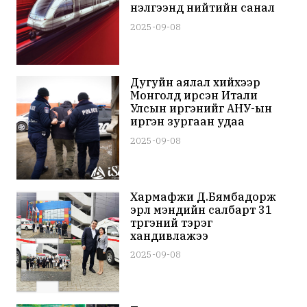
үнэлгээнд нийтийн санал
авна
2025-09-08
Дугуйн аялал хийхээр
Монголд ирсэн Итали
Улсын иргэнийг АНУ-ын
иргэн зургаан удаа
хутгалж гэмтээсэн хэрэг
2025-09-08
гарчээ
Харүмафүжи Д.Бямбадорж
эрүүл мэндийн салбарт 31
түргэний тэрэг
хандивлажээ
2025-09-08