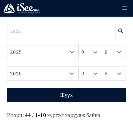
Шүүх
Илэрц:
44
/
1-10
хүртэл харуулж байна