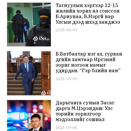
Тагнуулын хэргээр 12-15
жилийн хорих ял сонссон
Б.Ариунаа, Б.Нэргүй нар
Улсын дээд шүүхэд ханджээ
2025-09-09
Б.Батбаатар нэг ах, гурван
дүүгийн хамтаар Иргэний
зориг ногоон намыг
удирдан, “Гэр бүлийн нам”
болгожээ
2025-09-09
Дарьганга сумын Засаг
дарга М.Цэрэндаш: Улс
төрийн зорилгоор
мэдээллийг сошиал
орчинд ашиглаж байгаад
2025-09-08
харамсаж байна