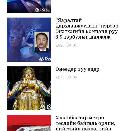
“Яаралтай
дархлаажуулалт” нэрээр
Энэтхэгийн компани руу
3.9 тэрбумыг шилжүүлж,
улсын төсөвт их
2025-09-08
хэмжээний хохирол
учруулсан хэргийг шүүхэд
шилжүүллээ
Өнөөдөр луу өдөр
2025-09-09
Улаанбаатар метро
төслийн байгаль орчин,
нийгмийн нөлөөллийн