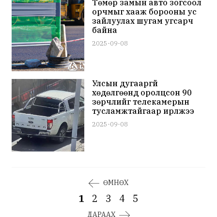
Төмөр замын авто зогсоол
орчмыг хааж борооны ус
зайлуулах шугам угсарч
байна
2025-09-08
Улсын дугааргүй
хөдөлгөөнд оролцсон 90
зөрчлийг телекамерын
тусламжтайгаар ирүүлжээ
2025-09-08
ӨМНӨХ
1
2
3
4
5
ДАРААХ