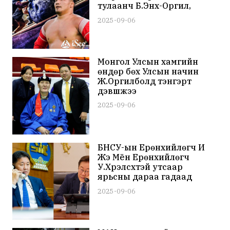
тулаанч Б.Энх-Оргил,
сагсчин Э.Дөлгөөн нарын
2025-09-06
зургаан хүн оролцжээ
Монгол Улсын хамгийн
өндөр бөх Улсын начин
Ж.Оргилболд тэнгэрт
дэвшжээ
2025-09-06
БНСУ-ын Ерөнхийлөгч И
Жэ Мён Ерөнхийлөгч
У.Хүрэлсүхтэй утсаар
ярьсны дараа гадаад
ажилчдад тохиолддог
2025-09-06
шударга бус зүйл,
цалингийн асуудлыг
шалгахыг үүрэгджээ