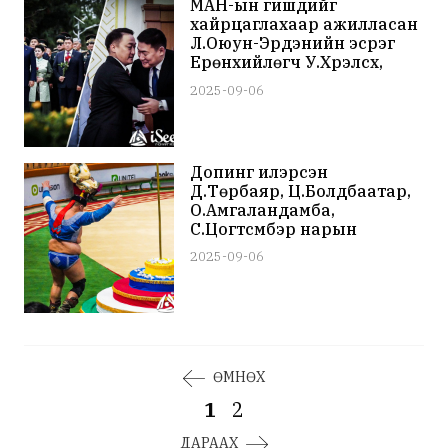
МАН-ын гишүүдийг
хайрцаглахаар ажилласан
Л.Оюун-Эрдэнийн эсрэг
Ерөнхийлөгч У.Хүрэлсүх,
Сү.Батболд, М.Энхболд нар
2025-09-06
уулзаж, Их, Бага хурлын үр
дүнг “зурчхаад” иржээ
Допинг илэрсэн
Д.Төрбаяр, Ц.Болдбаатар,
О.Амгаландамба,
С.Цогтсүмбэр нарын
барилдах эрхийг 3-6
2025-09-06
жилээр хасаж
шийдвэрлэлээ
ӨМНӨХ
1
2
ДАРААХ