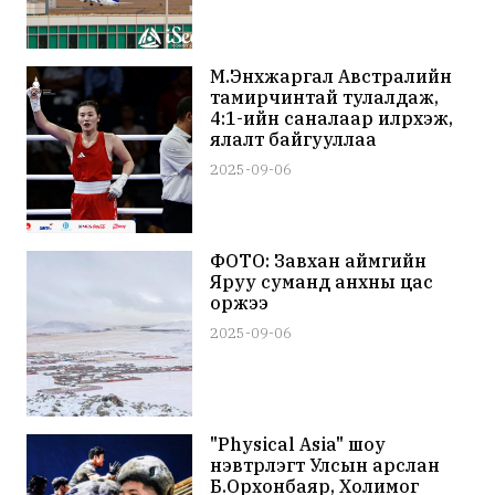
М.Энхжаргал Австралийн
тамирчинтай тулалдаж,
4:1-ийн саналаар илүүрхэж,
ялалт байгууллаа
2025-09-06
ФОТО: Завхан аймгийн
Яруу суманд анхны цас
оржээ
2025-09-06
"Physical Asia" шоу
нэвтрүүлэгт Улсын арслан
Б.Орхонбаяр, Холимог