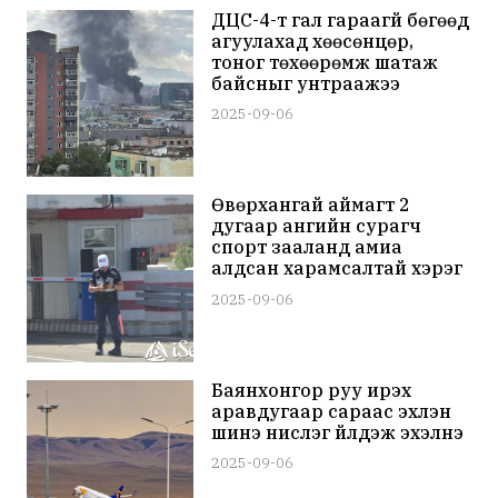
ДЦС-4-т гал гараагүй бөгөөд
агуулахад хөөсөнцөр,
тоног төхөөрөмж шатаж
байсныг унтраажээ
2025-09-06
Өвөрхангай аймагт 2
дугаар ангийн сурагч
спорт зааланд амиа
алдсан харамсалтай хэрэг
гарчээ
2025-09-06
Баянхонгор руу ирэх
аравдугаар сараас эхлэн
шинэ нислэг үйлдэж эхэлнэ
2025-09-06