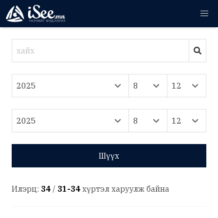
Шүүх
Илэрц:
34
/
31-34
хүртэл харуулж байна