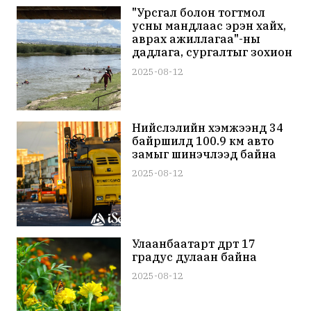
"Урсгал болон тогтмол
усны мандлаас эрэн хайх,
аврах ажиллагаа"-ны
дадлага, сургалтыг зохион
байгуулж байна
2025-08-12
Нийслэлийн хэмжээнд 34
байршилд 100.9 км авто
замыг шинэчлээд байна
2025-08-12
Улаанбаатарт өдөртөө 17
градус дулаан байна
2025-08-12