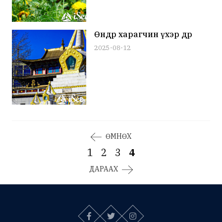
Өнөөдөр харагчин үхэр өдөр
2025-08-12
ӨМНӨХ
1
2
3
4
ДАРААХ