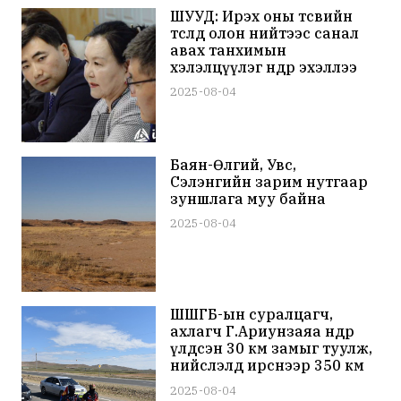
ШУУД: Ирэх оны төсвийн
төсөлд олон нийтээс санал
авах танхимын
хэлэлцүүлэг өнөөдөр эхэллээ
2025-08-04
Баян-Өлгий, Увс,
Сэлэнгийн зарим нутгаар
зуншлага муу байна
2025-08-04
ШШГБ-ын суралцагч,
ахлагч Г.Ариунзаяа өнөөдөр
үлдсэн 30 км замыг туулж,
нийслэлд ирснээр 350 км
хэт холын зайн гүйлтээ
2025-08-04
дуусгана