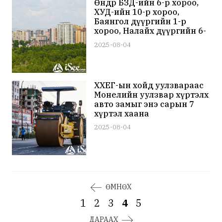
Өнөөдөр БЗД-ийн 6-р хороо,
ХУД-ийн 10-р хороо,
Баянгол дүүргийн 1-р
хороо, Налайх дүүргийн 6-
р хорооны цахилгааныг
2025-08-04
хязгаарлана
ХХЕГ-ын хойд уулзвараас
Монелийн уулзвар хүртэлх
авто замыг энэ сарын 7
хүртэл хаана
2025-08-04
ӨМНӨХ
1
2
3
4
5
ДАРААХ