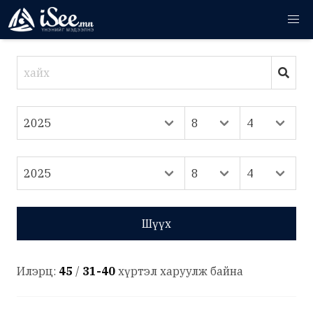
Шүүх
Илэрц:
45
/
31-40
хүртэл харуулж байна