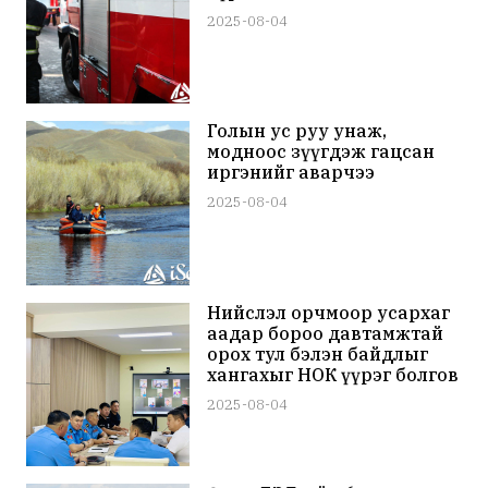
2025-08-04
Голын ус руу унаж,
модноос зүүгдэж гацсан
иргэнийг аварчээ
2025-08-04
Нийслэл орчмоор усархаг
аадар бороо давтамжтай
орох тул бэлэн байдлыг
хангахыг НОК үүрэг болгов
2025-08-04