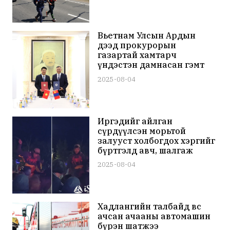
Вьетнам Улсын Ардын
дээд прокурорын
газартай хамтарч
үндэстэн дамнасан гэмт
хэрэгтэй тэмцэнэ
2025-08-04
Иргэдийг айлган
сүрдүүлсэн морьтой
залууст холбогдох хэргийг
бүртгэлд авч, шалгаж
эхэлжээ
2025-08-04
Хадлангийн талбайд өвс
ачсан ачааны автомашин
бүрэн шатжээ