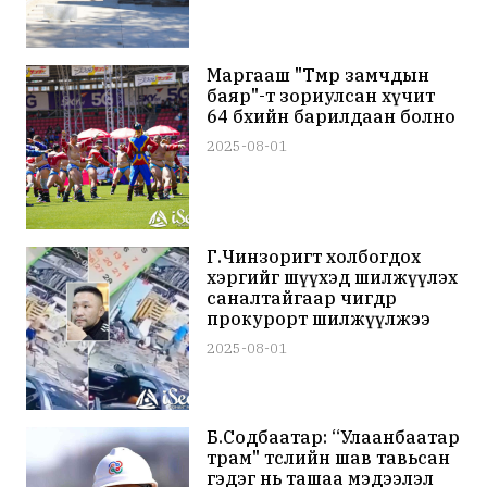
Маргааш "Төмөр замчдын
баяр"-т зориулсан хүчит
64 бөхийн барилдаан болно
2025-08-01
Г.Чинзоригт холбогдох
хэргийг шүүхэд шилжүүлэх
саналтайгаар өчигдөр
прокурорт шилжүүлжээ
2025-08-01
Б.Содбаатар: “Улаанбаатар
трам" төслийн шав тавьсан
гэдэг нь ташаа мэдээлэл