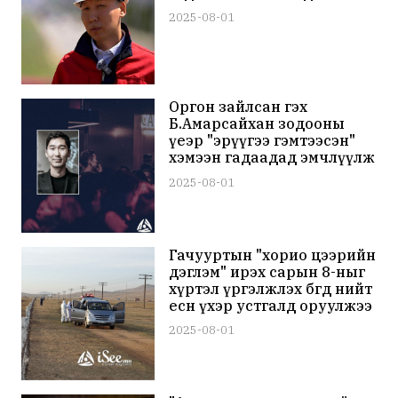
2025-08-01
Оргон зайлсан гэх
Б.Амарсайхан зодооны
үеэр "эрүүгээ гэмтээсэн"
хэмээн гадаадад эмчлүүлж
байж болзошгүй байна
2025-08-01
Гачууртын "хорио цээрийн
дэглэм" ирэх сарын 8-ныг
хүртэл үргэлжлэх бөгөөд нийт
есөн үхэр устгалд оруулжээ
2025-08-01