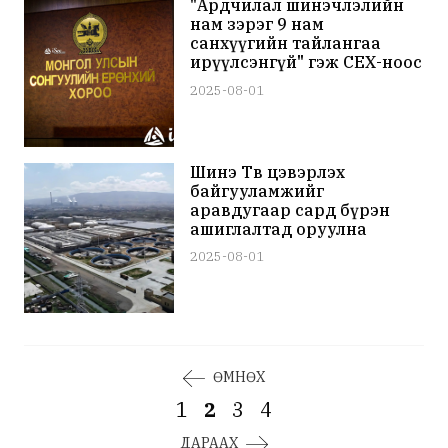
"Ардчилал шинэчлэлийн
нам зэрэг 9 нам
санхүүгийн тайлангаа
ирүүлсэнгүй" гэж СЕХ-ноос
мэдээллээ
2025-08-01
Шинэ Төв цэвэрлэх
байгууламжийг
аравдугаар сард бүрэн
ашиглалтад оруулна
2025-08-01
ӨМНӨХ
1
2
3
4
ДАРААХ