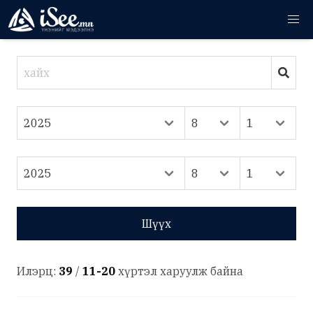
Шүүх
Илэрц:
39
/
11-20
хүртэл харуулж байна