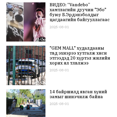
ВИДЕО: “Vandebo”
хамтлагийн дуучин "Эбо"
буюу Б.Эрдэнэболдыг
цагдаагийн байгууллагаас
шалгаж эхэлжээ
2025-08-01
"GEM MALL" худалдааны
төвд эхнэрээ хутгалж хөнөөсөн
этгээдэд 20 хүртэл жилийн
хорих ял төлөвлөжээ
2025-08-01
14 байршилд явган хүний
замыг шинэчилж байна
2025-08-01