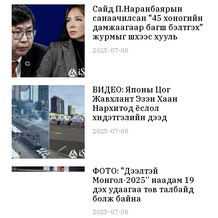
Сайд П.Наранбаярын
санаачилсан "45 хоногийн
дамжаагаар багш бэлтгэх"
журмыг шүүхээс хууль
зөрчсөн гэж үзжээ
2025-07-08
ВИДЕО: Японы Цог
Жавхлант Эзэн Хаан
Нарүхитод ёслол
хүндэтгэлийн дээд
хэлбэрийг үзүүлж, их буугаар
2025-07-08
ёслолын буудлага хийлээ
ФОТО: "Дээлтэй
Монгол-2025” наадам 19
дэх удаагаа төв талбайд
болж байна
2025-07-08