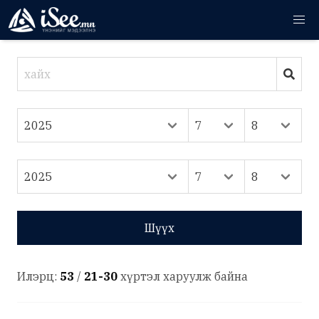
Шүүх
Илэрц:
53
/
21-30
хүртэл харуулж байна