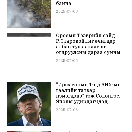
байна
2025-07-08
Оросын Тээврийн сайд
Р.Старовойтыг өчигдөр
албан тушаалаас нь
огцруулсны дараа сумны
шархтай, амиа алдсан
2025-07-08
олджээ
"Ирэх сарын 1-нд АНУ-ын
гаалийн татвар
нэмэгдэнэ" гэж Солонгос,
Японы удирдагчдад
Д.Трамп захидал илгээж
2025-07-08
эхэлжээ