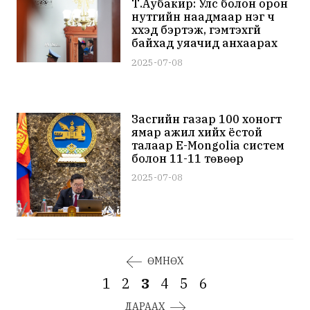
Т.Аубакир: Улс болон орон
нутгийн наадмаар нэг ч
хүүхэд бэртэж, гэмтэхгүй
байхад уяачид анхаарах
хэрэгтэй
2025-07-08
Засгийн газар 100 хоногт
ямар ажил хийх ёстой
талаар E-Mongolia систем
болон 11-11 төвөөр
дамжуулж иргэдээс санал
2025-07-08
авч эхэлжээ
ӨМНӨХ
1
2
3
4
5
6
ДАРААХ