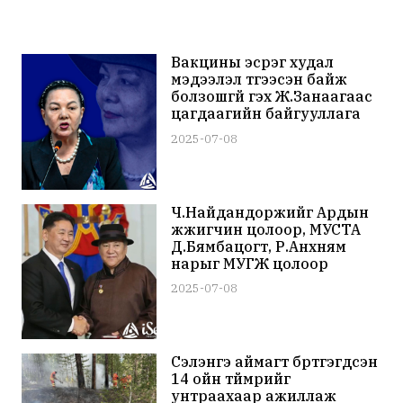
Вакцины эсрэг худал
мэдээлэл түгээсэн байж
болзошгүй гэх Ж.Занаагаас
цагдаагийн байгууллага
мэдүүлэг авахаар болжээ
2025-07-08
Ч.Найдандоржийг Ардын
жүжигчин цолоор, МУСТА
Д.Бямбацогт, Р.Анхням
нарыг МУГЖ цолоор
шагналаа
2025-07-08
Сэлэнгэ аймагт бүртгэгдсэн
14 ойн түймрийг
унтраахаар ажиллаж