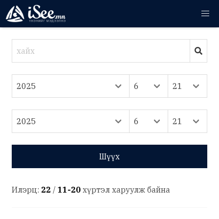
Шүүх
Илэрц:
22
/
11-20
хүртэл харуулж байна