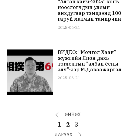
“Алтан хайч-2025” хонь
ноослогчдын улсын
анхдугаар тэмцээнд 100
гаруй малчин тамирчин
оролцож байна
2025-06-21
ВИДЕО: “Монгол Хаан”
жүжгийн Япон дахь
тоглолтын "албан ёсны
элч"-ээр М.Даваажаргал
сонгогджээ
2025-06-21
ӨМНӨХ
1
2
3
ДАРААХ