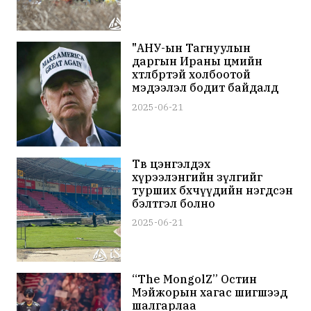
"АНУ-ын Тагнуулын
даргын Ираны цөмийн
хөтөлбөртэй холбоотой
мэдээлэл бодит байдалд
нийцээгүй" гэж Д.Трамп
2025-06-21
мэдэгджээ
Төв цэнгэлдэх
хүрээлэнгийн зүлгийг
турших бөхчүүдийн нэгдсэн
бэлтгэл болно
2025-06-21
“The MongolZ” Остин
Мэйжорын хагас шигшээд
шалгарлаа