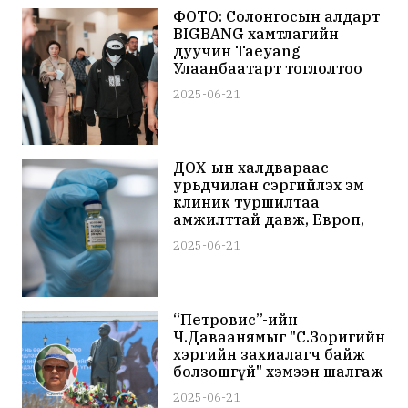
ФОТО: Солонгосын алдарт
BIGBANG хамтлагийн
дуучин Taeyang
Улаанбаатарт тоглолтоо
хийхээр өнөөдөр Монголд
2025-06-21
хүрэлцэн ирлээ
ДОХ-ын халдвараас
урьдчилан сэргийлэх эм
клиник туршилтаа
амжилттай давж, Европ,
Латин Америк, Азийн
2025-06-21
орнуудын хэрэглээнд
нэвтрүүлэхээр болжээ
“Петровис”-ийн
Ч.Даваанямыг "С.Зоригийн
хэргийн захиалагч байж
болзошгүй" хэмээн шалгаж
эхэлжээ
2025-06-21