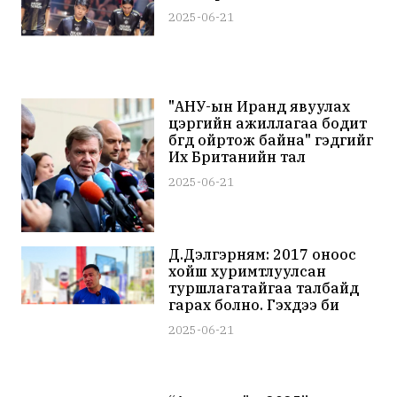
2025-06-21
"АНУ-ын Иранд явуулах
цэргийн ажиллагаа бодит
бөгөөд ойртож байна" гэдгийг
Их Британийн тал
анхааруулжээ
2025-06-21
Д.Дэлгэрням: 2017 оноос
хойш хуримтлуулсан
туршлагатайгаа талбайд
гарах болно. Гэхдээ би
Майкл Жордан, Леброн
2025-06-21
жеймс биш