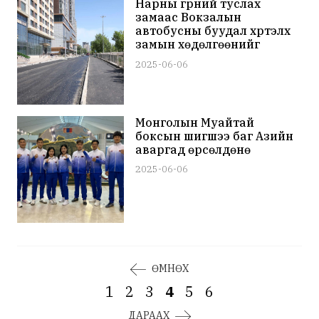
Нарны гүүрний туслах
замаас Вокзалын
автобусны буудал хүртэлх
замын хөдөлгөөнийг
нээлээ
2025-06-06
Монголын Муайтай
боксын шигшээ баг Азийн
аваргад өрсөлдөнө
2025-06-06
ӨМНӨХ
1
2
3
4
5
6
ДАРААХ