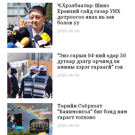
Ч.Хүрэлбаатар: Шинэ
Ерөнхий сайд газар УИХ
дотроосоо явах нь зөв
болов уу
2025-06-06
"Энэ сарын 04-ний өдөр 50
дугаар дэлгүүр орчимд хүн
амины хэрэг гараагүй" гэв
2025-06-06
Төрийн Соёрхолт
"Баянмонгол" биг бэнд ням
гарагт тоглоно
2025-06-06