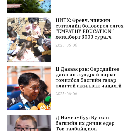
НИТХ: Өрөвч, нинжин
сэтгэлийн боловсрол олгох
“EMPATHY EDUCATION”
хөтөлбөрт 3000 сурагч
хамрагджээ
2025-06-06
Ц.Даваасүрэн: Өөрсдийгөө
дагасан жулдрай нарыг
томилбол Засгийн газар
олигтой ажиллаж чадахгүй
2025-06-06
Д.Нямсамбуу: Бурхан
багшийн их дүйчин өдөр
Төв талбайд иог,