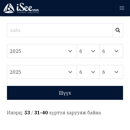
Шүүх
Илэрц:
53
/
31-40
хүртэл харуулж байна