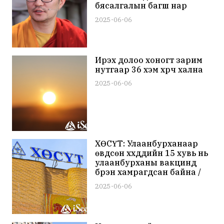
бясалгалын багш нар
мэдээлэл өгч цагаан,
2025-06-06
ногоон хоолоор үйлчилнэ
Ирэх долоо хоногт зарим
нутгаар 36 хэм хүрч хална
2025-06-06
ХӨСҮТ: Улаанбурханаар
өвдсөн хүүхдүүдийн 15 хувь нь
улаанбурханы вакцинд
бүрэн хамрагдсан байна /
ВИДЕО/
2025-06-06