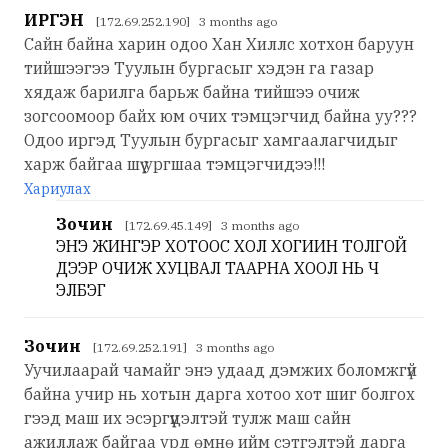
ИРГЭН
[172.69.252.190] 3 months ago
Сайн байна харин одоо Хан Хиллс хотхон баруун
тийшээгээ Туулын бургасыг хэдэн га газар
хядаж барилга барьж байна тийшээ очиж
зогсоомоор байх юм очих тэмцэгчид байна уу???
Одоо иргэд Туулын бургасыг хамгаалагчидыг
харж байгаа шүү ургшаа тэмцэгчидээ!!!
Хариулах
Зочин
[172.69.45.149] 3 months ago
ЭНЭ ЖИНГЭР ХОТООС ХОЛ ХОГИИН ТОЛГОЙ
ДЭЭР ОЧИЖ ХУЦВАЛ ТААРНА ХООЛ НЬ Ч
ЭЛБЭГ
Зочин
[172.69.252.191] 3 months ago
Уучилаарай чамайг энэ удаад дэмжих боломжгүй
байна учир нь хотын дарга хотоо хот шиг болгох
гээд маш их эсэргүүцэлтэй тулж маш сайн
ажиллаж байгаа урд өмнө ийм сэтгэлтэй дарга