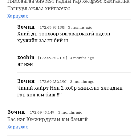
Нямбаагаа энэ мэт гадны гар хөлүүдээс хамгаална.
Тагнуул ажлаа хийгээчээ..
Хариулах
Зочин
[172.68.93.138] 3 months ago
Хүний дүр төрхөөр ялгаварлахгүй үндсэн
хуулийн заалт бий шүү
zochin
[172.69.252.191] 3 months ago
яг үнэн
Зочин
[172.69.252.190] 3 months ago
Чиний хайрт Нян 2 хоёр жинхэнэ хятадын
гар хөл юм биш үү!!!!
Зочин
[172.69.45.149] 3 months ago
Бас нэг Юмжирдулам юм байлгүй
Хариулах