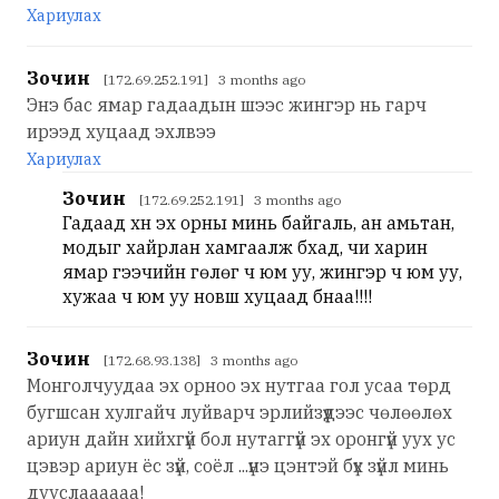
Хариулах
Зочин
[172.69.252.191] 3 months ago
Энэ бас ямар гадаадын шээс жингэр нь гарч
ирээд хуцаад эхлвээ
Хариулах
Зочин
[172.69.252.191] 3 months ago
Гадаад хүн эх орны минь байгаль, ан амьтан,
модыг хайрлан хамгаалж бхад, чи харин
ямар гээчийн гөлөг ч юм уу, жингэр ч юм уу,
хужаа ч юм уу новш хуцаад бнаа!!!!
Зочин
[172.68.93.138] 3 months ago
Монголчуудаа эх орноо эх нутгаа гол усаа төрд
бугшсан хулгайч луйварч эрлийзүүдээс чөлөөлөх
ариун дайн хийхгүй бол нутаггүй эх оронгүй уух ус
цэвэр ариун ёс зүй, соёл ...үнэ цэнтэй бүх зүйл минь
дууслаааааа!