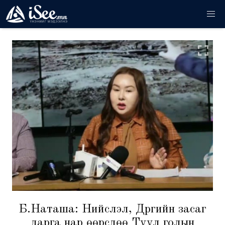
Б.Наташа: Нийслэл, Дүүргийн засаг
дарга нар өөрсдөө Туул голын