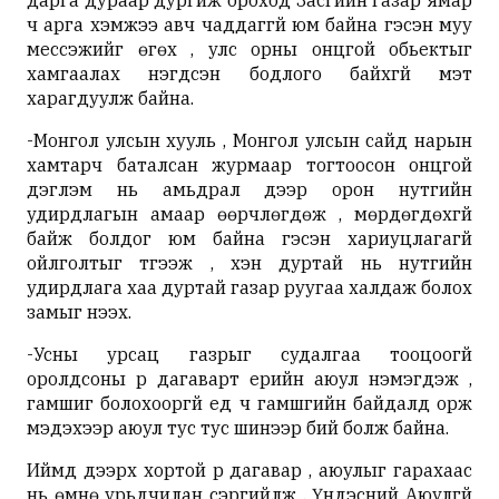
дарга дураар дургиж ороход Засгийн газар ямар
ч арга хэмжээ авч чаддаггүй юм байна гэсэн муу
мессэжийг өгөх , улс орны онцгой обьектыг
хамгаалах нэгдсэн бодлого байхгүй мэт
харагдуулж байна.
-Монгол улсын хууль , Монгол улсын сайд нарын
хамтарч баталсан журмаар тогтоосон онцгой
дэглэм нь амьдрал дээр орон нутгийн
удирдлагын амаар өөрчлөгдөж , мөрдөгдөхгүй
байж болдог юм байна гэсэн хариуцлагагүй
ойлголтыг түгээж , хэн дуртай нь нутгийн
удирдлага хаа дуртай газар руугаа халдаж болох
замыг нээх.
-Усны урсац газрыг судалгаа тооцоогүй
оролдсоны үр дагаварт үерийн аюул нэмэгдэж ,
гамшиг болохооргүй үед ч гамшгийн байдалд орж
мэдэхээр аюул тус тус шинээр бий болж байна.
Иймд дээрх хортой үр дагавар , аюулыг гарахаас
нь өмнө урьдчилан сэргийлж , Үндэсний Аюулгүй