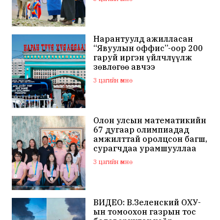
Нарантуулд ажилласан
“Явуулын оффис”-оор 200
гаруй иргэн үйлчлүүлж
зөвлөгөө авчээ
3 цагийн өмнө
Олон улсын математикийн
67 дугаар олимпиадад
амжилттай оролцсон багш,
сурагчдаа урамшууллаа
3 цагийн өмнө
ВИДЕО: В.Зеленский ОХУ-
ын томоохон газрын тос