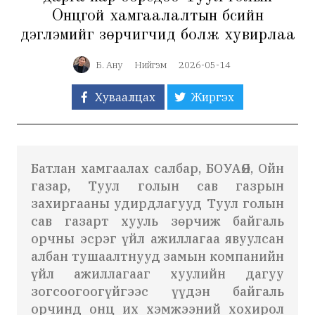
Онцгой хамгаалалтын бүсийн
дэглэмийг зөрчигчид болж хувирлаа
Б. Ану
Нийгэм
2026-05-14
Хуваалцах
Жиргэх
Батлан хамгаалах салбар, БОУАӨЯ, Ойн
газар, Туул голын сав газрын
захиргааны удирдлагууд Туул голын
сав газарт хууль зөрчиж байгаль
орчны эсрэг үйл ажиллагаа явуулсан
албан тушаалтнууд замын компанийн
үйл ажиллагааг хуулийн дагуу
зогсоогоогүйгээс үүдэн байгаль
орчинд онц их хэмжээний хохирол