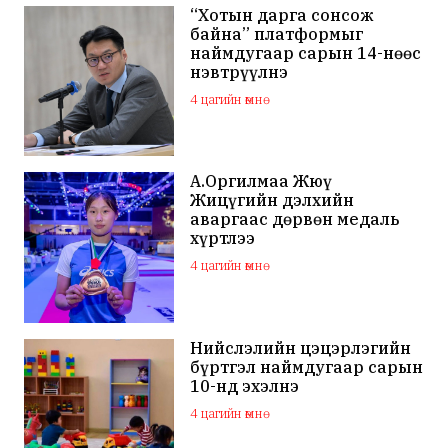
“Хотын дарга сонсож
байна” платформыг
наймдугаар сарын 14-нөөс
нэвтрүүлнэ
4 цагийн өмнө
А.Оргилмаа Жюү
Жицүгийн дэлхийн
аваргаас дөрвөн медаль
хүртлээ
4 цагийн өмнө
Нийслэлийн цэцэрлэгийн
бүртгэл наймдугаар сарын
10-нд эхэлнэ
4 цагийн өмнө