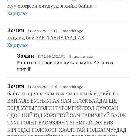
муу хэлүүлсэн хятдууд л хийж байна....
Хариулах
Зочин
[172.69.252.191] 3 months ago
хуцаад бай ЗАМ ТАВИУЛААД АХ
Хариулах
Зочин
[172.69.252.191] 3 months ago
Монголоор зөв бич хужаа минь АХ ч гэх
шиг!!!!
Зочин
[172.69.252.190] 3 months ago
байгаль орчны яам гэж ямар юм байдгийн бэ
БАЙГАЛЬ БУСНИУЛАХ ЯАМ Л ГЭЖ БАЙДАГШД
БОГД УУЛЫГ ЭЗЛЭН ТҮРЭМГИЙЛЭЭД ДУУССАН
ОДОО НИЙТЭД ХЭРЭГТЭЙ ЗАМ ТАВИУЛГҮЙ БАЙЖ
ТУУЛ ГОЛЫГ БАС ЭЗЛЭН ТҮРЭМГИЙЛЭХ БИЗ
.ИРГЭДЭД БОЛОХООР ХААЛТТАЙ ГОЛ,БАЯЧУУДАД