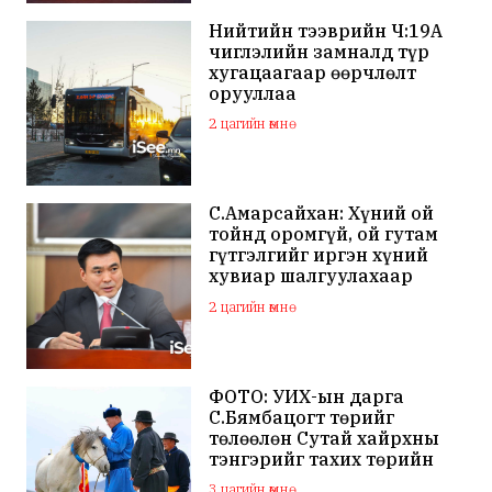
Нийтийн тээврийн Ч:19А
чиглэлийн замналд түр
хугацаагаар өөрчлөлт
орууллаа
2 цагийн өмнө
С.Амарсайхан: Хүний ой
тойнд оромгүй, ой гутам
гүтгэлгийг иргэн хүний
хувиар шалгуулахаар
хуулийн байгууллагад
2 цагийн өмнө
хандсан
ФОТО: УИХ-ын дарга
С.Бямбацогт төрийг
төлөөлөн Сутай хайрхны
тэнгэрийг тахих төрийн
тахилгад оролцлоо
3 цагийн өмнө