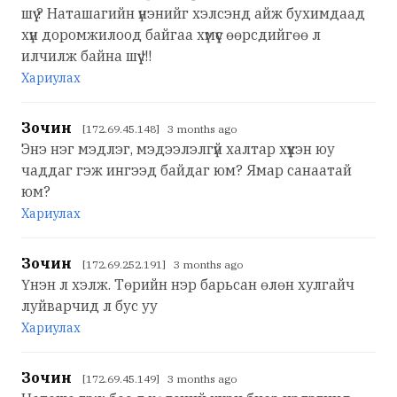
шүү ? Наташагийн үнэнийг хэлсэнд айж бухимдаад
хүн доромжилоод байгаа хүмүүс өөрсдийгөө л
илчилж байна шүү !!!
Хариулах
Зочин
[172.69.45.148] 3 months ago
Энэ нэг мэдлэг, мэдээлэлгүй халтар хүүхэн юу
чаддаг гэж ингээд байдаг юм? Ямар санаатай
юм?
Хариулах
Зочин
[172.69.252.191] 3 months ago
Үнэн л хэлж. Төрийн нэр барьсан өлөн хулгайч
луйварчид л бус уу
Хариулах
Зочин
[172.69.45.149] 3 months ago