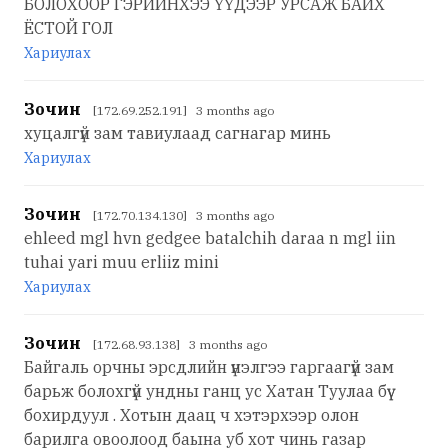
БОЛОХООР ГЭРИЙНХЭЭ ҮҮДЭЭР УРСАЖ БАЙХ
ЁСТОЙ ГОЛ
Хариулах
Зочин
[172.69.252.191] 3 months ago
хуцалгүй зам тавиулаад сагнагар минь
Хариулах
Зочин
[172.70.134.130] 3 months ago
ehleed mgl hvn gedgee batalchih daraa n mgl iin
tuhai yari muu erliiz mini
Хариулах
Зочин
[172.68.93.138] 3 months ago
Байгаль орчны эрсдлийн үнэлгээ гаргаагүй зам
барьж болохгүй ундны ганц ус Хатан Туулаа бүү
бохирдуул . Хотын даац ч хэтэрхээр олон
барилга овоолоод баына уб хот чинь газар