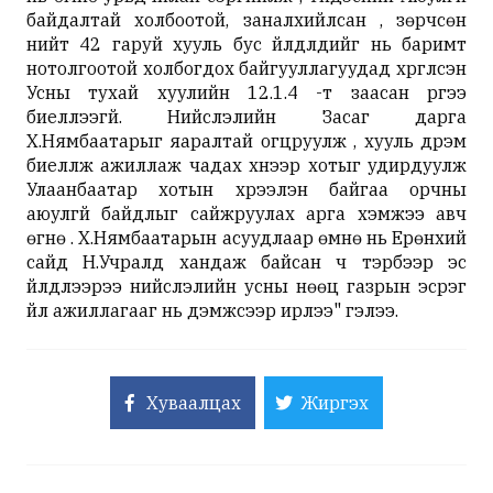
байдалтай холбоотой, заналхийлсан , зөрчсөн
нийт 42 гаруй хууль бус үйлдлүүдийг нь баримт
нотолгоотой холбогдох байгууллагуудад хүргүүлсэн
Усны тухай хуулийн 12.1.4 -т заасан үүргээ
биелүүлээгүй. Нийслэлийн Засаг дарга
Х.Нямбаатарыг яаралтай огцруулж , хууль дүрэм
биелүүлж ажиллаж чадах хүнээр хотыг удирдуулж
Улаанбаатар хотын хүрээлэн байгаа орчны
аюулгүй байдлыг сайжруулах арга хэмжээ авч
өгнө үү. Х.Нямбаатарын асуудлаар өмнө нь Ерөнхий
сайд Н.Учралд хандаж байсан ч тэрбээр эс
үйлдлээрээ нийслэлийн усны нөөц газрын эсрэг
үйл ажиллагааг нь дэмжсээр ирлээ" гэлээ.
Хуваалцах
Жиргэх