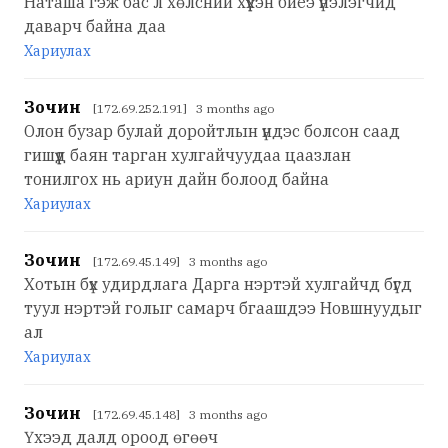
Наташа гэж бас л хөлсний хүүхэн биеэ үнэлэгчид
даварч байна даа
Хариулах
Зочин
[172.69.252.191] 3 months ago
Олон бузар булай доройтлын үндэс болсон саад
гишүүд баян тарган хулгайчуудаа цаазлан
тонилгох нь ариун дайн болоод байна
Хариулах
Зочин
[172.69.45.149] 3 months ago
Хотын бүх удирдлага Дарга нэртэй хулгайчд бүгд
туул нэртэй голыг самарч бгаашдээ Новшнуудыг
ал
Хариулах
Зочин
[172.69.45.148] 3 months ago
Үхээд далд ороод өгөөч