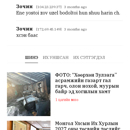
Зочин
[104.23.239.37] 3 months ago
Ene yostoi zov uzel bodoltoi hun shuu harin ch.
Зочин
[172.69.45.149] 3 months ago
үхсэн баас
ШИНЭ
ИХ УНШСАН
ИХ СЭТГЭГДЭЛ
ФОТО: “Хөөрхөн Зулзага”
асрамжийн газарт гал
гарч, олон нохой, муурын
байр эд хогшлын хамт
шатжээ
1 цагийн өмнө
Монгол Улсын Их Хурлын
2027 оны төсвийн төслийг