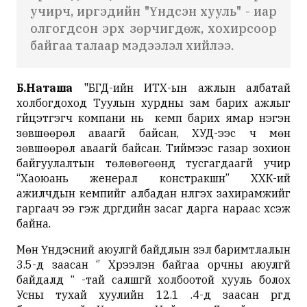
учирч, иргэдийн "Үндсэн хууль" - иар
олгогдсон эрх зөрчигдөж, хохирсоор
байгаа талаар мэдээлэл хийлээ.
Б.Наташа
"БГД-ийн ИТХ-ын ажлын албатай
холбогдоход Туулын хурдны зам барих ажлыг
гүйцэтгэгч компани нь кемп барих ямар нэгэн
зөвшөөрөл аваагүй байсан, ХУД-ээс ч мөн
зөвшөөрөл аваагүй байсан. Тиймээс газар зохион
байгуулалтын төлөвөгөөнд тусгагдаагүй учир
“Хаоюань женерал констракшн” ХХК-ий
ажилчдын кемпийг албадан нүүлгэх захирамжийг
гаргаач ээ гэж дүүргүүдийн засаг дарга нараас хүсэж
байна.
Мөн Үндэсний аюулгүй байдлын үзэл баримтлалын
3.5-д заасан ‘’ Хүрээлэн байгаа орчны аюулгүй
байдалд “ -тай салшгүй холбоотой хууль болох
Усны тухай хуулийн 12.1 .4-д заасан үүргүүд