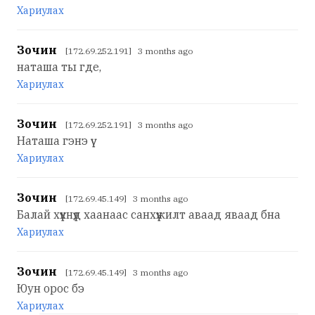
Хариулах
Зочин
[172.69.252.191] 3 months ago
наташа ты где,
Хариулах
Зочин
[172.69.252.191] 3 months ago
Наташа гэнэ үү
Хариулах
Зочин
[172.69.45.149] 3 months ago
Балай хүүхнүүд хаанаас санхүүжилт аваад яваад бна
Хариулах
Зочин
[172.69.45.149] 3 months ago
Юун орос бэ
Хариулах