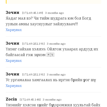
Зочин
[172.69.45.149] 3 months ago
Яадаг мал вэ? Чи тийм шудрага юм бол Богд
уулын амны хауснуулыг зайлуулаач!!!
Хариулах
Зочин
[172.69.252.191] 3 months ago
Үнэнг сайхан хэллээ. Ойлгож ухаарах ардууд их
байгаасай гэж хүснэм 🇲🇳
Хариулах
Зочин
[172.69.252.191] 3 months ago
Ус ургамалаа хамгаалах нь иргэн бүрийн үүрэг шүү
Хариулах
Zocin
[172.69.45.148] 3 months ago
Үнэнийг хэлсэн хүнийг бүү доромжил хуультай байх