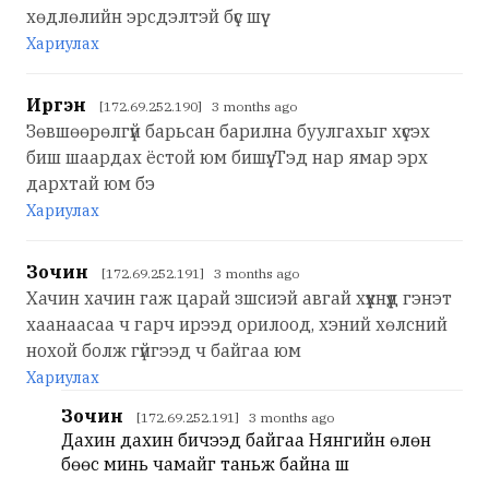
хөдлөлийн эрсдэлтэй бүс шүү
Хариулах
Иргэн
[172.69.252.190] 3 months ago
Зөвшөөрөлгүй барьсан барилна буулгахыг хүсэх
биш шаардах ёстой юм бишүү. Тэд нар ямар эрх
дархтай юм бэ
Хариулах
Зочин
[172.69.252.191] 3 months ago
Хачин хачин гаж царай зшсиэй авгай хүүхнүүд гэнэт
хаанаасаа ч гарч ирээд орилоод, хэний хөлсний
нохой болж гүйгээд ч байгаа юм
Хариулах
Зочин
[172.69.252.191] 3 months ago
Дахин дахин бичээд байгаа Нянгийн өлөн
бөөс минь чамайг таньж байна шүү