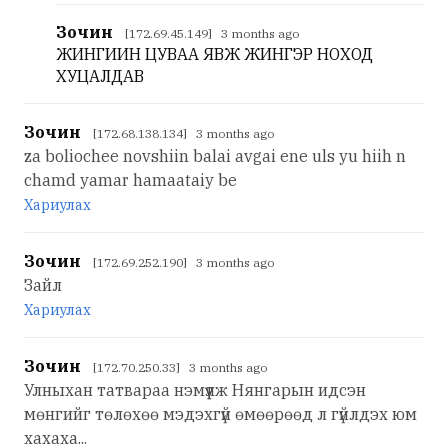
Зочин
[172.69.45.149] 3 months ago
ЖИНГИИН ЦУВАА ЯВЖ ЖИНГЭР НОХОД
ХУЦАЛДАВ
Зочин
[172.68.138.134] 3 months ago
za boliochee novshiin balai avgai ene uls yu hiih n
chamd yamar hamaataiy be
Хариулах
Зочин
[172.69.252.190] 3 months ago
Зайл
Хариулах
Зочин
[172.70.250.33] 3 months ago
Улныхан татвараа нэмүүлж Нянгарын идсэн
мөнгийг төлөхөө мэдэхгүй өмөөрөөд л гүйлдэх юм
хахаха...