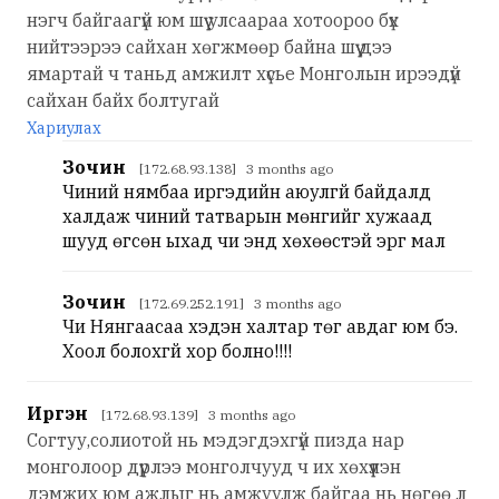
нэгч байгаагүй юм шүү улсаараа хотоороо бүх
нийтээрээ сайхан хөгжмөөр байна шүү дээ
ямартай ч таньд амжилт хүсье Монголын ирээдүй
сайхан байх болтугай
Хариулах
Зочин
[172.68.93.138] 3 months ago
Чиний нямбаа иргэдийн аюулгүй байдалд
халдаж чиний татварын мөнгийг хужаад
шууд өгсөн ыхад чи энд хөхөөстэй эргүү мал
Зочин
[172.69.252.191] 3 months ago
Чи Нянгаасаа хэдэн халтар төг авдаг юм бэ.
Хоол болохгүй хор болно!!!!
Иргэн
[172.68.93.139] 3 months ago
Согтуу,солиотой нь мэдэгдэхгүй пизда нар
монголоор дүүрлээ монголчууд ч их хөхүүлэн
дэмжих юм ажлыг нь амжуулж байгаа нь нөгөө л