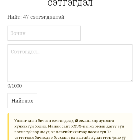
СЭТГЭГДЭЛ
Нийт: 47 сэтгэгдэлтэй
0/1000
Нийтлэх
Уншигчдын бичсэн сэтгэгдэлд
iSee.mn
хариуцлага
хүлээхгүй болно. Манай сайт ХХЗХ-ны журмын дагуу зүй
зохисгүй зарим үг, хэллэгийг хязгаарласан тул Та
сэтгэгдэл бичихдээ бусдын эрх ашгийг хүндэтгэн үзнэ үү.