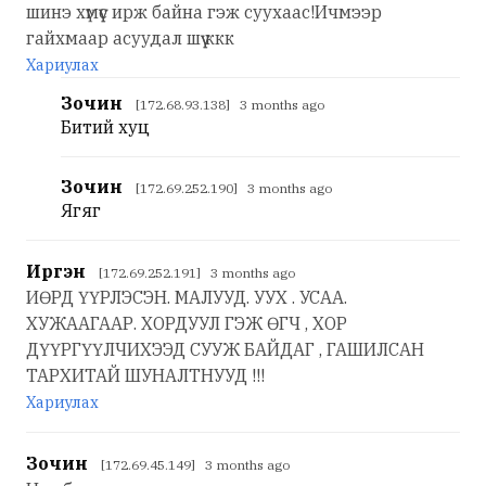
шинэ хүмүүс ирж байна гэж суухаас!Ичмээр
гайхмаар асуудал шүү ккк
Хариулах
Зочин
[172.68.93.138] 3 months ago
Битий хуц
Зочин
[172.69.252.190] 3 months ago
Ягяг
Иргэн
[172.69.252.191] 3 months ago
ИӨРД ҮҮРЛЭСЭН. МАЛУУД. УУХ . УСАА.
ХУЖААГААР. ХОРДУУЛ ГЭЖ ӨГЧ , ХОР
ДҮҮРГҮҮЛЧИХЭЭД СУУЖ БАЙДАГ , ГАШИЛСАН
ТАРХИТАЙ ШУНАЛТНУУД !!!
Хариулах
Зочин
[172.69.45.149] 3 months ago