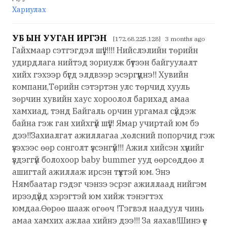
Хариулах
УБ ЫН УУГАН ИРГЭН
[172.68.225.128] 3 months ago
Гайхмаар сэтгэгдэл шүү!!!!!! Нийслэлийн төрийн
удирдлага нийтэд зориулж бүтээн байгуулалт
хийх гэхээр бүгд элдвээр эсэргүүцнэ!! Хувийн
компани,Төрийн сэтэртэн улс төрчид хууль
зөрчин хувийн хаус хороолол барихад амаа
хамхиад, тэнд Байгаль орчин ургамал сүйдэж
байна гэж ган хийхгүй шүү!!! Ямар учиртай юм бэ
дээ!!Захиалгат ажиллагаа ,хөлсний попорчид гэж
үзэхээс өөр сонголт үзсэнгүй!!! Ажил хийсэн хүнийг
үздэггүй болохоор baby bummer ууд өөрсөддөө л
ашигтай ажиллаж ирсэн түүхтэй юм. Энэ
Нямбаатар гэдэг чэнзэ эсрэг ажиллаад нийгэм
ирээдүйд хэрэгтэй юм хийж тэнэгтэх
юмдаа.Өөрөө шааж өгөөч !Тэгвэл наадуул чинь
амаа хамхих ажлаа хийнэ дээ!!! За яахав!Шинэ үе