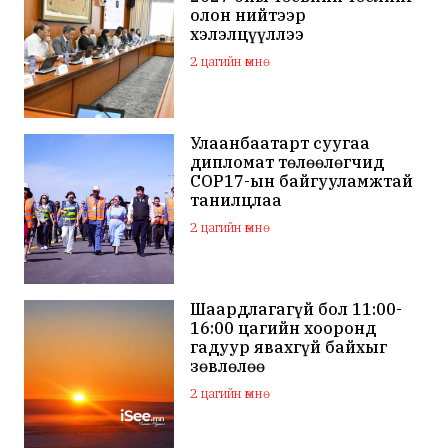
олон нийтээр
хэлэлцүүллээ
2 цагийн өмнө
Улаанбаатарт суугаа
дипломат төлөөлөгчид
COP17-ын байгууламжтай
танилцлаа
2 цагийн өмнө
Шаардлагагүй бол 11:00-
16:00 цагийн хооронд
гадуур явахгүй байхыг
зөвлөлөө
2 цагийн өмнө