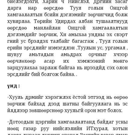
биелэгдэхгүй, Харин ч Нийслэл, Дүүргийн засаг
дарга нар өөрсдөө Туул голын Онцгой
хамгаалалтын бүсийн дэглэмийг зөрчигчид болж
хувирлаа. Төрийн Удирдах албан тушаалтнууд
өөрсдөө манлайлан Онцгой хамгаалалтын
дэглэмүүдийг зөрчиж, Хүн амыхаа ундны эх үүсвэрт
гүний ус бүрэлдэх талбайг багасгаж , Туул голын
үерийн эрсдлийг нэмэгдүүлэн ,Туулын ус, ургамал ,
шувуу амьтадын амьдрах орчныг хүчээр
өөрчлөхөөр асар их хэмжээний мөнгө
зарцуулахаа зарлаж байгаа нь ирээдүйд үүсэх олон
эрсдлийг бий болгож байна. .
Үүнд :
-Хууль дүрмийг хэрэгжүүлэх ёстой этгээд нь өөрөө
зөрчиж байхад дээд шатны байгууллага нь эс
үйлдлээр зөвшөөрснөөр хуульгүй орон мэт болох.
-Дотоодын цэргийн хамгаалалтанд байдаг усны
нөөц газар руу нийслэлийн ИТхурал, хотын