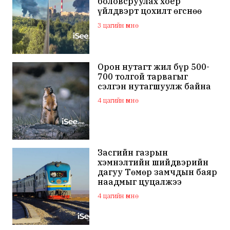
боловсруулах хоёр
үйлдвэрт цохилт өгснөө
мэдэгдлээ
3 цагийн өмнө
Орон нутагт жил бүр 500-
700 толгой тарвагыг
сэлгэн нутагшуулж байна
4 цагийн өмнө
Засгийн газрын
хэмнэлтийн шийдвэрийн
дагуу Төмөр замчдын баяр
наадмыг цуцалжээ
4 цагийн өмнө