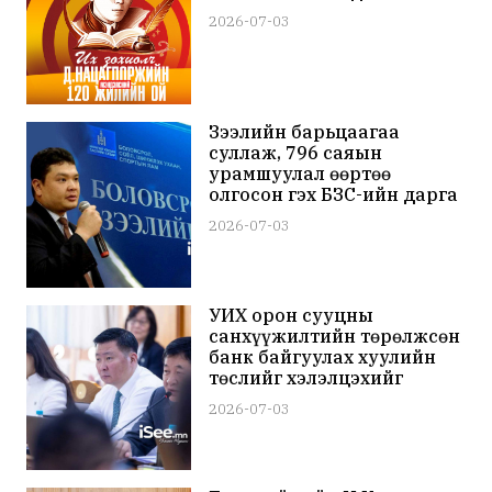
2026-07-03
Зээлийн барьцаагаа
суллаж, 796 саяын
урамшуулал өөртөө
олгосон гэх БЗС-ийн дарга
асан Д.Гардид 15 саяар
2026-07-03
торгох ял оноолоо
УИХ орон сууцны
санхүүжилтийн төрөлжсөн
банк байгуулах хуулийн
төслийг хэлэлцэхийг
дэмжив
2026-07-03