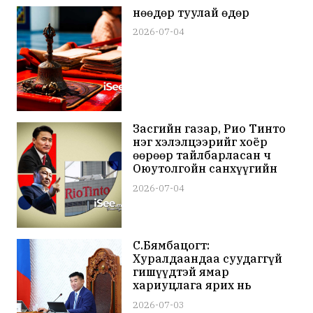
Өнөөдөр туулай өдөр
2026-07-04
Засгийн газар, Рио Тинто
нэг хэлэлцээрийг хоёр
өөрөөр тайлбарласан ч
Оюутолгойн санхүүгийн
нөхцөл Монголын талд
2026-07-04
ашигтайгаар эргэж
эхэллээ
С.Бямбацогт:
Хуралдаандаа суудаггүй
гишүүдтэй ямар
хариуцлага ярих нь
иргэдийн мэдэлд очлоо
2026-07-03