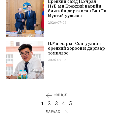
Ерөнхий сайд Н.Учрал
НҮБ-ын Ерөнхий нарийн
бичгийн дарга асан Бан Ги
Мүнтэй уулзлаа
2026-07-03
Н.Мягмарыг Сонгуулийн
ерөнхий хорооны даргаар
томиллоо
2026-07-03
ӨМНӨХ
1
2
3
4
5
ДАРААХ