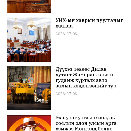
УИХ-ын хаврын чуулганыг
хаалаа
2026-07-03
Дүүхээ төвөөс Дилав
хутагт Жамсранжавын
гудамж хүртэлх авто
замын хөдөлгөөнийг түр
хаана
2026-07-03
Эх нутаг утга зохиол, өв
соёлын олон улсын арга
хэмжээ Монголд болно