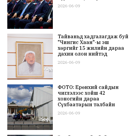
2026-06-09
Тайваньд хадгалагдаж буй
"Чингис Хаан"-ы эш
хөргийг 15 жилийн дараа
дахин олон нийтэд
дэлгэнэ
2026-06-09
ФОТО: Ерөнхий сайдын
чиглэлээс хойш 42
хоногийн дараа
Сүхбаатарын талбайн
асрыг буулгаж эхэллээ
2026-06-09