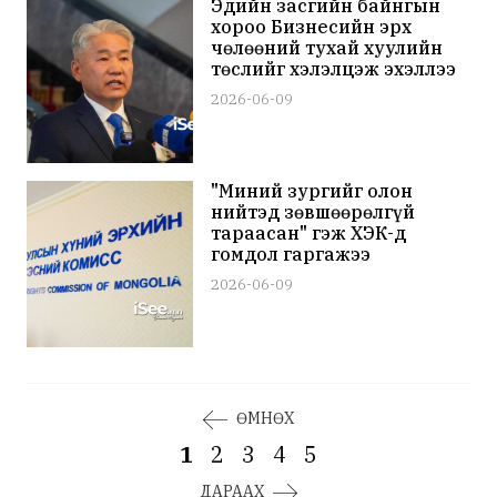
Эдийн засгийн байнгын
хороо Бизнесийн эрх
чөлөөний тухай хуулийн
төслийг хэлэлцэж эхэллээ
2026-06-09
"Миний зургийг олон
нийтэд зөвшөөрөлгүй
тараасан" гэж ХЭҮК-д
гомдол гаргажээ
2026-06-09
ӨМНӨХ
1
2
3
4
5
ДАРААХ