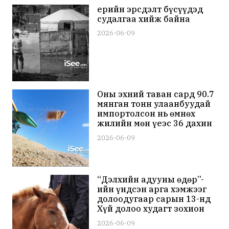
Үерийн эрсдэлт бүсүүдэд
судалгаа хийж байна
2026-06-09
Оны эхний таван сард 90.7
мянган тонн улаанбуудай
импортолсон нь өмнөх
жилийн мөн үеэс 36 дахин
өссөн дүн болов
2026-06-09
“Дэлхийн адууны өдөр”-
ийн үндсэн арга хэмжээг
долоодугаар сарын 13-нд
Хүй долоо худагт зохион
байгуулна
2026-06-09