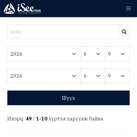
Шүүх
Илэрц:
49
/
1-10
хүртэл харуулж байна