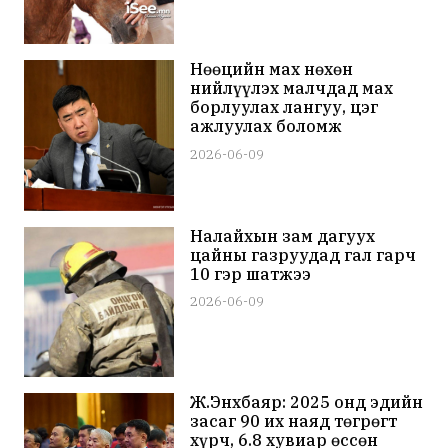
Нөөцийн мах нөхөн
нийлүүлэх малчдад мах
борлуулах лангуу, цэг
ажлуулах боломж
бүрдүүлнэ
2026-06-09
Налайхын зам дагуух
цайны газруудад гал гарч
10 гэр шатжээ
2026-06-09
Ж.Энхбаяр: 2025 онд эдийн
засаг 90 их наяд төгрөгт
хүрч, 6.8 хувиар өссөн