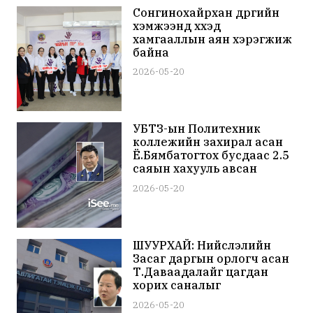
Сонгинохайрхан дүүргийн
хэмжээнд хүүхэд
хамгааллын аян хэрэгжиж
байна
2026-05-20
УБТЗ-ын Политехник
коллежийн захирал асан
Ё.Бямбатогтох бусдаас 2.5
саяын хахууль авсан
хэрэгт холбогджээ
2026-05-20
ШУУРХАЙ: Нийслэлийн
Засаг даргын орлогч асан
Т.Даваадалайг цагдан
хорих саналыг
прокуророос шүүхэд
2026-05-20
хүргүүлжээ