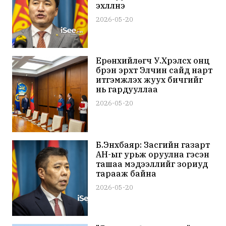
эхлүүлнэ
2026-05-20
Ерөнхийлөгч У.Хүрэлсүх онц
бүрэн эрхт Элчин сайд нарт
итгэмжлэх жуух бичгийг
нь гардууллаа
2026-05-20
Б.Энхбаяр: Засгийн газарт
АН-ыг урьж оруулна гэсэн
ташаа мэдээллийг зориуд
тарааж байна
2026-05-20