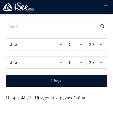
Шүүх
Илэрц:
41
/
1-10
хүртэл харуулж байна