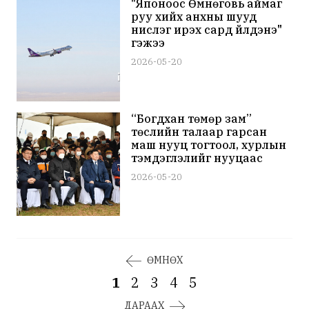
"Японоос Өмнөговь аймаг
руу хийх анхны шууд
нислэг ирэх сард үйлдэнэ"
гэжээ
2026-05-20
“Богдхан төмөр зам”
төслийн талаар гарсан
маш нууц тогтоол, хурлын
тэмдэглэлийг нууцаас
гаргалаа
2026-05-20
ӨМНӨХ
1
2
3
4
5
ДАРААХ