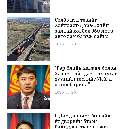
Сэлбэ дэд төвийг
Хайлааст-Дарь-Эхийн
замтай холбох 960 метр
авто зам барьж байна
2026-05-20
"Гэр бүлийн хөгжил болон
Халамжийг дэмжих тухай
хуулийн төслийг УИХ-д
өргөн барина"
2026-05-20
Г.Дамдинням: Гангийн
үйлдвэрийн бүтээн
байгуулалтыг энэ жил