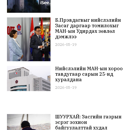
байна
Б.Пүрэвдагвыг нийслэлийн
Засаг даргаар томилохыг
МАН-ын Удирдах зөвлөл
дэмжлээ
2026-05-19
Нийслэлийн МАН-ын хороо
тавдугаар сарын 25-нд
хуралдана
2026-05-19
ШУУРХАЙ: Засгийн газрын
эсрэг зохион
байгуулалттай худал