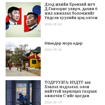
Дээд шүүхийн Ерөнхий шүүгч
Д.Ганзориг улирч, дахин 6
жил ажиллах боломжийг
Үндсэн хуулийн цэц олгож
магадгүй байна
2026-05-20
Өнөөдөр морь өдөр
2026-05-20
ТОДРУУЛГА: НЗДТГ-ын
Хэвлэл мэдээлэл, олон
нийттэй харилцах газрын
ажилтан С-ийг цагдан
хориогүй, мөрдөн шалгах
2026-05-19
ажиллагаа үргэлжилж