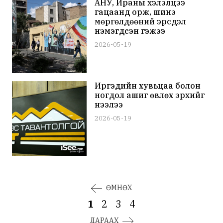
АНУ, Ираны хэлэлцээ
гацаанд орж, шинэ
мөргөлдөөний эрсдэл
нэмэгдсэн гэжээ
2026-05-19
Иргэдийн хувьцаа болон
ногдол ашиг өвлөх эрхийг
нээлээ
2026-05-19
ӨМНӨХ
1
2
3
4
ДАРААХ