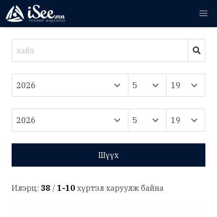
Шүүх
Илэрц:
38
/
1-10
хүртэл харуулж байна