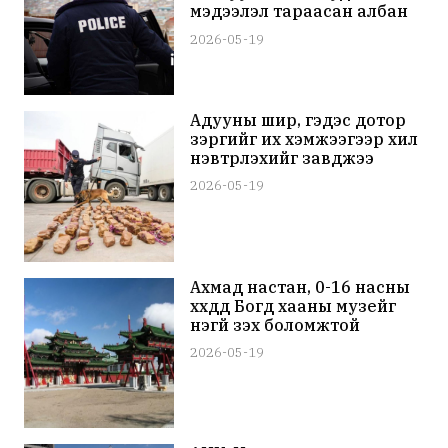
мэдээлэл тараасан албан
тушаалтнуудыг шалгаж
2026-05-19
эхэлжээ
Адууны шир, гэдэс дотор
зэргийг их хэмжээгээр хил
нэвтрүүлэхийг завджээ
2026-05-19
Ахмад настан, 0-16 насны
хүүхдүүд Богд хааны музейг
үнэгүй үзэх боломжтой
2026-05-19