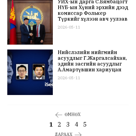
УИХ-ын дарга С.Бямбацогт
НҮБ-ын Хүний эрхийн дээд
комиссар Фолькер
Түркийг хүлээн авч уулзав
2026-05-11
Нийслэлийн нийгмийн
асуудлыг Г.Жаргалсайхан,
эдийн засгийн асуудлыг
А.Амартүвшин хариуцан
ажиллах болсныг
2026-05-11
танилцуулав
ӨМНӨХ
1
2
3
4
5
ДАРААХ