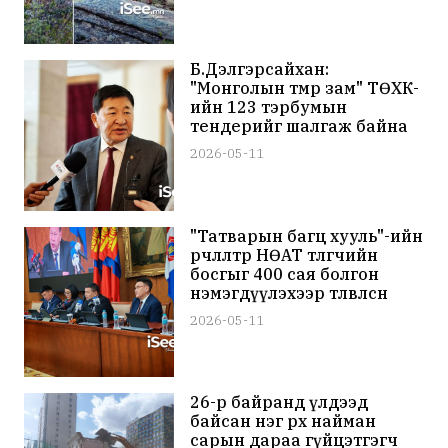
Б.Дэлгэрсайхан:
"Монголын төмөр зам" ТӨХК-
ийн 123 тэрбумын
тендерийг шалгаж байна
2026-05-11
"Татварын багц хууль"-ийн
өөрчлөлтөөр НӨАТ төлөгчийн
босгыг 400 сая болгон
нэмэгдүүлэхээр төлөвлөсөн
хэмээн МАН-ын бүлэг
2026-05-11
мэдээллээ
26-р байранд үлдээд
байсан нэг өрх найман
сарын дараа гүйцэтгэгч