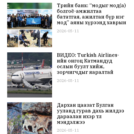
Төрийн банк: “модыг мод(а)
болгоё-амжилтаа
бататгая, ажилтан бүр нэг
мод” аяны хүрээнд хаврын
мод тарилтаа хийлээ
2026-05-11
ВИДЕО: Turkish Airlines-
ийн онгоц Катмандуд
ослын буулт хийж,
зорчигчдыг яаралтай
нүүлгэн шилжүүлжээ
2026-05-11
Дархан цаазат Булган
ууланд гурав дахь жилдээ
дараалан ихэр төл
мэндэлжээ
2026-05-11