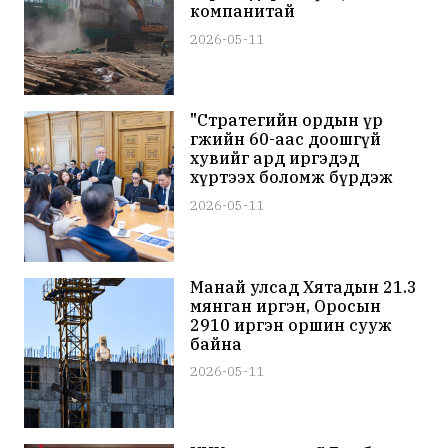
компанитай
тохиролцсоноор барилгыг
2026-05-11
нураах ажил эхэллээ
"Стратегийн ордын үр
өгөөжийн 60-аас доошгүй
хувийг ард иргэдэд
хүртээх боломж бүрдэж
байна" гэв
2026-05-11
Манай улсад Хятадын 21.3
мянган иргэн, Оросын
2910 иргэн оршин сууж
байна
2026-05-11