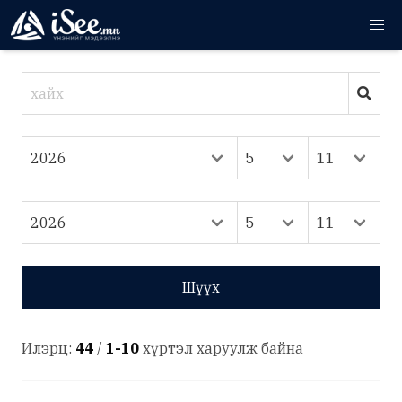
Шүүх
Илэрц:
44
/
1-10
хүртэл харуулж байна