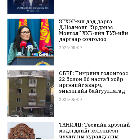
ЗГХЭГ-ын дэд дарга
Д.Цолмонг “Эрдэнэс
Монгол” ХХК-ийн ТУЗ-ийн
даргаар сонголоо
2026-05-09
ОБЕГ: Түймрийн голомтоос
22 болон 86 настай хоёр
иргэнийг аварч,
эмнэлгийн байгууллагад
хүлээлгэн өгсөн
2026-05-09
ТАНИЛЦ: Төсвийн хүрээний
мэдэгдлийг хэлэлцсэн
чуулганы хуралдааны