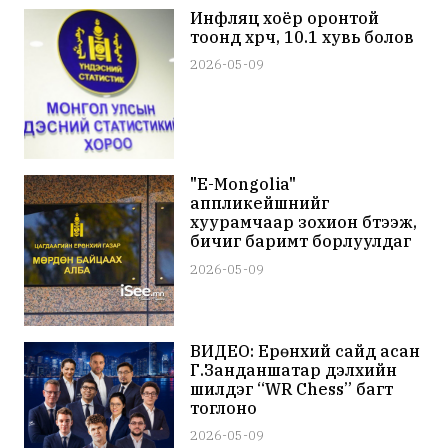
Инфляц хоёр оронтой
тоонд хүрч, 10.1 хувь болов
2026-05-09
"E-Mongolia"
аппликейшнийг
хуурамчаар зохион бүтээж,
бичиг баримт борлуулдаг
этгээдүүдийг баривчилжээ
2026-05-09
ВИДЕО: Ерөнхий сайд асан
Г.Занданшатар дэлхийн
шилдэг “WR Chess” багт
тоглоно
2026-05-09