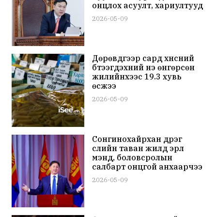
онцлох асуулт, хариултууд
2026-05-09
Дөрөвдүгээр сард хүнсний
бүтээгдэхүүний үнэ өнгөрсөн
жилийнхээс 19.3 хувь
өсжээ
2026-05-09
Сонгинохайрхан дүүрэг
сүүлийн таван жилд эрүүл
мэнд, боловсролын
салбарт онцгой анхаарчээ
2026-05-09