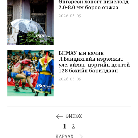
Өнгөрсөн хоногт нийслэлд
2.0-8.0 мм бороо оржээ
2026-05-09
БНМАУ-ын начин
Л.Бандихүүгийн нэрэмжит
улс, аймаг, цэргийн цолтой
128 бөхийн барилдаан
болно
2026-05-09
ӨМНӨХ
1
2
ДАРААХ