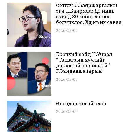
Сэтгүүлч Л.Баяржаргалын
эгч Л.Баярмаа: Дүүг минь
ахиад 30 хоног хорих
болчихлоо. Хүүд нь их санаа
зовж байна
2026-05-08
Ерөнхий сайд Н.Учрал
“Татварын хуулийг
дорвитой өөрчлөлгүй”
Г.Занданшатарын
загварыг дахин өргөн
2026-05-08
барив
Өнөөдөр могой өдөр
2026-05-08