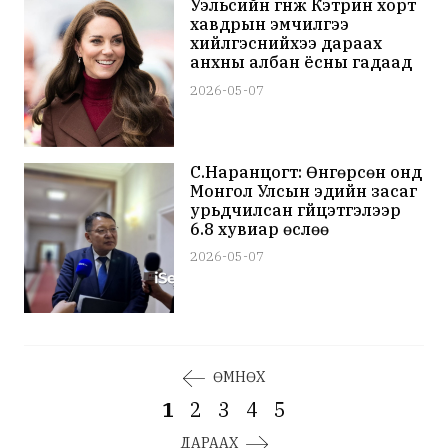
Уэльсийн гүнж Кэтрин хорт
хавдрын эмчилгээ
хийлгэснийхээ дараах
анхны албан ёсны гадаад
айлчлалаа хийхээр болжээ
2026-05-07
С.Наранцогт: Өнгөрсөн онд
Монгол Улсын эдийн засаг
урьдчилсан гүйцэтгэлээр
6.8 хувиар өслөө
2026-05-07
ӨМНӨХ
1
2
3
4
5
ДАРААХ