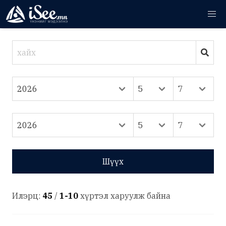
Шүүх
Илэрц:
45
/
1-10
хүртэл харуулж байна