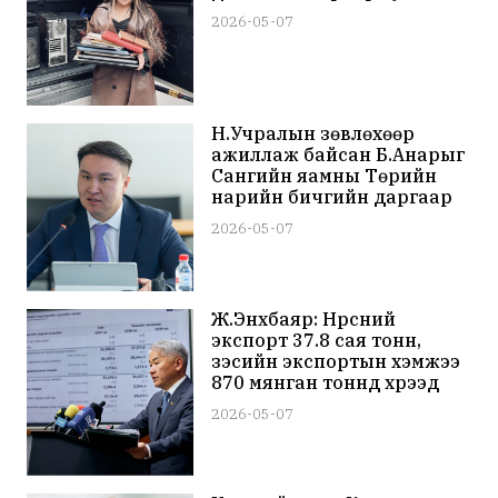
2026-05-07
Н.Учралын зөвлөхөөр
ажиллаж байсан Б.Анарыг
Сангийн яамны Төрийн
нарийн бичгийн даргаар
томилжээ
2026-05-07
Ж.Энхбаяр: Нүүрсний
экспорт 37.8 сая тонн,
зэсийн экспортын хэмжээ
870 мянган тоннд хүрээд
байна
2026-05-07