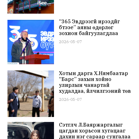
“365 Эвдрээгүй ирээдүйг
бүтээе” аяны өдөрлөг
зохион байгуулагдлаа
2026-05-07
Хотын дарга Х.Нямбаатар
“Барс” захын хойно
улирлын чанартай
худалдаа, үйлчилгээний төв
байгуулна гэлээ
2026-05-07
Сэтгүүлч Л.Баяржаргалыг
цагдан хорьсон хугацааг
дахин нэг сараар сунгалаа