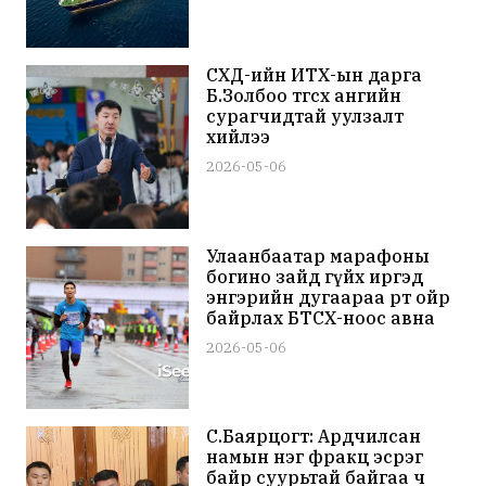
СХД-ийн ИТХ-ын дарга
Б.Золбоо төгсөх ангийн
сурагчидтай уулзалт
хийлээ
2026-05-06
Улаанбаатар марафоны
богино зайд гүйх иргэд
энгэрийн дугаараа өөрт ойр
байрлах БТСХ-ноос авна
2026-05-06
С.Баярцогт: Ардчилсан
намын нэг фракц эсрэг
байр суурьтай байгаа ч