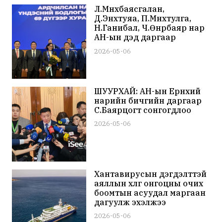
Л.Мөнхбаясгалан,
Д.Энхтуяа, П.Мөнхтулга,
Н.Ганибал, Ч.Өнөрбаяр нар
АН-ын дэд даргаар
сонгогдлоо
2026-05-06
ШУУРХАЙ: АН-ын Ерөнхий
нарийн бичгийн даргаар
С.Баярцогт сонгогдлоо
2026-05-06
Хантавирусын дэгдэлттэй
аяллын хөлөг онгоцны очих
боомтын асуудал маргаан
дагуулж эхэлжээ
2026-05-06