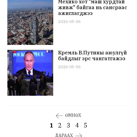
Мехико хот "маш хурдтай
живж" байгаа нь сансраас
ажиглагджээ
2026-05-06
Кремль В.Путины аюулгүй
байдлыг эрс чангатгажээ
2026-05-06
ӨМНӨХ
1
2
3
4
5
ДАРААХ