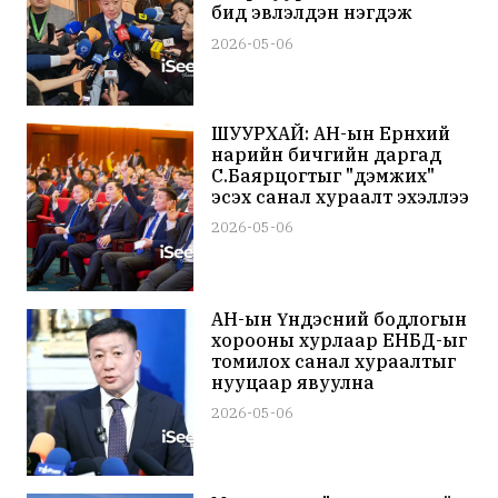
бид эвлэлдэн нэгдэж
чадна
2026-05-06
ШУУРХАЙ: АН-ын Ерөнхий
нарийн бичгийн даргад
С.Баярцогтыг "дэмжих"
эсэх санал хураалт эхэллээ
2026-05-06
АН-ын Үндэсний бодлогын
хорооны хурлаар ЕНБД-ыг
томилох санал хураалтыг
нууцаар явуулна
2026-05-06