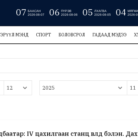
07
06
05
04
БААСАН
ПҮРЭВ
ЛХАГВА
МЯГМ
2026-08-07
2026-08-06
2026-08-05
2026-0
ЭРҮҮЛ МЭНД
СПОРТ
БОЛОВСРОЛ
ГАДААД МЭДЭЭ
Х
баатар: IV цахилгаан станц өвөлд бэлэн. Да