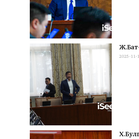
Ж.Бат
2025-11-
Х.Булг