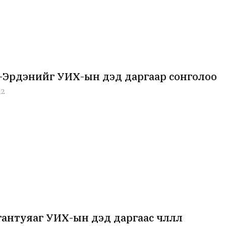
-Эрдэнийг УИХ-ын дэд даргаар сонголоо
12
антуяаг УИХ-ын дэд даргаас чөлөөллөө