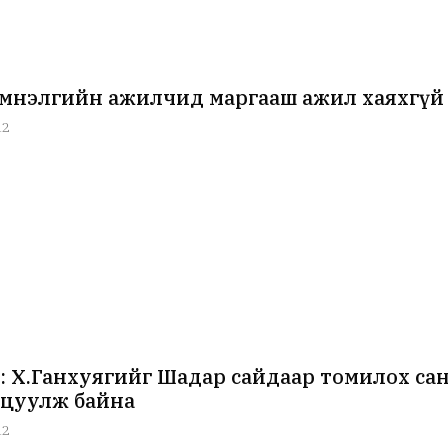
эмнэлгийн ажилчид маргааш ажил хаяхгүй
12
 Х.Ганхуягийг Шадар сайдаар томилох са
цуулж байна
12