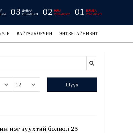
03
02
01
АР
ДАВАА
НЯМ
БЯМБА
8-04
2026-08-03
2026-08-02
2026-08-01
УУЛЬ
БАЙГАЛЬ ОРЧИН
ЭНТЕРТАЙНМЕНТ
Шүүх
хин нэг зуухтай болвол 25