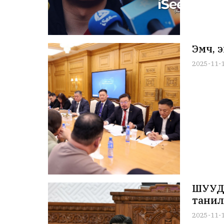
Эмч, 
2025-11-
ШУУД:
танил
2025-11-