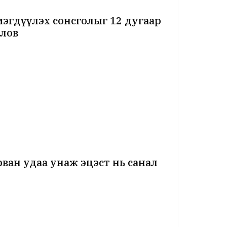
мэгдүүлэх сонсголыг 12 дугаар
влов
ван удаа унаж эцэст нь санал