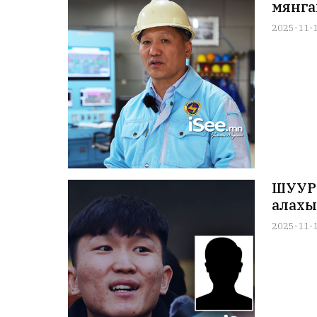
мянга
2025-11-
ШУУРХ
алахы
2025-11-