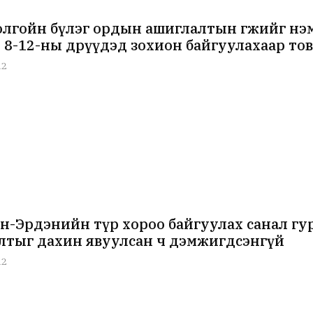
лгойн бүлэг ордын ашиглалтын өгөөжийг нэ
 8-12-ны өдрүүдэд зохион байгуулахаар то
12
н-Эрдэнийн түр хороо байгуулах санал гур
лтыг дахин явуулсан ч дэмжигдсэнгүй
12