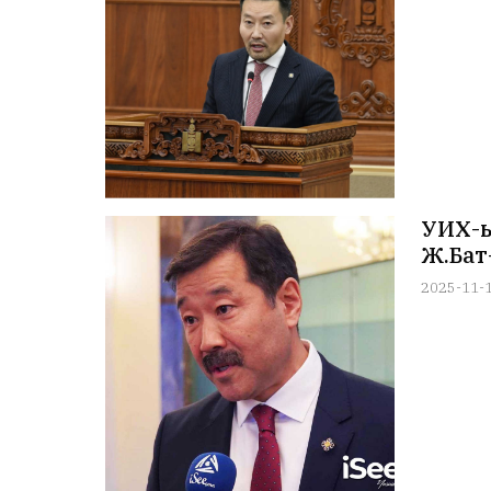
УИХ-ы
Ж.Бат
2025-11-