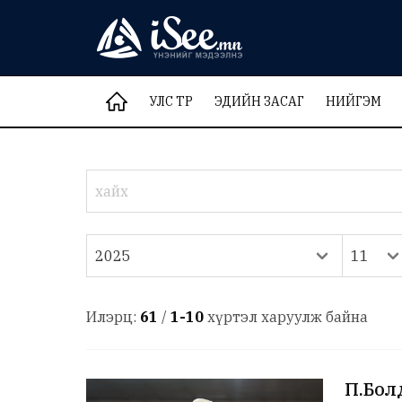
УЛС ТӨР
ЭДИЙН ЗАСАГ
НИЙГЭМ
Илэрц:
61
/
1-10
хүртэл харуулж байна
П.Болд