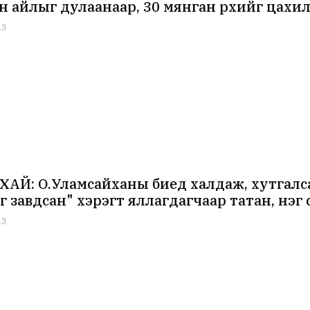
н айлыг дулаанаар, 30 мянган өрхийг цахилг
13
АЙ: О.Уламсайханы биед халдаж, хутгалс
г завдсан" хэрэгт яллагдагчаар татан, нэг
13