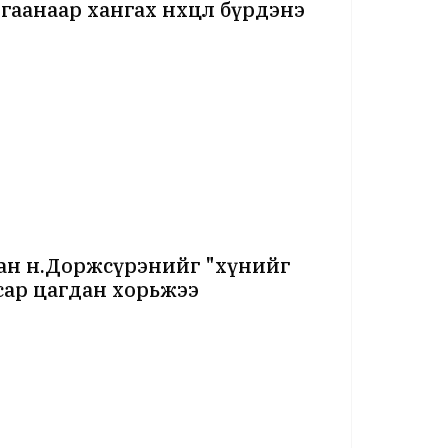
аанаар хангах нөхцөл бүрдэнэ
ан н.Доржсүрэнийг "хүнийг
 сар цагдан хорьжээ