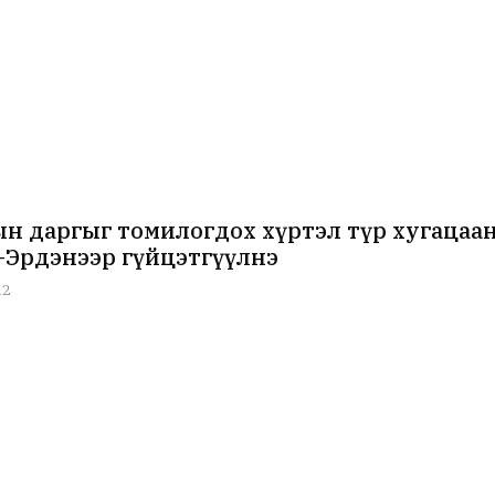
н даргыг томилогдох хүртэл түр хугацаан
-Эрдэнээр гүйцэтгүүлнэ
12