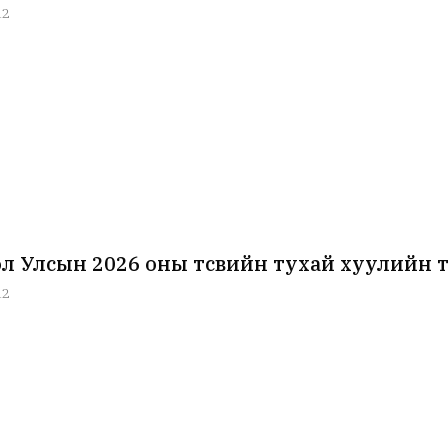
12
л Улсын 2026 оны төсвийн тухай хуулийн т
12