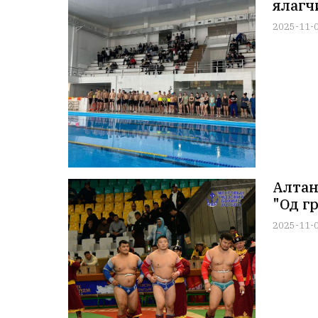
ялагч
2025-11-
Алтан
"Од г
2025-11-