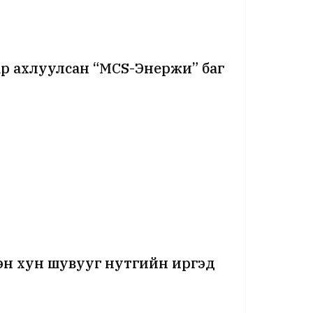
р ахлуулсан “МСS-Энержи” баг
эн хун шувууг нутгийн иргэд