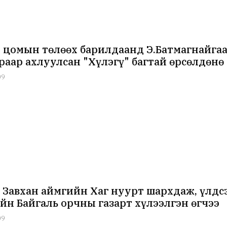
 цомын төлөөх барилдаанд Э.Батмагнайгаа
раар ахлуулсан "Хүлэгү" багтай өрсөлдөнө
09
 Завхан аймгийн Хаг нуурт шархдаж, үлдс
йн Байгаль орчны газарт хүлээлгэн өгчээ
09