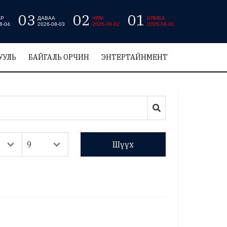
03
02
01
АР
ДАВАА
НЯМ
БЯМБА
8-04
2026-08-03
2026-08-02
2026-08-01
УУЛЬ
БАЙГАЛЬ ОРЧИН
ЭНТЕРТАЙНМЕНТ
Шүүх