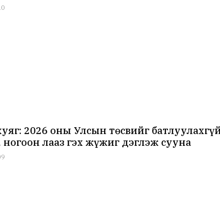
10
хуяг: 2026 оны Улсын төсвийг батлуулахгүй
, ногоон лааз гэх жүжиг дэглэж сууна
09