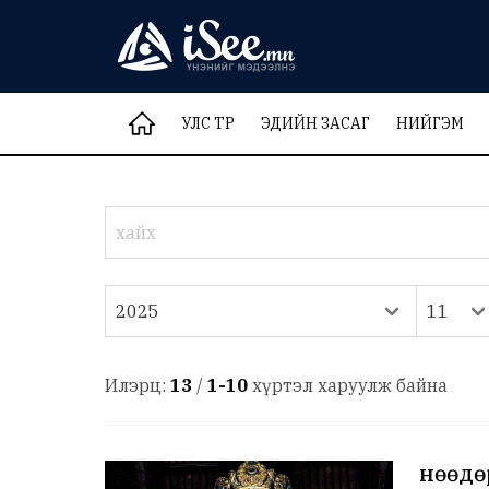
УЛС ТӨР
ЭДИЙН ЗАСАГ
НИЙГЭМ
Илэрц:
13
/
1-10
хүртэл харуулж байна
Өнөөдө