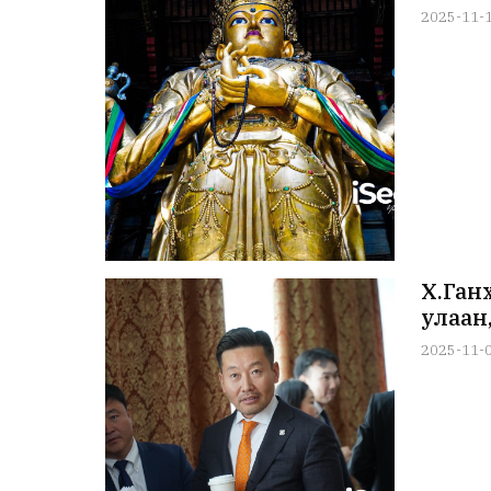
2025-11-
Х.Ган
улаан
2025-11-