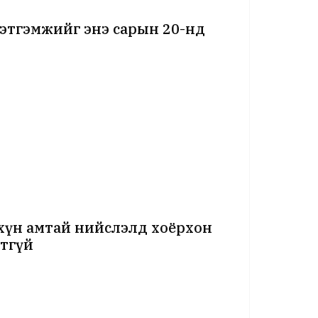
тэтгэмжийг энэ сарын 20-нд
 хүн амтай нийслэлд хоёрхон
лтгүй