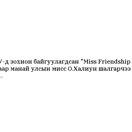
-д зохион байгуулагдсан "Miss Friendship 
аар манай улсын мисс О.Халиун шалгарчээ
09