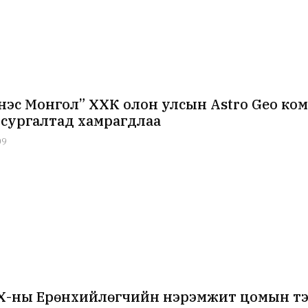
нэс Монгол” ХХК олон улсын Astro Geo к
 сургалтад хамрагдлаа
09
-ны Ерөнхийлөгчийн нэрэмжит цомын тэм