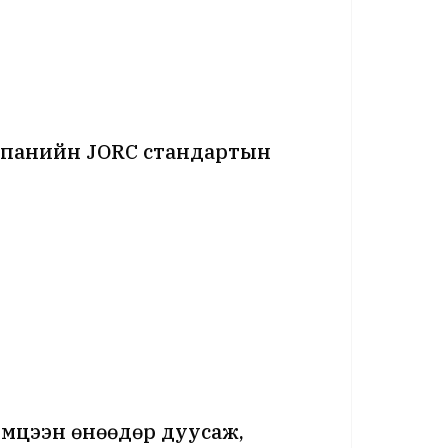
омпанийн JORC стандартын
цээн өнөөдөр дуусаж,