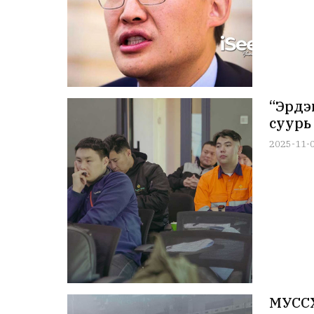
“Эрдэ
суурь
2025-11-
МУССХ