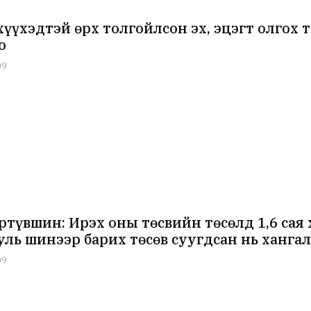
хүүхэдтэй өрх толгойлсон эх, эцэгт олгох 
о
09
ртүвшин: Ирэх оны төсвийн төсөлд 1,6 сая
уль шинээр барих төсөв суугдсан нь ханга
09