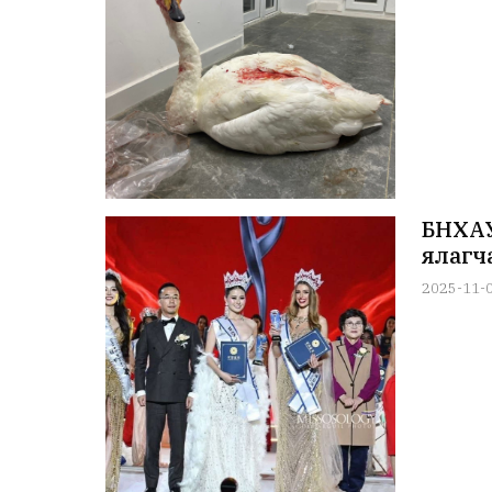
БНХАУ
ялагч
2025-11-