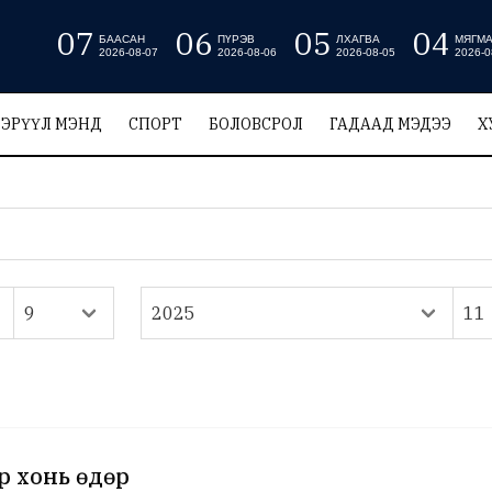
07
06
05
04
БААСАН
ПҮРЭВ
ЛХАГВА
МЯГМ
2026-08-07
2026-08-06
2026-08-05
2026-0
ЭРҮҮЛ МЭНД
СПОРТ
БОЛОВСРОЛ
ГАДААД МЭДЭЭ
Х
р хонь өдөр