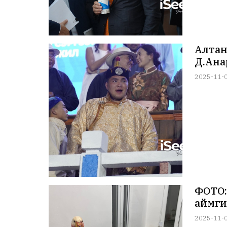
Алтан
Д.Ана
2025-11-
ФОТО:
аймги
2025-11-