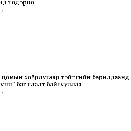
ид тодорно
09
 цомын хоёрдугаар тойргийн барилдаанд
рупп" баг ялалт байгууллаа
09