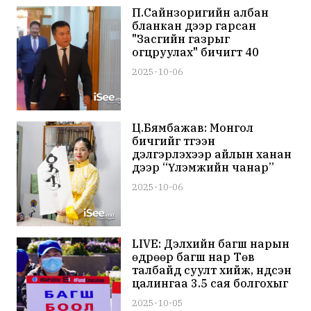
П.Сайнзоригийн албан
бланкан дээр гарсан
"Засгийн газрыг
огцруулах" бичигт 40
гаруй бус 30 гишүүн гарын
2025-10-06
үсэг зурсан байх
магадлалтай байна
Ц.Бямбажав: Монгол
бичгийг түгээн
дэлгэрүүлэхээр айлын ханан
дээр “Үлэмжийн чанар”
“Төрийн дуулал” зэргийг
2025-10-06
бичиж эхэлсэн нь хүмүүст их
таалагдаж, захиалга ихтэй
болсон
LIVE: Дэлхийн багш нарын
өдрөөр багш нар Төв
талбайд суулт хийж, үндсэн
цалингаа 3.5 сая болгохыг
шаардлаа
2025-10-05