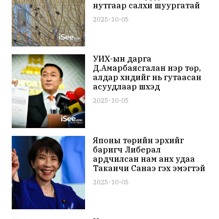
нутгаар салхи шуургатай
байж бороо, нойтон цас
2025-10-05
орно
УИХ-ын дарга
Д.Амарбаясгалан нэр төр,
алдар хүндийг нь гутаасан
асуудлаар шүүхэд
нэхэмжлэл гаргажээ
2025-10-05
Японы төрийн эрхийг
баригч Либерал
ардчилсан нам анх удаа
Такаичи Санаэ гэх эмэгтэй
даргатай болжээ
2025-10-05