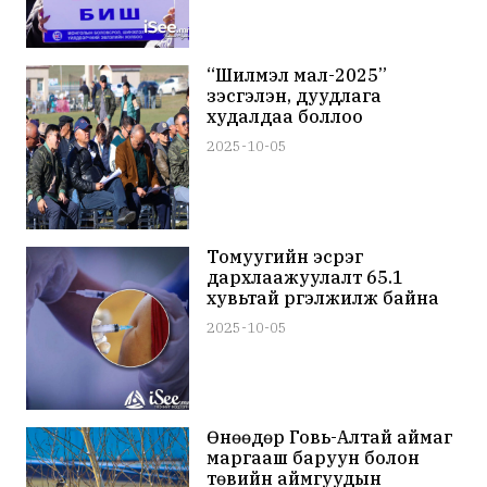
“Шилмэл мал-2025”
үзэсгэлэн, дуудлага
худалдаа боллоо
2025-10-05
Томуугийн эсрэг
дархлаажуулалт 65.1
хувьтай үргэлжилж байна
2025-10-05
Өнөөдөр Говь-Алтай аймаг
маргааш баруун болон
төвийн аймгуудын