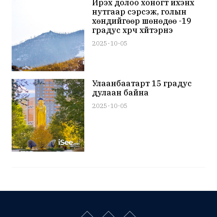
Ирэх долоо хоногт ихэнх
нутгаар сэрүүсэж, голын
хөндийгөөр шөнөдөө -19
градус хүрч хүйтэрнэ
2025-10-05
Улаанбаатарт 15 градус
дулаан байна
2025-10-05