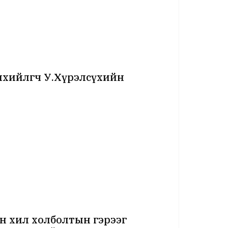
нхийлөгч У.Хүрэлсүхийн
 хил холболтын гэрээг