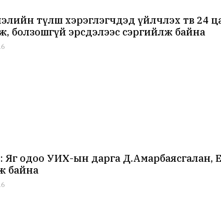
элийн түлш хэрэглэгчдэд үйлчлэх төв 24 
ж, болзошгүй эрсдэлээс сэргийлж байна
16
 Яг одоо УИХ-ын дарга Д.Амарбаясгалан, Е
ж байна
16