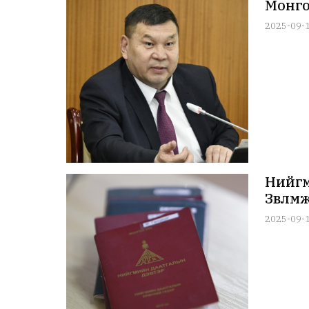
Монго
2025-09-
Нийгм
Зөвлө
2025-09-