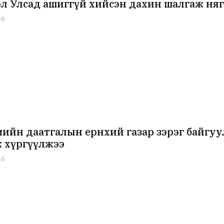
л Улсад ашиггүй хийсэн дахин шалгаж няг
16
ийн даатгалын ерөнхий газар зэрэг байгуу
мж хүргүүлжээ
16