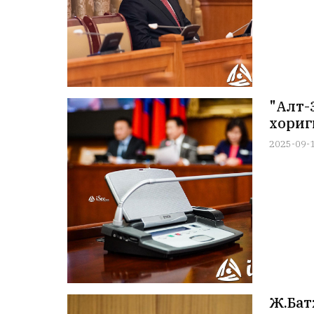
"Алт-
хориг
2025-09-
Ж.Бат