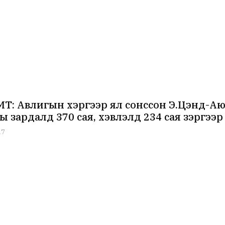
Т: Авлигын хэргээр ял сонссон Э.Цэнд-А
 зардалд 370 сая, хэвлэлд 234 сая зэргээр
17