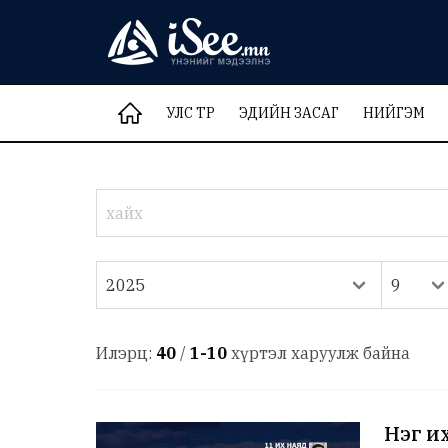
УЛС ТӨР
ЭДИЙН ЗАСАГ
НИЙГЭМ
Илэрц:
40
/
1-10
хүртэл харуулж байна
Нэг и