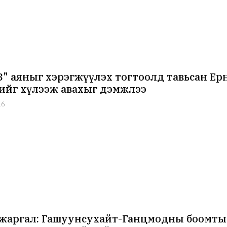
3" аяныг хэрэгжүүлэх тогтоолд тавьсан Ерө
ийг хүлээж авахыг дэмжлээ
16
жаргал: Гашуунсухайт-Ганцмодны боомтын