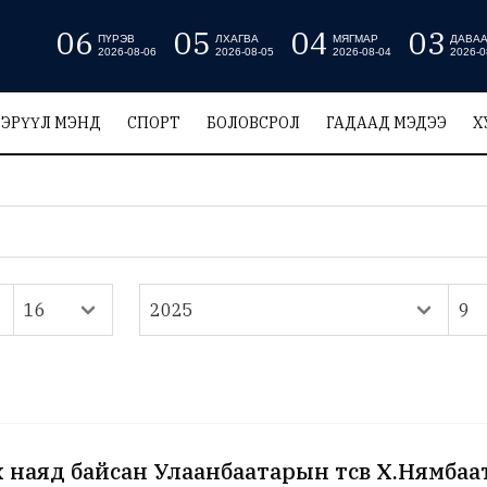
06
05
04
03
ПҮРЭВ
ЛХАГВА
МЯГМАР
ДАВА
2026-08-06
2026-08-05
2026-08-04
2026-0
ЭРҮҮЛ МЭНД
СПОРТ
БОЛОВСРОЛ
ГАДААД МЭДЭЭ
Х
х наяд байсан Улаанбаатарын төсөв Х.Нямб