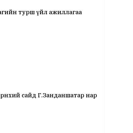
цагийн турш үйл ажиллагаа
рөнхий сайд Г.Занданшатар нар