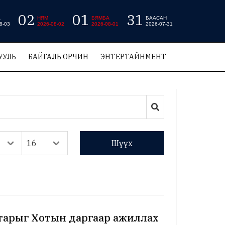
02
01
31
А
НЯМ
БЯМБА
БААСАН
8-03
2026-08-02
2026-08-01
2026-07-31
УУЛЬ
БАЙГАЛЬ ОРЧИН
ЭНТЕРТАЙНМЕНТ
Шүүх
аатарыг Хотын даргаар ажиллах