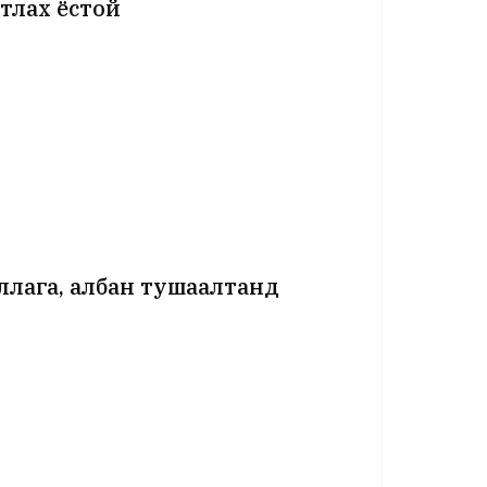
тлах ёстой
ллага, албан тушаалтанд