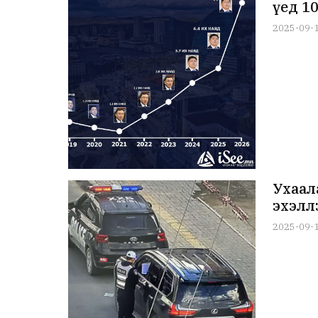
үед 1
2025-09-
Ухаал
эхэлл
2025-09-