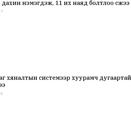
0 дахин нэмэгдэж, 11 их наяд болтлоо өсжээ
17
аг хяналтын системээр хуурамч дугаартай
ээ
16