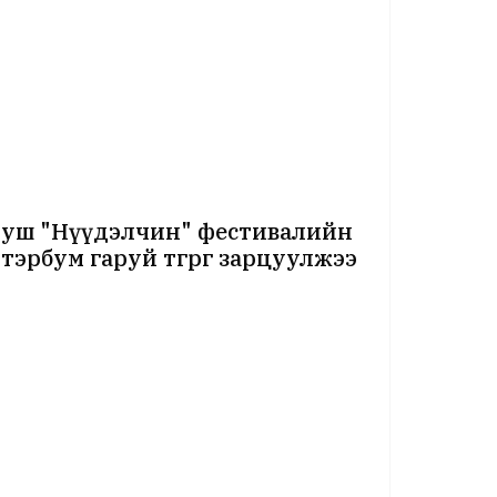
юуш "Нүүдэлчин" фестивалийн
 тэрбум гаруй төгрөг зарцуулжээ