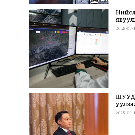
Нийсл
явуул
2025-09-
ШУУД:
уулза
2025-09-