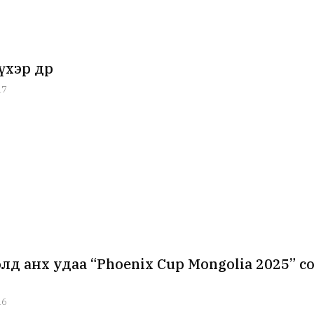
 үхэр өдөр
17
лд анх удаа “Phoenix Cup Mongolia 2025” 
16