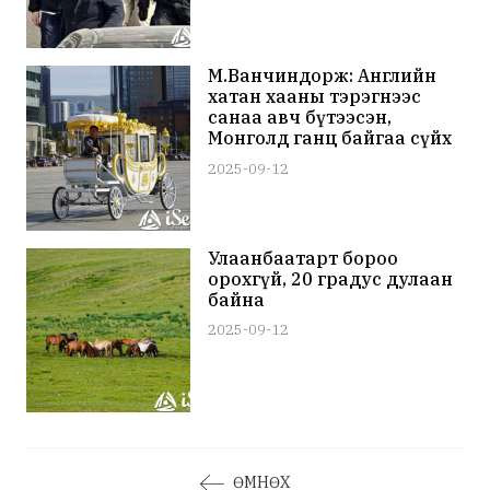
М.Ванчиндорж: Английн
хатан хааны тэрэгнээс
санаа авч бүтээсэн,
Монголд ганц байгаа сүйх
тэргээрээ хоёр сарын
2025-09-12
дотор 16 хуриманд явсан
Улаанбаатарт бороо
орохгүй, 20 градус дулаан
байна
2025-09-12
ӨМНӨХ