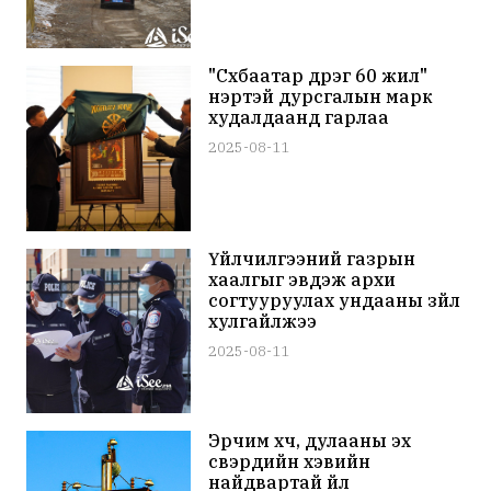
"Сүхбаатар дүүрэг 60 жил"
нэртэй дурсгалын марк
худалдаанд гарлаа
2025-08-11
Үйлчилгээний газрын
хаалгыг эвдэж архи
согтууруулах ундааны зүйл
хулгайлжээ
2025-08-11
Эрчим хүч, дулааны эх
үүсвэрүүдийн хэвийн
найдвартай үйл