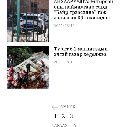
АНХААРУУЛГА: Өнгөрсөн
оны наймдугаар сард
“Байр түрээслүүлнэ” гэж
залилсан 39 тохиолдол
бүртгэгджээ
2025-08-11
Туркт 6.1 магнитудын
хүчтэй газар хөдөлжээ
2025-08-11
ӨМНӨХ
1
2
3
ДАРААХ