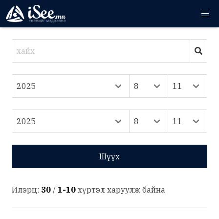
Шүүх
Илэрц:
30
/
1-10
хүртэл харуулж байна