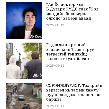
“Ай Ёо доктор”-ын
Б.Дугархүү ЭМДС-гаас "Эрүүл
мэндийн боловсрол
олгоно" хэмээн аваад
"мурьсан" 6.5 сая
2025-08-12
төгрөгийг төлөөгүй, хэрэг нь
шалгагдаж байна
Гадаадын иргэний
халааснаас 1 сая гаруй
төгрөгтэй тэнцэхүйц
валютыг хулгайлсан
этгээдийг илрүүлжээ
2025-08-11
СЭРЭМЖЛҮҮЛЭГ: Тээврийн
хэрэгсэл нь замын хажуу
руу онхолдож, жолооч нас
баржээ
2025-08-11