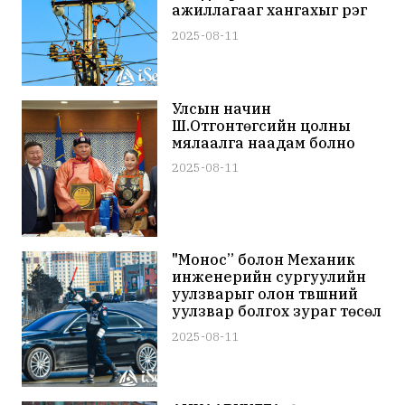
ажиллагааг хангахыг үүрэг
болголоо
2025-08-11
Улсын начин
Ш.Отгонтөгсийн цолны
мялаалга наадам болно
2025-08-11
"Монос” болон Механик
инженерийн сургуулийн
уулзварыг олон түвшний
уулзвар болгох зураг төсөл
боловсруулж байна
2025-08-11